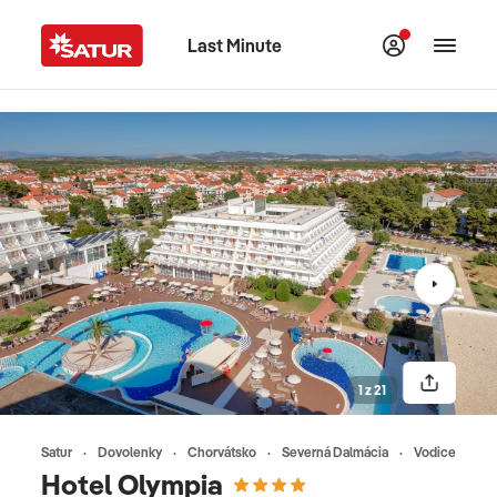
Last Minute
1 z 21
Satur
Dovolenky
Chorvátsko
Severná Dalmácia
Vodice
Hotel Olympia