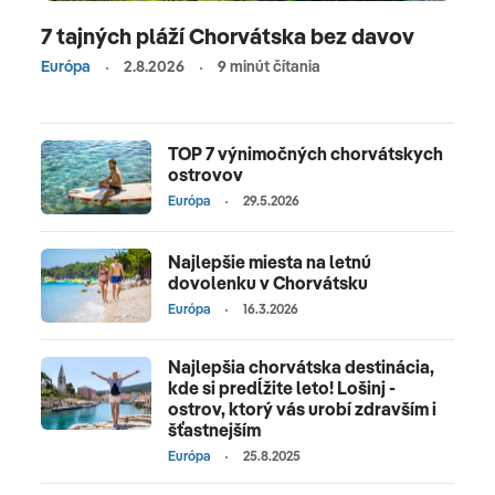
7 tajných pláží Chorvátska bez davov
Európa
2.8.2026
9 minút čítania
TOP 7 výnimočných chorvátskych
ostrovov
Európa
29.5.2026
Najlepšie miesta na letnú
dovolenku v Chorvátsku
Európa
16.3.2026
Najlepšia chorvátska destinácia,
kde si predĺžite leto! Lošinj -
ostrov, ktorý vás urobí zdravším i
šťastnejším
Európa
25.8.2025