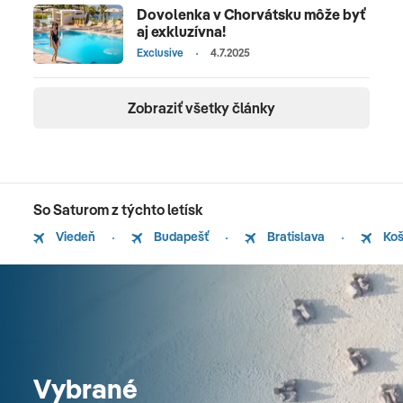
Dovolenka v Chorvátsku môže byť
aj exkluzívna!
Exclusive
4.7.2025
Zobraziť všetky články
So Saturom z týchto letísk
Viedeň
Budapešť
Bratislava
Koš
Vybrané