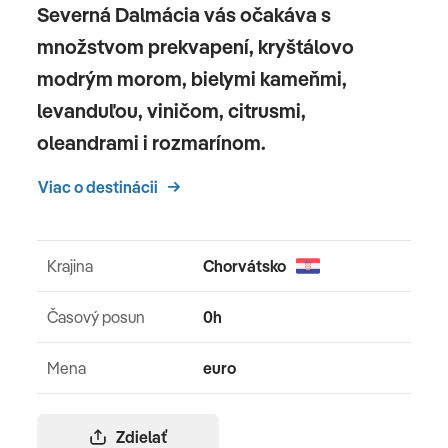
Severná Dalmácia vás očakáva s
množstvom prekvapení, kryštálovo
modrým morom, bielymi kameňmi,
levanduľou, viničom, citrusmi,
oleandrami i rozmarínom.
Viac o destinácii
Krajina
Chorvátsko
Časový posun
0h
Mena
euro
Zdielať