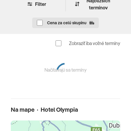
Najbližších
Filter
cene je doprava luxusným klimatizovaným autobusom
termínov
Povinné doplatky
Cena za celú skupinu
platba na mieste: parkovanie 12 EUR/noc, parkovanie v
garáži 20 EUR/deň, detská postieľka na prepotvrdenie
Zobraziť iba voľné termíny
za 8 EUR/noc
Oficiálne hodnotenie
Načítavajú sa termíny
****
Poznámka
domáce zvieratá nie sú povolené
Na mape · Hotel Olympia