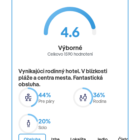
4.6
Výborné
Celkovo 1590 hodnotení
Vynikajúci rodinný hotel. V blízkosti
pláže a centra mesta. Fantastická
obsluha.
44%
36%
Pre páry
Rodina
20%
Solo
Obsluha
Izba
Lokalita
Jedlo
Čistota