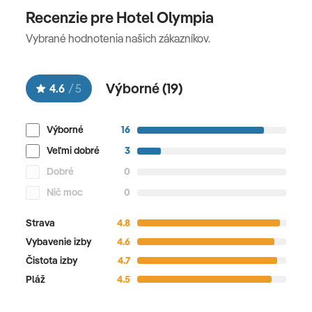
Recenzie pre Hotel Olympia
Vybrané hodnotenia našich zákazníkov.
Výborné (
19
)
4.6
/
5
Výborné
16
Veľmi dobré
3
Dobré
0
Nič moc
0
Strava
4.8
Vybavenie izby
4.6
Čistota izby
4.7
Pláž
4.5