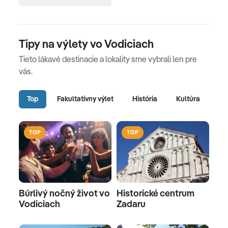
Tipy na výlety vo Vodiciach
Tieto lákavé destinacie a lokality sme vybrali len pre
vás.
Top
Fakultatívny výlet
História
Kultúra
Pr
TOP
TOP
Búrlivý nočný život vo
Historické centrum
Vodiciach
Zadaru