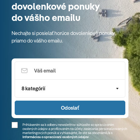
dovolenkové ponuky
do vášho emailu
Nechajte si posielať horúce dovolenkové ponuky
priamo do vášho emailu.
8 kategórií
Odoslať
Prihlásením sa k odberu newslettrov súhlasíte so spracúvaním
osobných údajov a profilovaním na účely zasielania personalizovaných
marketingových ponúk a vyhlasujete, že ste sa
oboznámil/a
s
Informáciou o spracúvaní osobných údajov
.