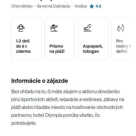
Chorvátsko · Severná Dalmácia · Vodice
4.6
1-2 deti
Pre
do 6 r.
Priamo
Aquapark,
rodiny s
zdarma
na pláži
tobogan
deťmi
Informácie o zájazde
Bez ohľadu na to, či máte záujem o aktívnu dovolenku
plnú športových aktivít, relaxácie a wellness, zábavy na
pláži alebo hľadáte miesto na hosťovanie obchodných
partnerov, hotel Olympia ponúka všetko, čo
potrebujete.