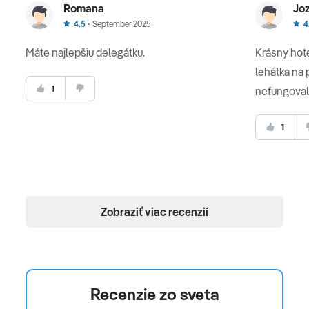
Romana
Jo
4.5
September 2025
4
Máte najlepšiu delegátku.
Krásny hote
lehátka na 
1
nefungovala
1
Zobraziť viac recenzií
Recenzie zo sveta