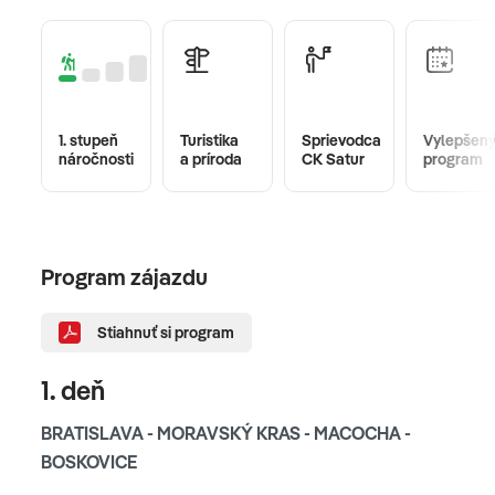
1. stupeň
Turistika
Sprievodca
Vylepšen
náročnosti
a príroda
CK Satur
program
Program zájazdu
Stiahnuť si program
1. deň
BRATISLAVA - MORAVSKÝ KRAS - MACOCHA -
BOSKOVICE