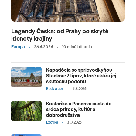
Legendy Česka: od Prahy po skryté
klenoty krajiny
Európa
26.6.2026
10 minút čítania
Kapadócia so sprievodkyňou
Stankou: 7 tipov, ktoré ukážu jej
skutočnú podobu
Rady a tipy
5.8.2026
Kostarika a Panama: cesta do
srdca prírody, kultúr a
dobrodružstva
Exotika
31.7.2026