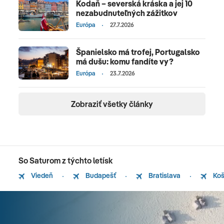
Kodaň – severská kráska a jej 10
nezabudnuteľných zážitkov
Európa
27.7.2026
Španielsko má trofej, Portugalsko
má dušu: komu fandíte vy?
Európa
23.7.2026
Zobraziť všetky články
So Saturom z týchto letísk
Viedeň
Budapešť
Bratislava
Koš