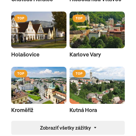
TOP
TOP
Holašovice
Karlove Vary
TOP
TOP
Kroměříž
Kutná Hora
Zobraziť všetky zážitky