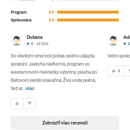
Program
4.9
Sprievodca
4.9
Dušana
Ad
5
Júl 2026
5
So všetkým sme boli počas celého zájazdu
Veľmi spoko
spokojní. Jaskyňa nádherná, program vo
1
westernovom mestečku výborný, plavba po
Baťovom kanáli relaxačná, Živá voda pekná,
tiež ar...
viac
Zobraziť viac recenzií