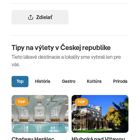
Zdielať
Tipy na výlety v Českej republike
Tieto lákavé destinacie a lokality sme vybrali len pre
vás.
Top
História
Gastro
Kultúra
Príroda
TOP
TOP
Chateau Herálec
Hluboká nad Vltavou