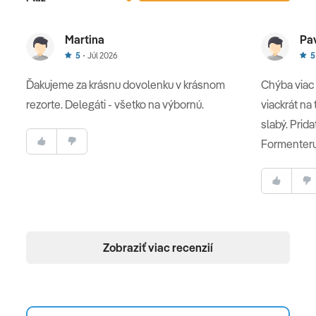
Martina
Pa
5
Júl 2026
5
Ďakujeme za krásnu dovolenku v krásnom
Chýba viac 
rezorte. Delegáti - všetko na výbornú.
viackrát na 
slabý. Prida
Formenteru,
Zobraziť viac recenzií