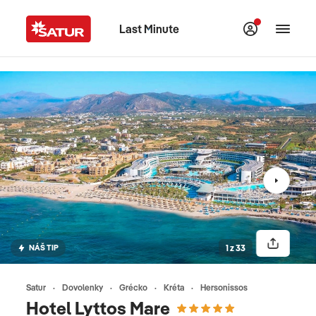
Last Minute
NÁŠ TIP
1 z 33
Satur
Dovolenky
Grécko
Kréta
Hersonissos
Hotel Lyttos Mare