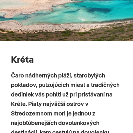
Kréta
Čaro nádherných pláží, starobylých
pokladov, pulzujúcich miest a tradičných
dediniek vás pohltí už pri pristávaní na
Kréte. Piaty najväčší ostrov v
Stredozemnom mori je jednou z
najobľúbenejších dovolenkových
destinácií, kam cestujú na dovolenku