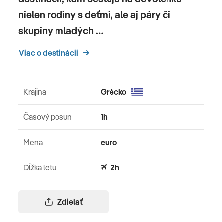
nielen rodiny s deťmi, ale aj páry či
skupiny mladých …
Viac o destinácii
Krajina
Grécko
Časový posun
1h
Mena
euro
Dĺžka letu
2h
Zdielať