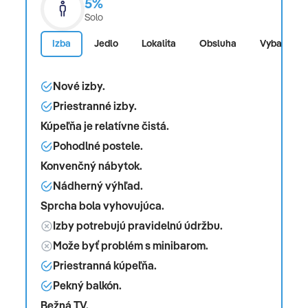
5%
Solo
Izba
Jedlo
Lokalita
Obsluha
Vybavenos
Nové izby.
Priestranné izby.
Kúpeľňa je relatívne čistá.
Pohodlné postele.
Konvenčný nábytok.
Nádherný výhľad.
Sprcha bola vyhovujúca.
Izby potrebujú pravidelnú údržbu.
Može byť problém s minibarom.
Priestranná kúpeľňa.
Pekný balkón.
Bežná TV.