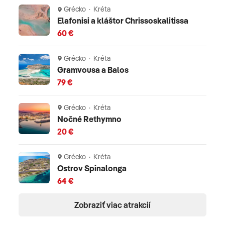
Grécko · Kréta
(napr. 5* hotel má taxu 15 EUR/izba/deň).
Elafonisi a kláštor Chrissoskalitissa
60 €
Oficiálne hodnotenie
*****
Grécko · Kréta
Gramvousa a Balos
79 €
Grécko · Kréta
Nočné Rethymno
20 €
Grécko · Kréta
Ostrov Spinalonga
64 €
Zobraziť viac atrakcií