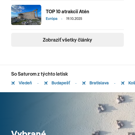
TOP 10 atrakcií Atén
Európa
19.10.2025
Zobraziť všetky články
So Saturom z týchto letísk
Viedeň
Budapešť
Bratislava
Koš
Vybrané