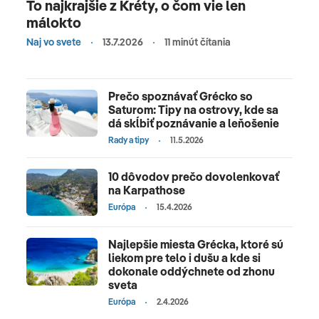
To najkrajšie z Kréty, o čom vie len
málokto
Naj vo svete
13.7.2026
11 minút čítania
Prečo spoznávať Grécko so
Saturom: Tipy na ostrovy, kde sa
dá skĺbiť poznávanie a leňošenie
Rady a tipy
11.5.2026
10 dôvodov prečo dovolenkovať
na Karpathose
Európa
15.4.2026
Najlepšie miesta Grécka, ktoré sú
liekom pre telo i dušu a kde si
dokonale oddýchnete od zhonu
sveta
Európa
2.4.2026