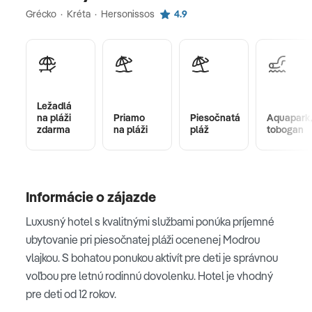
Grécko · Kréta · Hersonissos
4.9
Ležadlá
na pláži
Priamo
Piesočnatá
Aquapark,
zdarma
na pláži
pláž
tobogan
Informácie o zájazde
Luxusný hotel s kvalitnými službami ponúka príjemné
ubytovanie pri piesočnatej pláži ocenenej Modrou
vlajkou. S bohatou ponukou aktivít pre deti je správnou
voľbou pre letnú rodinnú dovolenku. Hotel je vhodný
pre deti od 12 rokov.