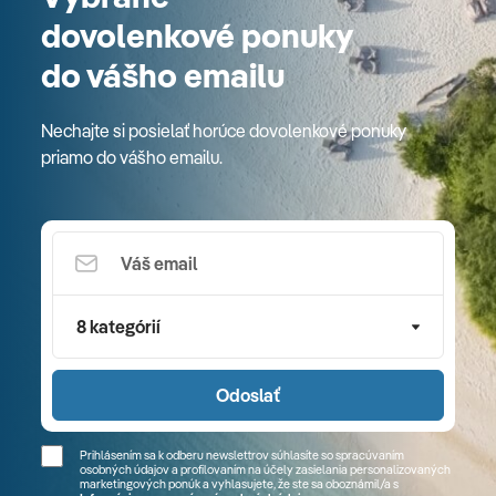
dovolenkové ponuky
do vášho emailu
Nechajte si posielať horúce dovolenkové ponuky
priamo do vášho emailu.
8 kategórií
Odoslať
Prihlásením sa k odberu newslettrov súhlasíte so spracúvaním
osobných údajov a profilovaním na účely zasielania personalizovaných
marketingových ponúk a vyhlasujete, že ste sa
oboznámil/a
s