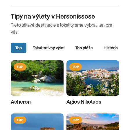
Tipy na výlety v Hersonissose
Tieto lákavé destinacie a lokality sme vybrali len pre
vás.
Top
Fakultatívny výlet
Top pláže
História
TOP
TOP
Acheron
Agios Nikolaos
TOP
TOP