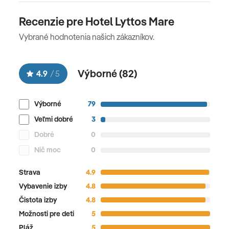
Recenzie pre Hotel Lyttos Mare
Vybrané hodnotenia našich zákazníkov.
Výborné (
82
)
4.9
/
5
Výborné
79
Veľmi dobré
3
Dobré
0
Nič moc
0
Strava
4.9
Vybavenie izby
4.8
Čistota izby
4.8
Možnosti pre deti
5
Pláž
5