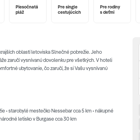
Piesočnatá
Pre single
Pre rodiny
pláž
cestujúcich
s deťmi
rajších oblastí letoviska Slnečné pobrežie. Jeho
pláže zaručí vysnívanú dovolenku pre všetkých. V hoteli
mfortné ubytovanie, čo zaručí, že si Vašu vysnívanú
ežie • starobylé mestečko Nessebar cca 5 km • nákupné
inárodné letisko v Burgase cca 30 km