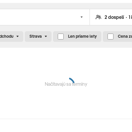
tské ihrisko • baby kútik v reštaurácii • detská stolička v
odchodu
Strava
Len priame lety
Cena z
inclusive, poistenie insolventnosti, delegáta CK, servisné
platky súvisiace s vykonaním leteckej dopravy a
Načítavajú sa termíny