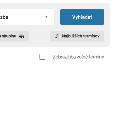
Vyhľadať
a skupinu
Najbližších termínov
Zobraziť iba voľné termíny