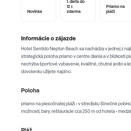
1. dieťa do
12 r.
Priamo na
Novinka
zdarma
pláži
Informácie o zájazde
Hotel Sentido Neptun Beach sa nachádza v jednej z najk
strategická poloha priamo v centre diania a v blízkosti 
nechýba športové vybavenie, kvalitné, chutné jedlo a ko
dovolenku užijete naplno.
Poloha
priamo na piesočnatej pláži • v stredisku Slnečné pobr
možnosti, bary, reštaurácie cca 250 m od hotela • medz
Pláž