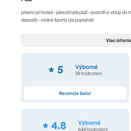
priamo pri hoteli • piesočnatá pláž • pozvoľný vstup do m
depozit) • vodné športy (za poplatok)
Ubytovanie
Viac inform
klimatizácia • Wi-Fi (zdarma) • SAT TV • telefón • kúpeľňa
poplatok) • balkón alebo terasa • set na prípravu čaju a k
5
Výborné
TYPY IZIEB
28 hodnotení
• Štandardná izba
(18 - 20 m², maximálne obsadenie 2+1
•
Superior izba
(26 m², maximálne obsadenie 2+1 - prís
Recenzie Satur
Štúdio
(31-35 m², maximálne obsadenie 2+2 - prístelka
výhľadu na more)
Možnosť ubytovať dieťa do 2 rokov v Superior izbe a v Štú
4.8
Výborné
644 hodnotení