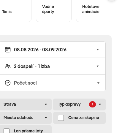
Vodné
Hotelové
Tenis
športy
animácie
Fitne
Strava
Typ dopravy
1
Miesto odchodu
Cena za skupinu
Len priame lety