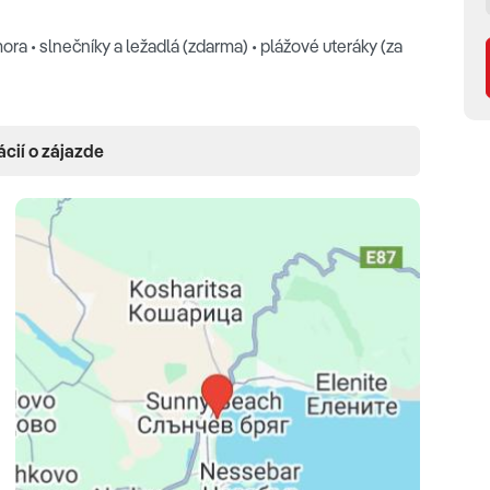
ora • slnečníky a ležadlá (zdarma) • plážové uteráky (za
ácií o zájazde
 so sprchou a WC • sušič vlasov • trezor • minibar (za
ávy
 - prístelka rozkladacia posteľ, výhľad do záhrady)
telka rozkladacia pohovka, možnosť výhľadu na more) •
 pevné lôžko alebo rozkladacia pohovka, možnosť
diu. Detská postieľka je za príplatok.