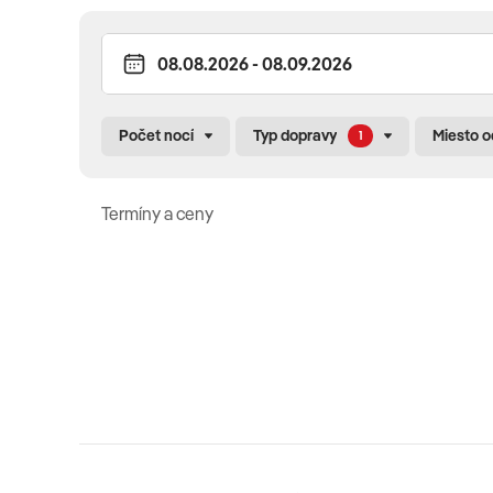
Pre deti
mini klub
(4 – 12 rokov) • program a animácie pre deti • de
Počet nocí
Typ dopravy
Miesto 
1
reštaurácii • detská postieľka (za poplatok)
Termíny a ceny
Celková cena zahŕňa
Leteckú dopravu, 7x (resp. 10x, 11x, 14x) ubytovanie, all 
poplatky (letiskové poplatky, bezpečnostná taxa, iné po
transfery) a pobytovú taxu.
Celková cena nezahŕňa
Komplexné cestovné poistenie