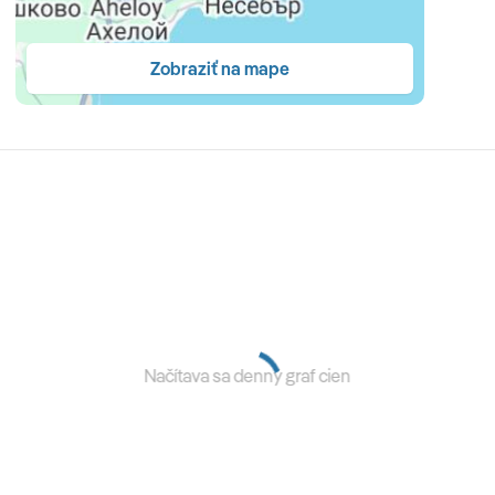
Zobraziť na mape
e (18:00 – 21:00 h) formou bufetu • neskoré raňajky (10:00
 čaj, koláče a zmrzlina (15:00 – 17:30 h) • miestne
Načítava sa denný graf cien
s terasou • záhradná reštaurácia • lobby bar • bar pri
ečníky pri bazéne zdarma • Wi-Fi (zdarma) • trezor
) • biliard a videohry (za poplatok) • sauna (zdarma, nutná
sáže (za poplatok) • kaderníctvo (za poplatok) • salón
avné programy