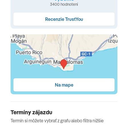
3400 hodnotení
Ubytovanie
Recenzie TrustYou
klimatizácia • Wi-Fi (zdarma) • kúpeľňa so sprchou alebo
vaňou • sušič vlasov • SAT TV • telefón • minibar (za
poplatok) • trezor (zdarma) • balkón alebo terasa
Typy ubytovania
Štandardná izba
(cca 34 m², max. 3 osoby, balkón
alebo terasa, prístelky sú formou rozkladacej pohovky,
výhľad do záhrady alebo na bazén) •
Rodinná izba
(cca
Na mape
43 m², max. 4 osoby, priestrannejšie izby vhodné pre
rodiny, prístelky sú formou pevných lôžok, balkón alebo
terasa) •
Unique Junior Suite
(cca 50 m², max. 3 osoby,
priestrannejšie izby s oddychovou časťou, prístelka je
Termíny zájazdu
formou rozkladacej pohovky, balkón alebo terasa) •
Termín si môžete vybrať z grafu alebo filtra nižšie
Unique Senior Suite
(cca 70 m², max. 3 osoby,