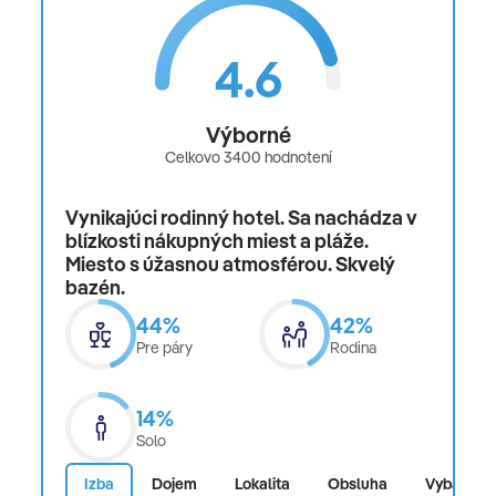
4.6
Výborné
Celkovo 3400 hodnotení
Vynikajúci rodinný hotel. Sa nachádza v
blízkosti nákupných miest a pláže.
Miesto s úžasnou atmosférou. Skvelý
bazén.
44%
42%
Pre páry
Rodina
14%
Solo
Izba
Dojem
Lokalita
Obsluha
Vybaveno