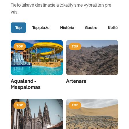
Tieto lákavé destinacie a lokality sme vybrali len pre
vás.
Top
Top pláže
História
Gastro
Kultúra
TOP
TOP
Aqualand -
Artenara
Maspalomas
TOP
TOP