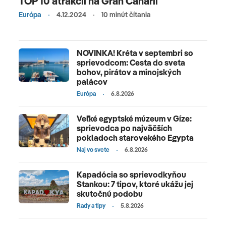
TOP 10 atrakcií na Gran Canarii
Európa
4.12.2024
10 minút čítania
NOVINKA! Kréta v septembri so
sprievodcom: Cesta do sveta
bohov, pirátov a minojských
palácov
Európa
6.8.2026
Veľké egyptské múzeum v Gíze:
sprievodca po najväčších
pokladoch starovekého Egypta
Naj vo svete
6.8.2026
Kapadócia so sprievodkyňou
Stankou: 7 tipov, ktoré ukážu jej
skutočnú podobu
Rady a tipy
5.8.2026