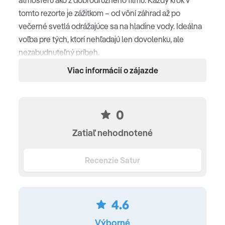
tomto rezorte je zážitkom – od vôní záhrad až po
večerné svetlá odrážajúce sa na hladine vody. Ideálna
voľba pre tých, ktorí nehľadajú len dovolenku, ale
nezabudnuteľný príbeh.
Viac informácií o zájazde
Poloha
Gran Canaria – Meloneras • cca 300 m od piesočnatej
pláže • nákupné možnosti, reštaurácie a bary cca 100 m
0
• autobusová zastávka cca 100 m • letisko (LPA) cca 40
Zatiaľ nehodnotené
km
Pláž
Recenzie Satur
nádherná piesočnatá pláž Playa de Maspalomas • cca
400 m od hotela (prístup chodníkom) • pozvoľný vstup
4.6
do mora • slnečníky a ležadlá za poplatok (orientačná
cena za dve ležadlá + slnečník - 15 EUR)
Výborné