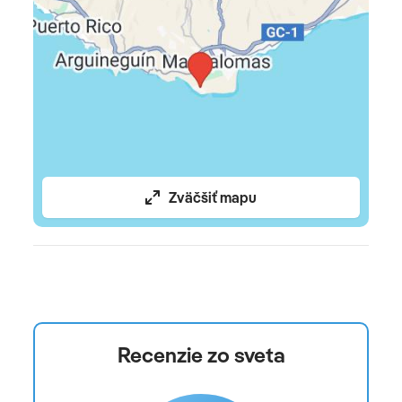
(musí sa zmestiť pod sedadlo pred vami, max. rozmer
40x30x20 cm) a online check-in
Celková cena nezahŕňa
komplexné cestovné poistenie, podpalubnú batožinu
(možnosť dokúpiť po zakúpení zájazdu u dopravcu)
Oficiálne hodnotenie
Zväčšiť mapu
*****
Recenzie zo sveta