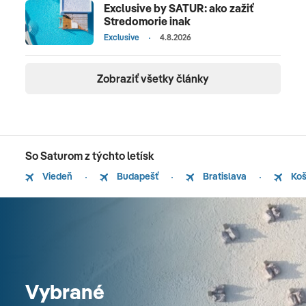
Exclusive by SATUR: ako zažiť
Stredomorie inak
Exclusive
4.8.2026
Zobraziť všetky články
So Saturom z týchto letísk
Viedeň
Budapešť
Bratislava
Koš
Vybrané