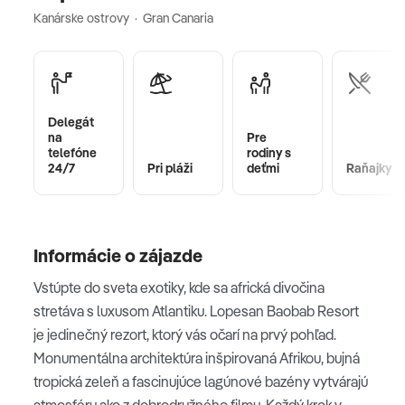
Kanárske ostrovy · Gran Canaria
Delegát
na
Pre
telefóne
rodiny s
24/7
Pri pláži
deťmi
Raňajky
Informácie o zájazde
Vstúpte do sveta exotiky, kde sa africká divočina
stretáva s luxusom Atlantiku. Lopesan Baobab Resort
je jedinečný rezort, ktorý vás očarí na prvý pohľad.
Monumentálna architektúra inšpirovaná Afrikou, bujná
tropická zeleň a fascinujúce lagúnové bazény vytvárajú
atmosféru ako z dobrodružného filmu. Každý krok v