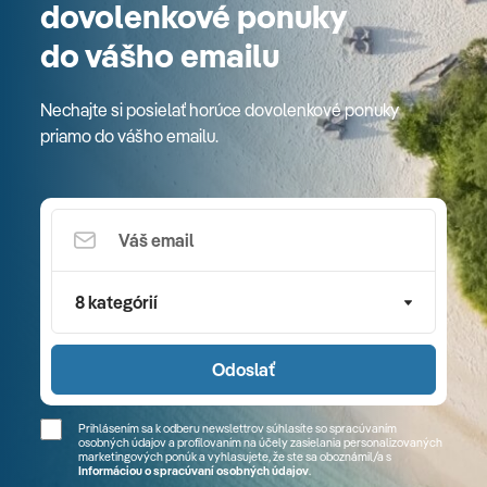
dovolenkové ponuky
do vášho emailu
Nechajte si posielať horúce dovolenkové ponuky
priamo do vášho emailu.
8 kategórií
Odoslať
Prihlásením sa k odberu newslettrov súhlasíte so spracúvaním
osobných údajov a profilovaním na účely zasielania personalizovaných
marketingových ponúk a vyhlasujete, že ste sa
oboznámil/a
s
Informáciou o spracúvaní osobných údajov
.