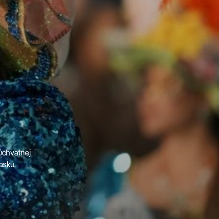
 úchvatnej
asku,