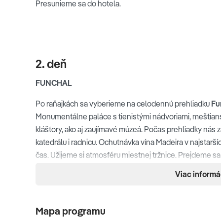
Presunieme sa do hotela.
2. deň
FUNCHAL
Po raňajkách sa vyberieme na celodennú prehliadku
Fu
Monumentálne paláce s tienistými nádvoriami, meštian
kláštory, ako aj zaujímavé múzeá. Počas prehliadky nás z
katedrálu i radnicu. Ochutnávka vína Madeira v najstarší
čas. Užijeme si atmosféru miestnej tržnice. Prejdeme sa
krčmičiek si vychutnáme spoločný obed (fakultatívne)
Viac informá
dávnu pevnosť Sao Tiago alebo Sao Lourenco palác.
Mapa programu