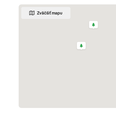
Funchal
Zväčšiť mapu
Socha Sissi v meste Funchal
3. deň
CAMARA DE LOBOS - GABO GIRAO - VÉU DA NOIVA 
Po raňajkách sa vydáme na celodenný výlet do západne
na južnom pobreží, kde Winston Churchill trávil istý 
sa uchvátiť výhľadom z 580 m vysokého útesu
Cabo Gi
dramatické severné pobrežie ostrova, cez Seixal, pre 
Madeiry, magický svojim 110 m vysokým vodopádom
Vé
mestečka
Porto Moniz
, ktoré je známe unikátnym prír
spoločného obeda /fakultatívne/ ochutnáme madeirskú
pobrežnú dedinku
Sao Vincente.