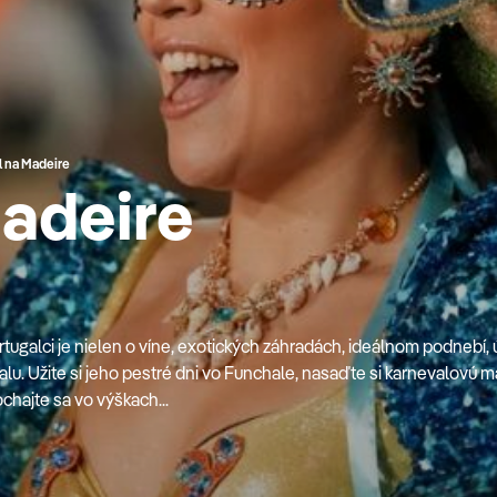
l na Madeire
Madeire
rtugalci je nielen o víne, exotických záhradách, ideálnom podnebí,
alu. Užite si jeho pestré dni vo Funchale, nasaďte si karnevalovú m
ochajte sa vo výškach...