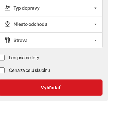
Len priame lety
Cena za celú skupinu
Vyhľadať