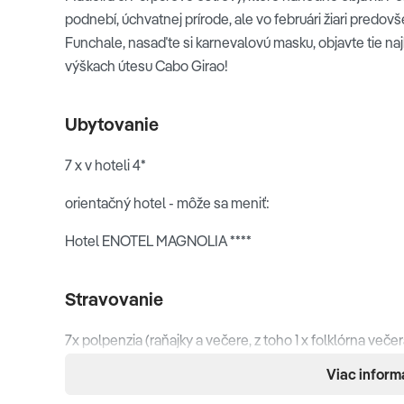
Pokračujeme cez vnútrozemie do
Ribeiro Frio
, kde sa 
podnebí, úchvatnej prírode, ale vo februári žiari predov
záhrade. Popri leváde, ktorá vedie cez vavrínový les, n
Funchale, nasaďte si karnevalovú masku, objavte tie naj
vyhliadke
Balcones.
Po ceste na severovýchod ostrov
výškach útesu Cabo Girao!
z posledných typických madeirských domov v tvare pí
zamierime do najvýchodnejšej časti Madeiry s vyhliadk
Ubytovanie
pokocháme sa pohľadom na strmé červenohnedé útesy, k
morom postavenej pristávacej dráhe madeirského letiska
7 x v hoteli 4*
Folklórna večera: Dnes nás čaká ochutnávka madeirského
orientačný hotel - môže sa meniť:
hovädzieho špízu s kukuričnými plackami.
Hotel ENOTEL MAGNOLIA ****
Stravovanie
Pico do Arieiro
7x polpenzia (raňajky a večere, z toho 1 x folklórna veče
Ribeiro Frio
Viac inform
Celková cena zahŕňa