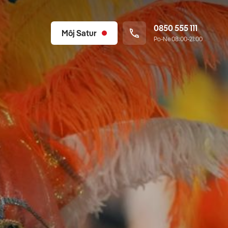
0850 555 111
Môj Satur
Po-Ne 08:00-21:00