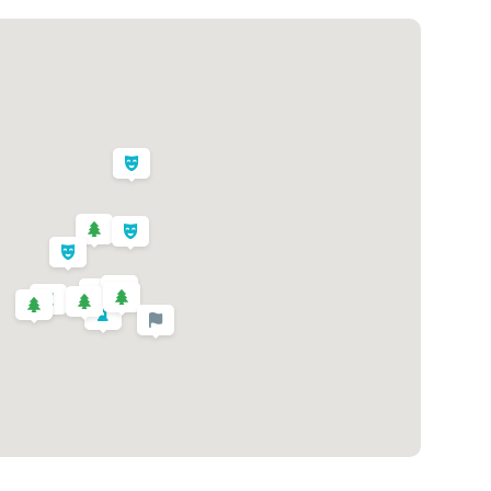
- PORTO MONIZ - SAO VINCENTE
j časti ostrova. Začíname v mestečku
Camara de Lobos
čas maľovaním obrazov v dobe návštev Madeiry. Necháme
rao
. Naše cesta povedie cez hornaté vnútrozemie, až na
mnohých cestovateľov jedného z najpôsobivejších miest
u da Noiva
(Nevestin závoj). Cesta nás dovedie až do
odným kúpaliskom z lávových kameňov, kde počas
 ryba ešpada. Cesta na hotel nás povedie cez malebnú