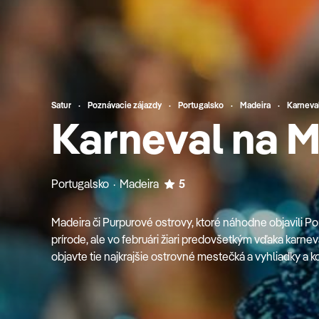
Satur
Poznávacie zájazdy
Portugalsko
Madeira
Karneva
Karneval na 
Portugalsko · Madeira
5
Madeira či Purpurové ostrovy, ktoré náhodne objavili Po
prírode, ale vo februári žiari predovšetkým vďaka karnev
objavte tie najkrajšie ostrovné mestečká a vyhliadky a k