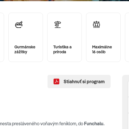
Gurmánske
Turistika a
Maximálne
zážitky
príroda
16 osôb
Stiahnuť si program
aj mesta presláveného voňavým feniklom, do
Funchalu.