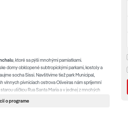
nchalu
, ktoré sa pýši mnohými pamiatkami.
ske domy obklopené subtropickými parkami, kostoly a
aujme socha Sissi. Navštívime tiež park Municipal,
ch vínnych pivniciach ostrova Oliveiras nám spríjemní
 starou uličkou Rua Santa Maria a v jednej z mnohých
. Prechádzka po pobrežnej promenáde ponúka pohľady na
cií o programe