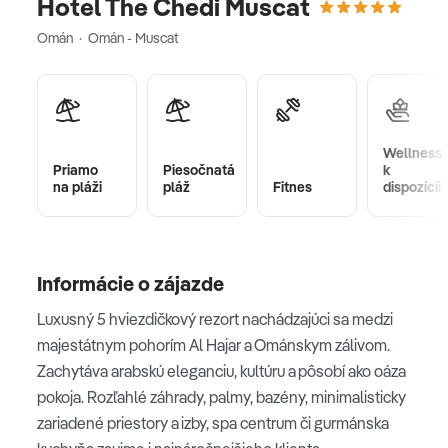
Hotel The Chedi Muscat
Omán · Omán - Muscat
Wellness
Priamo
Piesočnatá
k
na pláži
pláž
Fitnes
dispozícii
Informácie o zájazde
Luxusný 5 hviezdičkový rezort nachádzajúci sa medzi
majestátnym pohorím Al Hajar a Ománskym zálivom.
Zachytáva arabskú eleganciu, kultúru a pôsobí ako oáza
pokoja. Rozľahlé záhrady, palmy, bazény, minimalisticky
zariadené priestory a izby, spa centrum či gurmánska