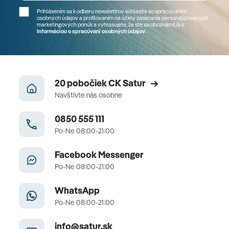
Prihlásením sa k odberu newslettrov súhlasíte so spracúvaním
osobných údajov a profilovaním na účely zasielania personalizovaných
marketingových ponúk a vyhlasujete, že ste sa
oboznámil/a
s
Informáciou o spracúvaní osobných údajov
.
20 pobočiek CK Satur
Navštívte nás osobne
0850 555 111
Po-Ne 08:00-21:00
Facebook Messenger
Po-Ne 08:00-21:00
WhatsApp
Po-Ne 08:00-21:00
info@satur.sk