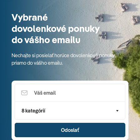
Vybrané
dovolenkové ponuky
do vášho emailu
Nechajte si posielať horúce dovolenkové ponuky
priamo do vášho emailu.
8 kategórií
Odoslať