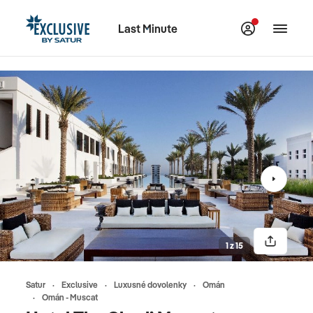
Last Minute
1 z 15
Satur
Exclusive
Luxusné dovolenky
Omán
Omán - Muscat