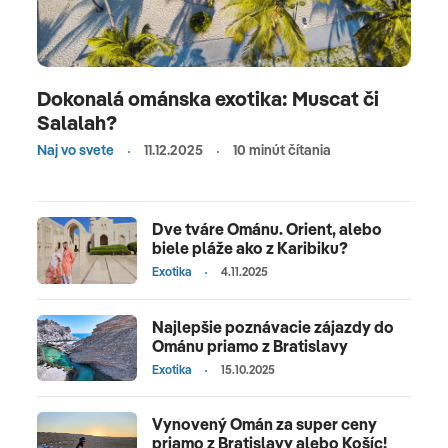
Dokonalá ománska exotika: Muscat či
Salalah?
Naj vo svete
11.12.2025
10 minút čítania
Dve tváre Ománu. Orient, alebo
biele pláže ako z Karibiku?
Exotika
4.11.2025
Najlepšie poznávacie zájazdy do
Ománu priamo z Bratislavy
Exotika
15.10.2025
Vynovený Omán za super ceny
priamo z Bratislavy alebo Košíc!