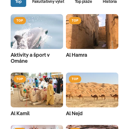
Top
Fakultatívny výlet
Top pláže
História
TOP
TOP
Aktivity a šport v
Al Hamra
Ománe
TOP
TOP
Al Kamil
Al Nejd