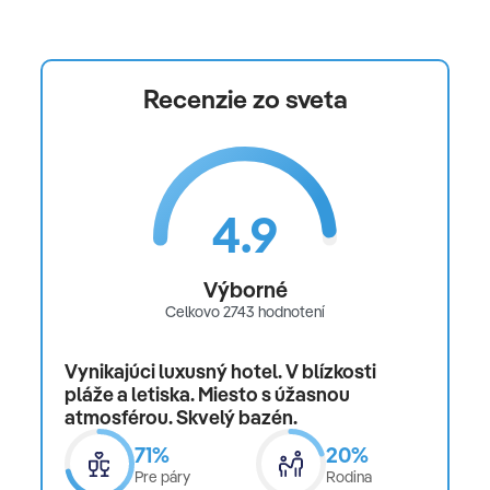
operovaný s medzipristátim v Košiciach nasledovne
BTS-KSC-MCT-KSC-BTS.
Recenzie zo sveta
Oficiálne hodnotenie
*****
Poznámka
4.9
Nahlasovanie požiadaviek na extra catering (v ponuke
bezlepková, bezlaktozová, vegetariánska, diabetická
Výborné
špeciálna strava) do leteckej spoločnosti je možné
Celkovo 2743 hodnotení
maximálne do 96 hod pred odletom.
Vynikajúci luxusný hotel. V blízkosti
pláže a letiska. Miesto s úžasnou
atmosférou. Skvelý bazén.
71%
20%
Pre páry
Rodina