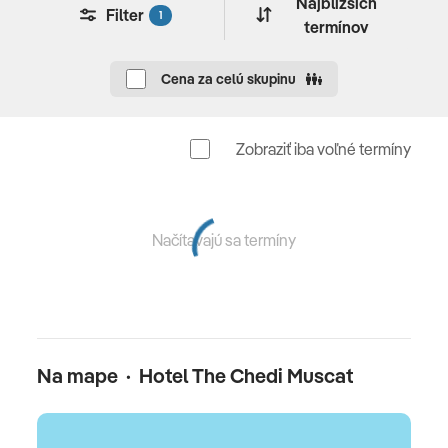
Najbližších
Filter
1
1500 m2 spa centrum • 11 spa suitov • tvárové a telové
termínov
procedúry (za poplatok) • sauna • masáže (za poplatok)
• kaderník (za poplatok)
Cena za celú skupinu
Pre deti
Zobraziť iba voľné termíny
bazén pre rodiny s deťmi • detská stolička • opatrovanie
detí za poplatok
Celková cena zahŕňa
Načítavajú sa termíny
Leteckú dopravu na priamom chartrovom lete
Bratislava /Košice - Muscat - Bratislava /Košice , 7x
alebo 14x ubytovanie, raňajky/polpenzia, poistenie
insolventnosti, delegáta CK, servisné poplatky
Na mape · Hotel The Chedi Muscat
(letiskové poplatky, bezpečnostná taxa, iné poplatky
súvisiace s vykonaním leteckej dopravy a transfery)