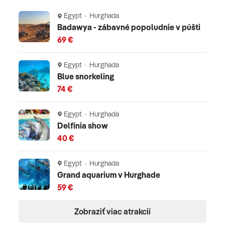
Egypt · Hurghada
Badawya - zábavné popoludnie v púšti
69 €
Egypt · Hurghada
Blue snorkeling
74 €
Egypt · Hurghada
Delfínia show
40 €
Egypt · Hurghada
Grand aquarium v Hurghade
59 €
Zobraziť viac atrakcií