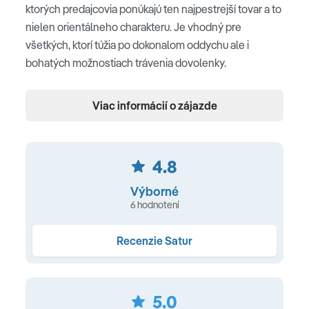
ktorých predajcovia ponúkajú ten najpestrejší tovar a to
nielen orientálneho charakteru. Je vhodný pre
všetkých, ktorí túžia po dokonalom oddychu ale i
bohatých možnostiach trávenia dovolenky.
Poloha
Viac informácií o zájazde
neďaleko od turistickej promenády Hurghady • cca 5 km
od centra Hurghady • cca 10 km od letiska v Hurghade •
cca 400 m od pláže
4.8
Výborné
Pláž
6 hodnotení
piesočnatá pláž • slnečníky, ležadlá a plážové uteráky
zdarma • vodné športy a potápačské centrum oboch
Recenzie Satur
častí na pláži hotela Jaz Casa del Mar Beach (za
poplatok) • plážový bar (v hoteli Jaz Casa del Mar
Beach)
5.0