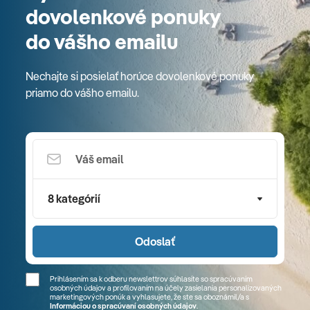
dovolenkové ponuky
do vášho emailu
Nechajte si posielať horúce dovolenkové ponuky
priamo do vášho emailu.
8 kategórií
Odoslať
Prihlásením sa k odberu newslettrov súhlasíte so spracúvaním
osobných údajov a profilovaním na účely zasielania personalizovaných
marketingových ponúk a vyhlasujete, že ste sa
oboznámil/a
s
Informáciou o spracúvaní osobných údajov
.