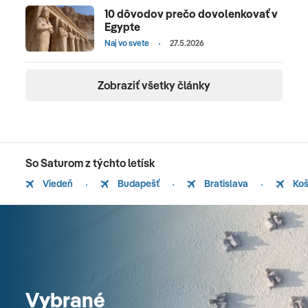
10 dôvodov prečo dovolenkovať v
Egypte
Naj vo svete
27.5.2026
Zobraziť všetky články
So Saturom z týchto letísk
Viedeň
Budapešť
Bratislava
Koš
Vybrané