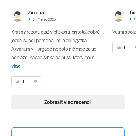
Zuzana
Tim
5
Marec 2025
4
Krásny rezort, pláž v blízkosti, čistota, dobré
Veľmi spoko
jedlo, super personál, milá delegátka.
1
Akvárium v Hurgade nebolo nič moc za tie
peniaze. Západ slnka na púšti, ktorý bol s...
viac
1
Zobraziť viac recenzií