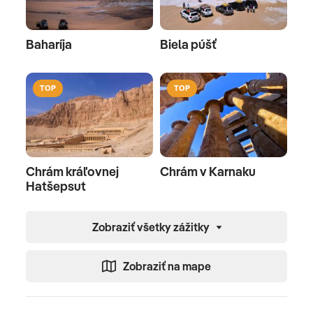
Baharíja
Biela púšť
TOP
TOP
Chrám kráľovnej
Chrám v Karnaku
Hatšepsut
Zobraziť všetky zážitky
Zobraziť na mape