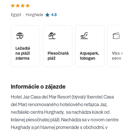
Egypt · Hurghada
4.8
Ležadlá
na pláži
Piesočnatá
Aquapark,
Víza v
zdarma
pláž
tobogan
cene
Informácie o zájazde
Hotel Jaz Casa del Mar Resort (bývalý Iberotel Casa
del Mar) renomovaného hotelového reťazca Jaz,
neďaleko centra Hurghady, sa nachádza kúsok od
krásnej piesočnatej pláži. Nachádza sa v novom centre
Hurghady a pri hlavnej promenáde s obchodmi, v