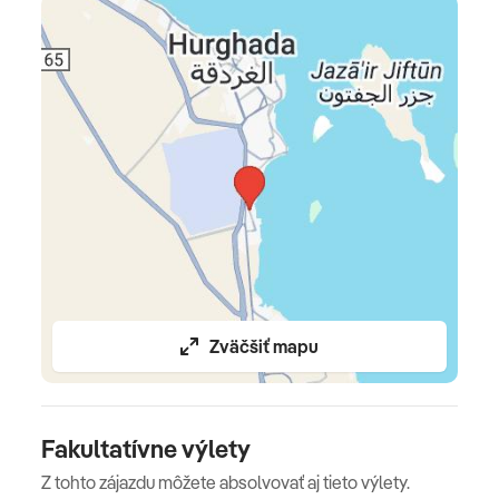
súvisiace s vykonaním leteckej dopravy a transfery)
Celková cena nezahŕňa
komplexné cestovné poistenie - viac informácií v CK
Oficiálne hodnotenie
****
Zväčšiť mapu
Fakultatívne výlety
Z tohto zájazdu môžete absolvovať aj tieto výlety.