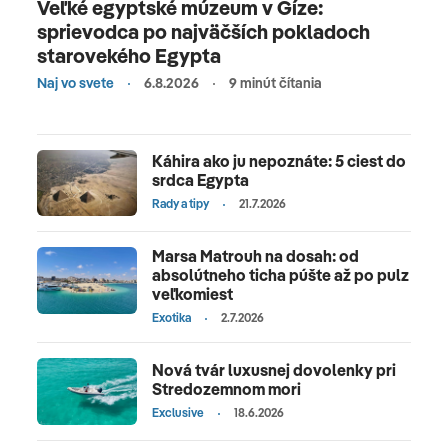
Veľké egyptské múzeum v Gíze:
sprievodca po najväčších pokladoch
starovekého Egypta
Naj vo svete
6.8.2026
9 minút čítania
Káhira ako ju nepoznáte: 5 ciest do
srdca Egypta
Rady a tipy
21.7.2026
Marsa Matrouh na dosah: od
absolútneho ticha púšte až po pulz
veľkomiest
Exotika
2.7.2026
Nová tvár luxusnej dovolenky pri
Stredozemnom mori
Exclusive
18.6.2026