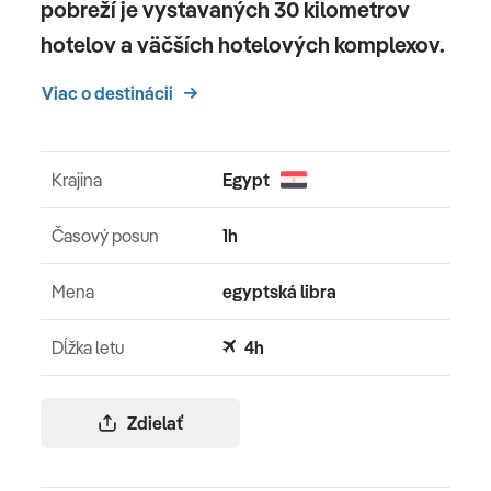
pobreží je vystavaných 30 kilometrov
hotelov a väčších hotelových komplexov.
Viac o destinácii
Krajina
Egypt
Časový posun
1h
Mena
egyptská libra
Dĺžka letu
4h
Zdielať