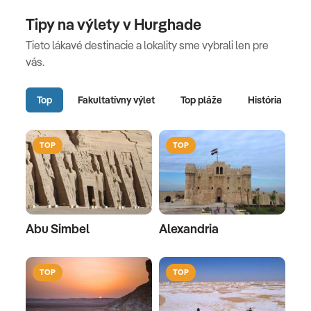
Tipy na výlety v Hurghade
Tieto lákavé destinacie a lokality sme vybrali len pre
vás.
Top
Fakultatívny výlet
Top pláže
História
TOP
TOP
Abu Simbel
Alexandria
TOP
TOP