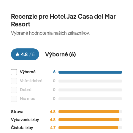
Recenzie pre Hotel Jaz Casa del Mar
Resort
Vybrané hodnotenia našich zákazníkov.
Výborné (
6
)
4.8
/
5
Výborné
6
Veľmi dobré
0
Dobré
0
Nič moc
0
Strava
4.8
Vybavenie izby
4.8
Čistota izby
4.7