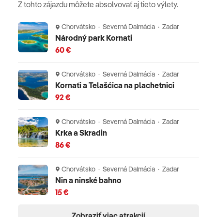
Z tohto zájazdu môžete absolvovať aj tieto výlety.
detská postieľka • animácie • tobogan • Klub FALKY
LAND (starostlivosť o deti a programy pre rôzne vekové
Chorvátsko · Severná Dalmácia · Zadar
kategórie (Midi, Mini & Maxi) • denné a večerné
Národný park Kornati
animácie • mini disco • detské ihrisko a pieskovisko
60 €
Celková cena zahŕňa
Chorvátsko · Severná Dalmácia · Zadar
Kornati a Telašćica na plachetnici
ubytovanie, all inclusive plus, pobytovú taxu, delegáta
92 €
CK v období 13.06.-12.09., pri výbere pobytu s dopravou
v cene je doprava luxusným klimatizovaným
Chorvátsko · Severná Dalmácia · Zadar
autobusom
Krka a Skradin
86 €
Oficiálne hodnotenie
Chorvátsko · Severná Dalmácia · Zadar
****
Nin a ninské bahno
15 €
Poznámka
Zobraziť viac atrakcií
domáce zvieratá nie sú povolené