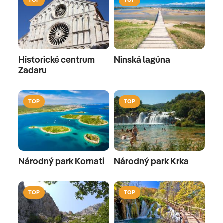
Historické centrum
Ninská lagúna
Zadaru
TOP
TOP
Národný park Kornati
Národný park Krka
TOP
TOP