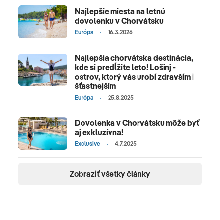
Najlepšie miesta na letnú
dovolenku v Chorvátsku
Európa
16.3.2026
Najlepšia chorvátska destinácia,
kde si predĺžite leto! Lošinj -
ostrov, ktorý vás urobí zdravším i
šťastnejším
Európa
25.8.2025
Dovolenka v Chorvátsku môže byť
aj exkluzívna!
Exclusive
4.7.2025
Zobraziť všetky články