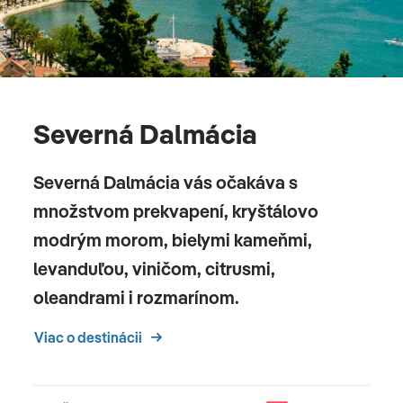
Severná Dalmácia
Severná Dalmácia vás očakáva s
množstvom prekvapení, kryštálovo
modrým morom, bielymi kameňmi,
levanduľou, viničom, citrusmi,
oleandrami i rozmarínom.
Viac o destinácii