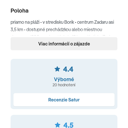
Poloha
priamo na pláži • v stredisku Borik • centrum Zadaru asi
3,5 km • dostupné prechádzkou alebo miestnou
dopravou (200 m od zastávky) • 12 km od letiska Zadar
Viac informácií o zájazde
Pláž
priamo pod hotelom záliv s piesočnatou plážou •
4.4
ležadlá a slnečníky za poplatok • v komplexe aj štrková
pláž • vodné športy • plážový bar a reštaurácia za
Výborné
poplatok
20 hodnotení
Ubytovanie
Recenzie Satur
klimatizácia • kúpeľňa s vaňou/sprchou • sušič vlasov •
minibar (zdarma sa dopĺňa voda a rôzne ovocné
4.5
nápoje) • SAT TV • telefón • Wi-Fi zdarma • trezor • v