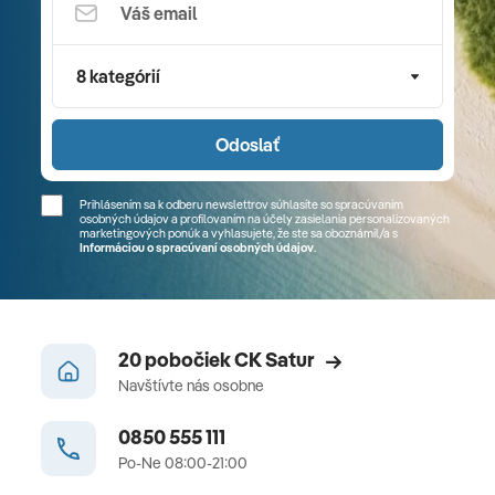
8 kategórií
Odoslať
Prihlásením sa k odberu newslettrov súhlasíte so spracúvaním
osobných údajov a profilovaním na účely zasielania personalizovaných
marketingových ponúk a vyhlasujete, že ste sa
oboznámil/a
s
Informáciou o spracúvaní osobných údajov
.
20 pobočiek CK Satur
Navštívte nás osobne
0850 555 111
Po-Ne 08:00-21:00