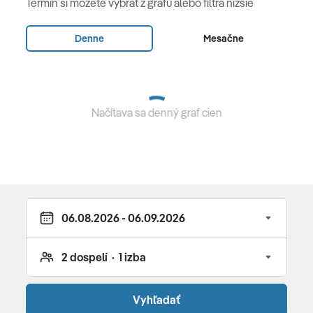
Termín si môžete vybrať z grafu alebo filtra nižšie
vyklápacím lôžkom, balkón alebo s balkónom a
orientáciou na morskú stranu) •
Superior rodinná suita
Denne
Mesačne
(38-41 m2, dvojlôžková spálňa, obývací priestor s
rozkladacím lôžkom pre 1 osobu a 2 prístelky, balkón) •
Deluxe rodinná izba
(40-44 m2, spálňa s manželskou
posteľou, poschodová posteľ pre 2 deti do 160 cm, bez
Načítava sa denný graf cien
balkóna, orientácia na park
Stravovanie
all inclusive plus
All Inclusive
bohaté raňajky (pestrý bufet, živé varenie,
občerstvenie) • obedový bufet (s varením pred očami
hostí a rôznymi dezertmi) • večera formou bufetu
Vyhľadať
(varenie pred očami hostí, špeciálne tematické večery)