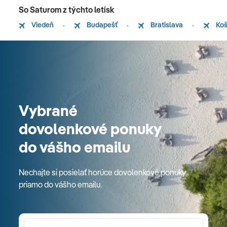
So Saturom z týchto letísk
Viedeň
Budapešť
Bratislava
Koš
Vybrané
dovolenkové ponuky
do vášho emailu
Nechajte si posielať horúce dovolenkové ponuky
priamo do vášho emailu.