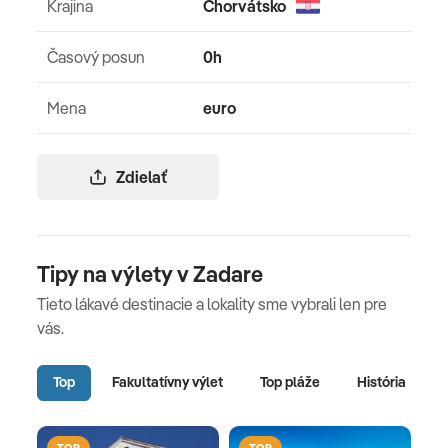
Krajina
Chorvátsko
Časový posun
0h
Mena
euro
Zdielať
Tipy na výlety v Zadare
Tieto lákavé destinacie a lokality sme vybrali len pre
vás.
Top
Fakultatívny výlet
Top pláže
História
TOP
TOP