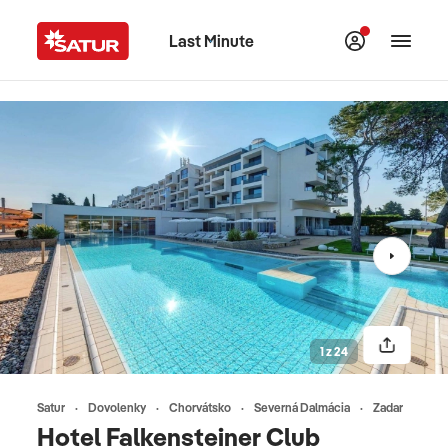
Last Minute
1 z 24
Satur
Dovolenky
Chorvátsko
Severná Dalmácia
Zadar
Hotel Falkensteiner Club