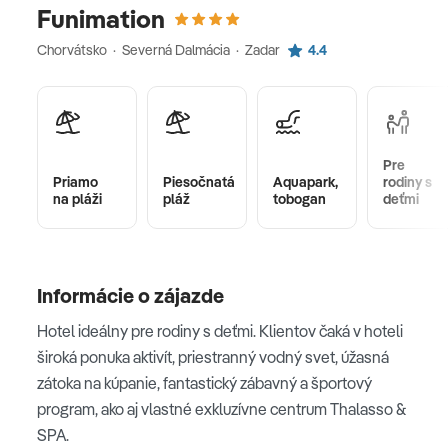
Funimation
Chorvátsko · Severná Dalmácia · Zadar
4.4
Pre
Priamo
Piesočnatá
Aquapark,
rodiny s
na pláži
pláž
tobogan
deťmi
Informácie o zájazde
Hotel ideálny pre rodiny s deťmi. Klientov čaká v hoteli
široká ponuka aktivít, priestranný vodný svet, úžasná
zátoka na kúpanie, fantastický zábavný a športový
program, ako aj vlastné exkluzívne centrum Thalasso &
SPA.