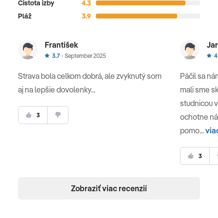
Čistota izby
4.3
Pláž
3.9
František
Jar
3.7
September 2025
4
Strava bola celkom dobrá, ale zvyknutý som
Páčil sa nám
aj na lepšie dovolenky...
mali sme sk
studnicou v
3
ochotne ná
pomo...
via
3
Zobraziť viac recenzií