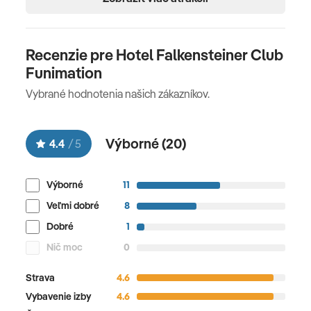
Recenzie pre Hotel Falkensteiner Club
Funimation
Vybrané hodnotenia našich zákazníkov.
Výborné (
20
)
4.4
/
5
Výborné
11
Veľmi dobré
8
Dobré
1
Nič moc
0
Strava
4.6
Vybavenie izby
4.6