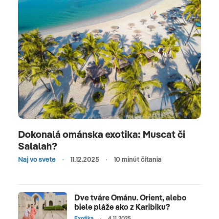
Dokonalá ománska exotika: Muscat či
Salalah?
Naj vo svete
11.12.2025
10 minút čítania
Dve tváre Ománu. Orient, alebo
biele pláže ako z Karibiku?
Exotika
4.11.2025