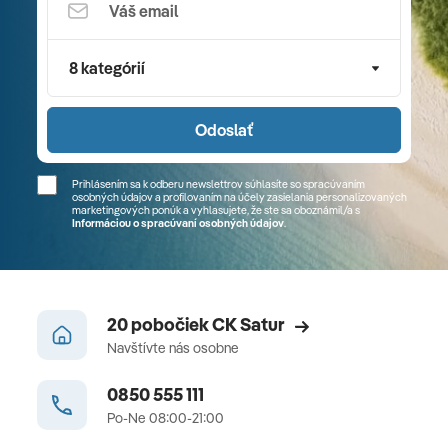
8 kategórií
Odoslať
Prihlásením sa k odberu newslettrov súhlasíte so spracúvaním
osobných údajov a profilovaním na účely zasielania personalizovaných
marketingových ponúk a vyhlasujete, že ste sa
oboznámil/a
s
Informáciou o spracúvaní osobných údajov
.
20 pobočiek CK Satur
Navštívte nás osobne
0850 555 111
Po-Ne 08:00-21:00