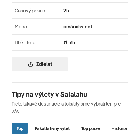
Časový posun
2h
Mena
ománsky rial
Dĺžka letu
6h
Zdielať
Tipy na výlety v Salalahu
Tieto lákavé destinacie a lokality sme vybrali len pre
vás.
Top
Fakultatívny výlet
Top pláže
História