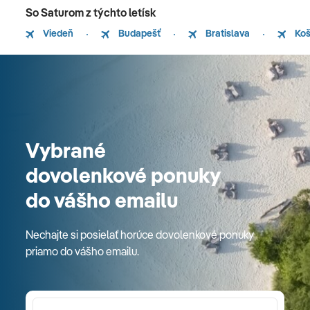
So Saturom z týchto letísk
Viedeň
Budapešť
Bratislava
Koš
Vybrané
dovolenkové ponuky
do vášho emailu
Nechajte si posielať horúce dovolenkové ponuky
priamo do vášho emailu.