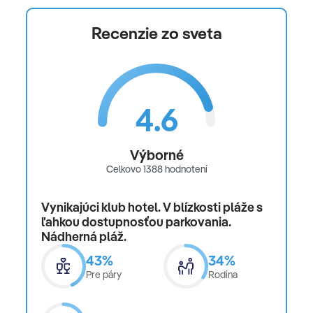
22.4.2027 budú operované s medzipristátim v Košiciach
Recenzie zo sveta
nasledovne BTS-KSC-SLL-KSC-BTS.
4.6
Výborné
Celkovo 1388 hodnotení
Vynikajúci klub hotel. V blízkosti pláže s
ľahkou dostupnosťou parkovania.
Nádherná pláž.
43%
34%
Pre páry
Rodina