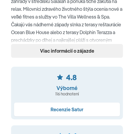
záhrady v stredisku Salalah a ponúka tiché zákutia na
relax. Milovníci zdravého životného štýla ocenia nové a
veľké fitnes a služby vo The Villa Wellness & Spa.
Čakajú vás nádherné západy slnka z terasy reštaurácie
Ocean Blue House alebo z terasy Dolphin Terazza a
prechádzky po dlhej a najkrajšej pláži s otvoreným
morom v Salalah.
Viac informácií o zájazde
Poloha
priamo na dlhej piesočnatej pláži • cca 5 km od centra
4.8
mesta Salalah • cca 10 km od letiska
Výborné
116 hodnotení
Pláž
dlhá piesočnatá pláž s jemným svetlým pieskom •
Recenzie Satur
slnečníky a ležadlá zdarma
Ubytovanie