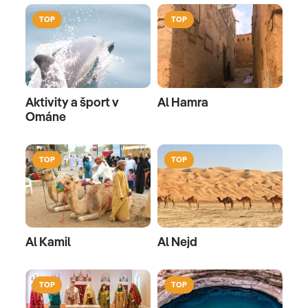
TOP
TOP
Aktivity a šport v
Al Hamra
Ománe
TOP
TOP
Al Kamil
Al Nejd
TOP
TOP