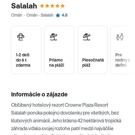
Salalah
Omán · Omán - Salalah
4.8
1-2 deti
Pre
do 6 r.
Priamo
Piesočnatá
rodiny s
zdarma
na pláži
pláž
deťmi
Informácie o zájazde
Obľúbený hotelový rezort Crowne Plaza Resort
Salalah ponúka pokojnú dovolenku pre všetkých, bez
klubových animácií. Jeho krásna 42 hektárová tropická
záhrada vďaka svojej rozlohe patrí medzi najväčšie