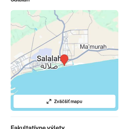
House
(a´la carte plážová reštaurácia a kaviareň,
lokálna a svetová kuchyňa) •
Dolphin Terazza
(a´la
carte talianska kuchyňa)
Bary
Al Khareef Pub
(pivá, spirits a koktejly; s
panoramatickým výhľadom na more, bazény a okolie
hotela) •
Birds Lounge
(kaviareň a ľahký snack) •
Al
Luban Night Club
(nočný klub)
Celková cena zahŕňa
leteckú dopravu na priamom chartrovom lete Bratislava
/Košice - Salalah - Bratislava /Košice, 5x (resp. 7x, 9x,
Zväčšiť mapu
12x, 14x) ubytovanie, all inclusive, poistenie
insolventnosti, delegáta CK, servisné poplatky
(letiskové poplatky, bezpečnostná taxa, iné poplatky
Fakultatívne výlety