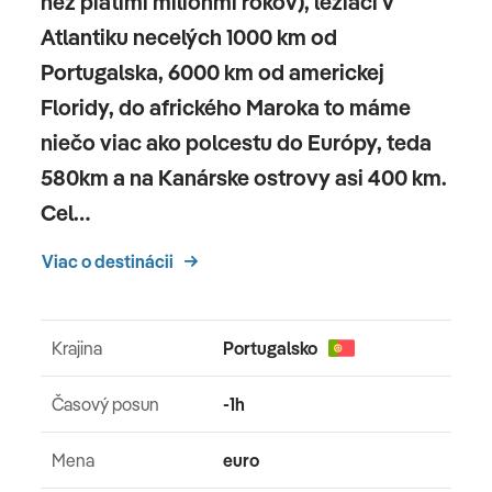
než piatimi miliónmi rokov), ležiaci v
Atlantiku necelých 1000 km od
Šport a fitness:
Portugalska, 6000 km od americkej
Tenis: Tenisové kurty: 1
Floridy, do afrického Maroka to máme
niečo viac ako polcestu do Európy, teda
bezplatne
580km a na Kanárske ostrovy asi 400 km.
Telocvičňa: denne
Cel…
Aqua aerobic, Pilates
Viac o destinácii
Za poplatok (niektoré služby tretích strán)
stolný tenis
Krajina
Portugalsko
Tenisový: tvrdé kurty, lekcie tenisu, rakiet
Časový posun
-1h
Mena
euro