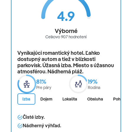
nastavené menu
4.9
Snacks: príplatok Torty/pečivo: za príplatok
Nápoje: vybrané nealkoholické nápoje: za poplatok
Výborné
vybrané národné alkoholické nápoje: za poplatok
Celkovo 907 hodnotení
vybrané medzinárodné alkoholické nápoje: za
poplatok vybrané stolové nápoje s jedlom: za
Vynikajúci romantický hotel. Ľahko
poplatok
dostupný autom a tiež v blízkosti
parkovísk. Úžasná izba. Miesto s úžasnou
Slávnostná večera: Nastavenie Menu
atmosférou. Nádherná pláž.
Vianočná špeciálna ponuka:
81%
19%
víno/pivo/nealkoholické nápoje, silvestrovské víno:
Pre páry
Rodina
víno/pivo/nealkoholické nápoje
Izba
Dojem
Lokalita
Obsluha
Pohodlie
Čisté izby.
Reštaurácia: 3
Nádherný výhľad.