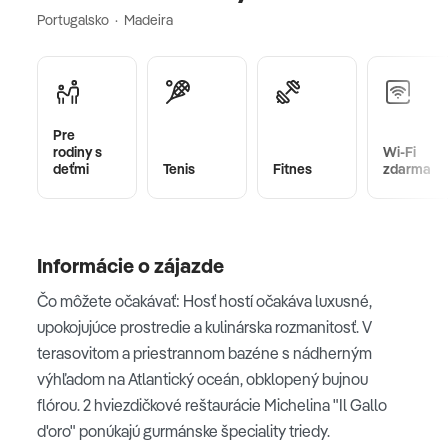
Portugalsko · Madeira
Pre
rodiny s
Wi-Fi
deťmi
Tenis
Fitnes
zdarma
Informácie o zájazde
Čo môžete očakávať: Hosť hostí očakáva luxusné,
upokojujúce prostredie a kulinárska rozmanitosť. V
terasovitom a priestrannom bazéne s nádherným
výhľadom na Atlantický oceán, obklopený bujnou
flórou. 2 hviezdičkové reštaurácie Michelina "Il Gallo
d'oro" ponúkajú gurmánske špeciality triedy.