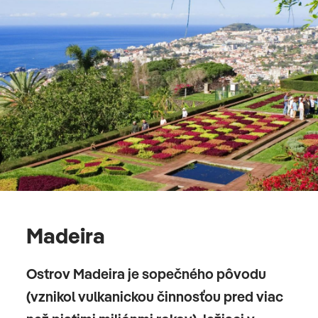
poplatok, január - december, po - so, denne 08:00 -
10:30 a 19:00 - 22:30, s terasou, dostatočné
oblečenie
Reštaurácia "BLUE LAGOON": Kuchyňa:
medzinárodná, regionálna, ryba/morské plody,
grilované jedlá, bezlepková strava: vyžiadanie a
rezervácia nutná, bez laktózy: vyžiadanie a
rezervácia nutná, ľahké jedlá, Poplatok, január -
december, denne od 10:30 do 18:00 pri bazéne
Bary a ďalšie: 2
Snack bar "LE CLIFF BAR & BISTRO": január -
december, denne od 10:30 do 00:30 hod
Madeira
Krytý bazénový bar "CACTUS BAR": január -
Ostrov Madeira je sopečného pôvodu
december, denne od 10:30 do 18:00
(vznikol vulkanickou činnosťou pred viac