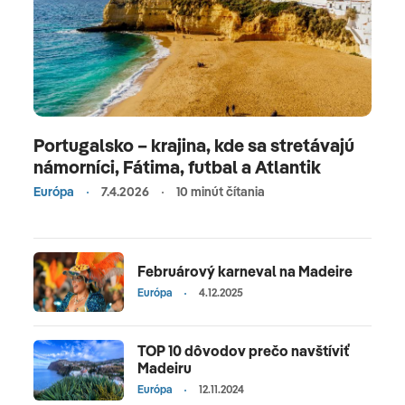
hotela s výhľadom na parkovisko, cca. 30 - m 42,
posledná kompletná rekonštrukcia v roku 2013,
posledná čiastočná rekonštrukcia 2018, Celkový
počet izieb v tejto izbe: 1, rozdelenie takto: 1 spálňa,
2 samostatné postele (120x200cm), Detská
postieľka: zadarmo na výhrady, klimatizácia: bez
poplatku, individuálne nastaviteľná , studené, teplé,
Portugalsko – krajina, kde sa stretávajú
námorníci, Fátima, futbal a Atlantik
kúrenie: individuálne nastaviteľné, podlahy:
koberce, bezpečný: zdarma, písací stôl, kávovar/
Európa
7.4.2026
10 minút čítania
čaju, mini bar: za poplatok, nealkoholické nápoje: za
poplatok, voda: za poplatok, alkoholické nápoje: za
poplatok, občerstvenie: proti poplatok
Februárový karneval na Madeire
Minibarauffüllung: denne, telefón, internet:
Európa
4.12.2025
WLAN/WiFi: bez poplatku, TV: TV s plochou
obrazovkou, v spálni, satelitný TV, DVD
TOP 10 dôvodov prečo navštíviť
prehrávač,Izbová služba: denne 0:00 až 23:45, za
Madeiru
poplatok, možnosť upratovacieho servisu: denne
Európa
12.11.2024
zdarma, denná tlač: za poplatok, sprchovací kút,