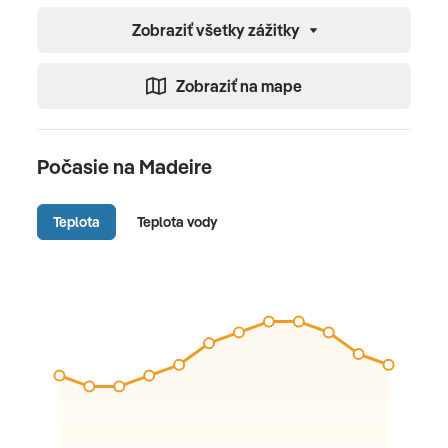
Zobraziť všetky zážitky
DETÍ
Zobraziť na mape
detská herňa
Detské ihrisko
Počasie na Madeire
Teplota
Teplota vody
Popis produktu:
Dvojlôžková izba s výhľadom na more (DZM1),
dvojlôžkové izby, nefajčiarske izby v hlavnej budove,
s výhľadom na more, výhľad na more, Výhľad na
more, cca. 30 - m 42, posledná kompletná
rekonštrukcia v roku 2013, posledná čiastočná
rekonštrukcia 2018, Celkový počet izieb v tejto izbe:
1, rozdelenie takto: 1 spálňa, 2 samostatné postele