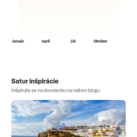
(120x200cm), Detská postieľka: bez poplatku, Dopyt
a rezervácia nutná Klimatizácia: bez poplatku,
ovládanie teploty, studený, teplý, podlahy: koberce,
bezpečný: zdarma, písací stôl, kávovar/čaju, mini
bar: za poplatok, nealkoholické nápoje: za poplatok,
voda: za poplatok alkoholické nápoje: za poplatok,
občerstvenie: poplatok, Minibarauffüllung : denne,
telefón, internet: WLAN/WiFi: bez poplatku, TV: TV
s plochou obrazovkou, v spálni, káblová TV, DVD
prehrávač,Izbová služba: denne 0:00 až 23:45, za
Satur inšpirácie
poplatok, možnosť upratovacieho servisu: denne
Inšpirujte se na dovolenku na našom blogu
zdarma, denná tlač: za poplatok, sprchovací kút,
vaňa, WC, župan: zadarmo, papuče: zdarma, sušič
vlasov, balkón: s posedením
Štandardná izba (DZX1), dvojlôžkové izby,
nefajčiarske izby na vidieku, Country View, vstup do