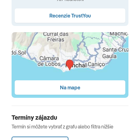
Centrum mesta Funchal cca. 2 km, čas jazdy: cca.
20 minút
Recenzie TrustYou
Ubytovanie Vám ponúka:
Nefajčiarske zariadenie, Fajčiarov
Check-in čase od 14:00
Čas 12:00 check-out
Na mape
Recepcia: Jazyky: nemčina, angličtina, španielčina,
francúzština
Hotelové služby: jazyky: angličtina, nemčina
Termíny zájazdu
výťah
Termín si môžete vybrať z grafu alebo filtra nižšie
Záhrada, Slnečná terasa