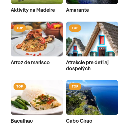
Aktivity na Madeire
Amarante
zábava:
TOP
TOP
Živá kapela/-Music: Niekoľkokrát týždenne
Arroz de marisco
Atrakcie pre deti aj
Pre deti: Pre rodiny
dospelých
Detský bazén: vonkajšie, sladká voda, lehátka,
slnečníky
TOP
TOP
BABIES
Opatrovateľka: za príplatok
Bacalhau
Cabo Girao
detská stolička