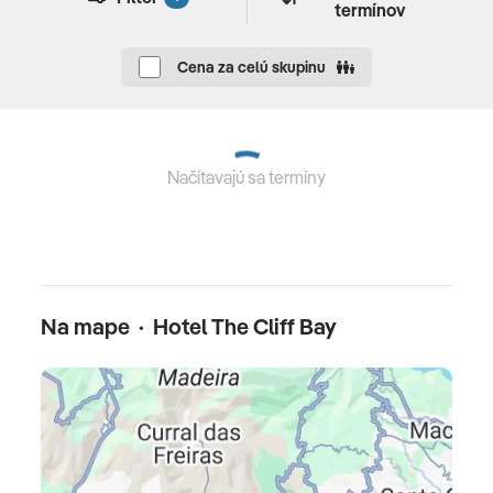
termínov
Pranie: za príplatok
batožinový servis
Cena za celú skupinu
Spôsoby platby: TUI Card/VISA, MasterCard,
American Express, Diners
Domáce zvieratá nie sú povolené
Načítavajú sa termíny
Parkovanie: parkovanie (v závislosti od
dostupnosti), nestrážené: zadarmo
Obchodné centrum: 09: 00-21: 00 denne, bez
poplatku
Na mape · Hotel The Cliff Bay
Konferenčné miestnosti: Konferenčné miestnosti:
3, klimatizované zasadacie miestnosti, denné
svetlo, konferenčné vybavenie: za príplatok,
prestávky na kávu: za príplatok
Budova Počet: 1, Podlahy: 9, izieb: 202