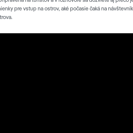
ienky pre vstup na ostrov, aké počasie čaká na návštevní
trova.