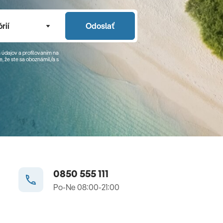
rií
Odoslať
 údajov a profilovaním na
, že ste sa
oboznámil/a
s
0850 555 111
Po-Ne 08:00-21:00