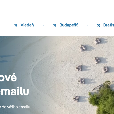
Viedeň
Budapešť
Brati
ové
emailu
o do vášho emailu.