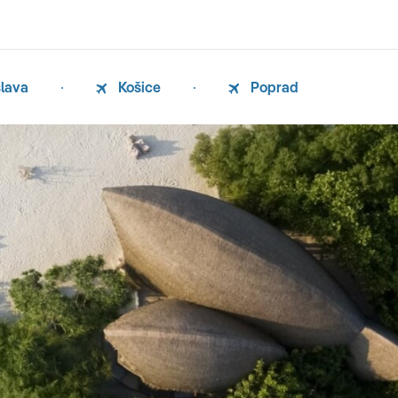
slava
Košice
Poprad