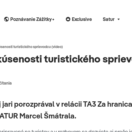
Poznávanie Zážitky+
Exclusive
Satur
úsenosti turistického sprievodcu (video)
kúsenosti turistického sprie
čítania
 jari porozprával v relácii TA3 Za hrani
ATUR Marcel Šmátrala.
pripravená na turistov a v rozhovore sa dozviete aj prečo