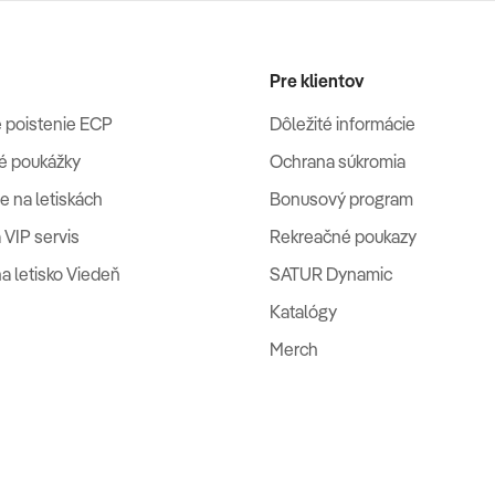
Pre klientov
 poistenie ECP
Dôležité informácie
é poukážky
Ochrana súkromia
e na letiskách
Bonusový program
 VIP servis
Rekreačné poukazy
na letisko Viedeň
SATUR Dynamic
Katalógy
Merch