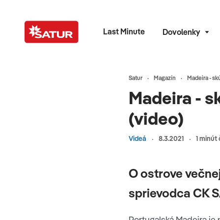
Last Minute
Dovolenky
Satur
Magazín
Madeira - sk
Madeira - s
(video)
Videá
8.3.2021
1 minút 
O ostrove večnej
sprievodca CK S
Portugalská Madeira je 