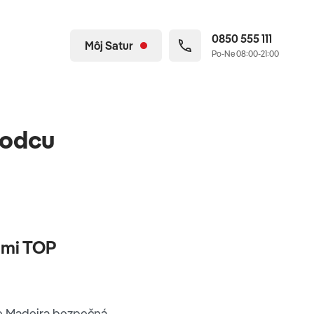
0850 555 111
Môj Satur
Po-Ne 08:00-21:00
vodcu
cami TOP
 je Madeira bezpečná