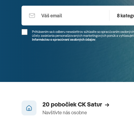
8 kategó
Prihlásením sa k odberu newslettrov súhlasíte so spracúvaním osobných
účely zasielania personalizovaných marketingových ponúk a vyhlasujete
Informáciou o spracúvaní osobných údajov
.
20 pobočiek CK Satur
Navštívte nás osobne