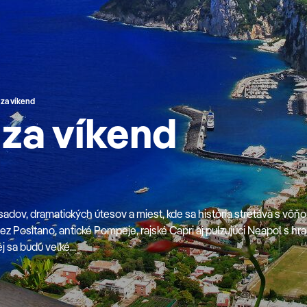
 za víkend
 za víkend
 sadov, dramatických útesov a miest, kde sa história stretáva s vôň
 Positano, antické Pompeje, rajské Capri aj pulzujúci Neapol s hra
 sa budú veľké...