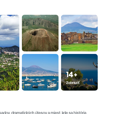
 Tyrhénskeho mora – na
Capri
, ktoré sa právom
obdobiam typickým pre stredomorské leto. Práve s
e a miestna čokoládovo-mandľová torta caprese, pri
 keď kuchár vynechal pšeničnú
glioni
a
Vily Jovis
(bývalá rezidencia cisára Tibéria -
et loďou do morskej jaskyne
Grotta
ako prírodná atrakcia, ale aj ako ozdobný vodný priestor
z ktorej dna boli vyzdvihnuté sochy Neptúna a
černým
Sorrentom
, ktoré si pamätá mnohé zvučné mená,
14+
a Loren, a kde 15. septembra 1902 prvý raz zaznela
a jedným zo symbolov mesta.
Zobraziť
 sadov, dramatických útesov a miest, kde sa história