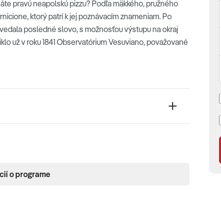
oznáte pravú neapolskú pizzu? Podľa mäkkého, pružného
icione, ktorý patrí k jej poznávacím znameniam. Po
ovedala posledné slovo, s možnosťou výstupu na okraj
niklo už v roku 1841 Observatórium Vesuviano, považované
cií o programe
 kedysi odolávalo pirátom a dnes láka cestovateľov z
si našli cestu aj na filmové plátno – Netflix ich priamo
i Sun. Dostaneme sa sem nádhernou panoramatickou