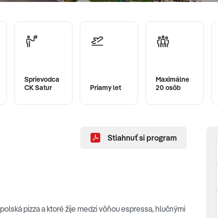
Sprievodca
Maximálne
CK Satur
Priamy let
20 osôb
Stiahnuť si program
eapolská pizza a ktoré žije medzi vôňou espressa, hlučnými