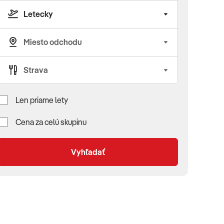
Len priame lety
Cena za celú skupinu
Vyhľadať