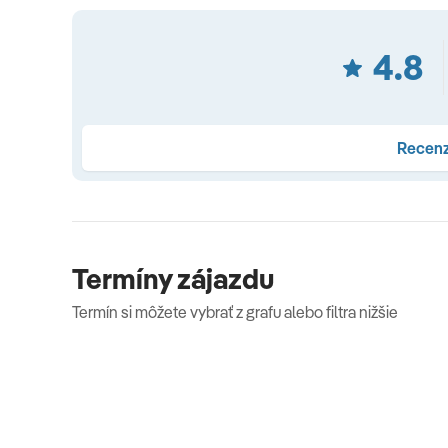
3 x ubytovanie s raňajkami v hoteli 3*. Miestneho sprie
Sprievodcu CK SATUR.
4.8
Celková cena nezahŕňa
Recenz
Doplatok za jednolôžkovú izbu. Vstupy. Pobytovú taxu. 
Doprava
Lietadlo a počas pobytu mikrobus resp. autobus.
Termíny zájazdu
Termín si môžete vybrať z grafu alebo filtra nižšie
Poznámka
Zmena programu, letových časov a odletových miest v