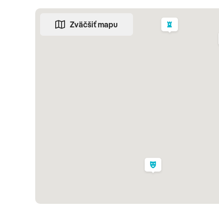
cestou cez
Positano
s neopakovateľnými výhľadmi na Sa
do
Pompejí
, antického mesta, ktoré po erupcii Vezuvu 
Zväčšiť mapu
dvoch fázach – najprv na mesto celé hodiny padal dážď
rozpáleného plynu a sopečného materiálu, ktorý Pompej
Amalfi
Positano
Pompeje
3. deň