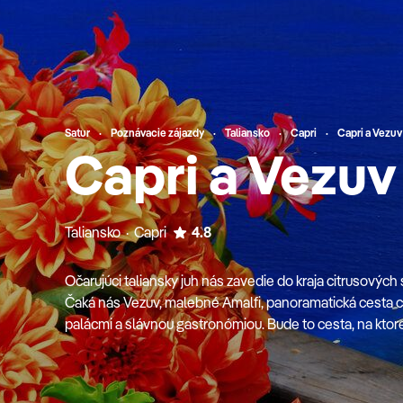
Satur
Poznávacie zájazdy
Taliansko
Capri
Capri a Vezuv
Capri a Vezuv
Taliansko · Capri
4.8
Očarujúci taliansky juh nás zavedie do kraja citrusových
Čaká nás Vezuv, malebné Amalfi, panoramatická cesta cez
palácmi a slávnou gastronómiou. Bude to cesta, na ktorej