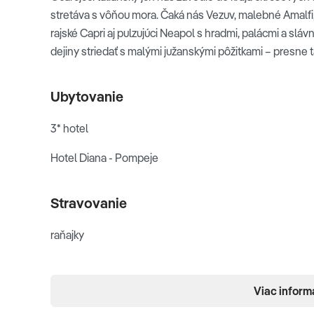
stretáva s vôňou mora. Čaká nás Vezuv, malebné Amalfi
rajské Capri aj pulzujúci Neapol s hradmi, palácmi a slá
4. deň
dejiny striedať s malými južanskými pôžitkami – presne ta
NEAPOL - VIEDEŇ - BRATISLAVA
Ubytovanie
Po raňajkách sa presunieme do
Neapola
, tretieho naj
jeho centra. Spoznáme Castel Nuovo, Kráľovský palác, Pia
3* hotel
Umberto I., radnicu aj Piazza Municipio. Pri Castel Nuov
Hotel Diana - Pompeje
storočí pôsobili aj Petrarca a Boccaccio. A Galleria Umbe
mesta; jej krížový pôdorys inšpirovala slávna milánska g
letisko v Neapole, odkiaľ odletíme späť do Viedne.
Stravovanie
raňajky
Neapol
Celková cena zahŕňa
Viac inform
Leteckú dopravu z Bratislavy vrátane letiskových a serv