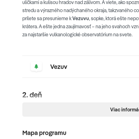
uličkami a kulisou hradov nad zálivom. A viete, ako sp
stredu a výrazného nadýchaného okraja, takzvaného corn
prílete sa presunieme k
Vezuvu
, sopke, ktorá ešte nep
krátera. A ešte jedna zaujímavosť – na jeho svahoch vz
za najstaršie vulkanologické observatórium na svete.
Vezuv
2. deň
AMALFI - POMPEJE
Viac informá
Vyberieme sa na preslávené pobrežie do
Amalfi
, ktoré
celého sveta. Niet divu, že scenérie Amalfského pobrežia 
Mapa programu
využil ako kulisu romantického filmu Under the Amalf