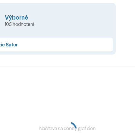
vodcu v Pompejách. Prepravu trajektom na ostrov Capri.
Výborné
105 hodnotení
ie Satur
Cestovné poistenie.
yhradená.
Načítava sa denný graf cien