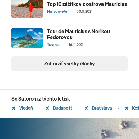
Top 10 zážitkov z ostrova Maurícius
Naj vo svete
30.11.2021
Tour de Maurícius s Norikou
Fedorovou
Tour de
16.11.2021
Zobraziť všetky články
So Saturom z týchto letísk
Viedeň
Budapešť
Bratislava
Koš