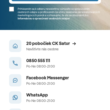
Prihlásením sa k odberu newslettrov súhlasíte so spracúvaním
osobných údajov a profilovaním na účely zasielania personalizovaných
marketingových ponúk a vyhlasujete, že ste sa
oboznámil/a
s
Informáciou o spracúvaní osobných údajov
.
20 pobočiek CK Satur
Navštívte nás osobne
0850 555 111
Po-Ne 08:00-21:00
Facebook Messenger
Po-Ne 08:00-21:00
WhatsApp
Po-Ne 08:00-21:00