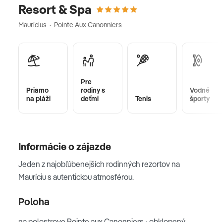
Resort & Spa
Maurícius · Pointe Aux Canonniers
Pre
Priamo
rodiny s
Vodné
na pláži
deťmi
Tenis
športy
Informácie o zájazde
Jeden z najobľúbenejších rodinných rezortov na
Mauríciu s autentickou atmosférou.
Poloha
na polostrove Pointe aux Canonniers • obklopený