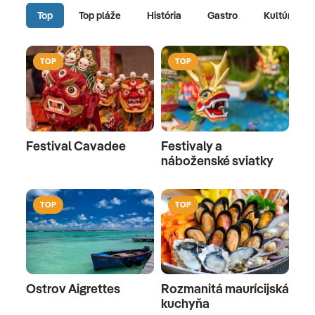
Top
Top pláže
História
Gastro
Kultúra
TOP
TOP
Festival Cavadee
Festivaly a
náboženské sviatky
TOP
TOP
Ostrov Aigrettes
Rozmanitá maurícijská
kuchyňa