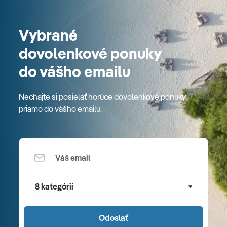
Vybrané
dovolenkové ponuky
do vášho emailu
Nechajte si posielať horúce dovolenkové ponuky
priamo do vášho emailu.
8 kategórií
Odoslať