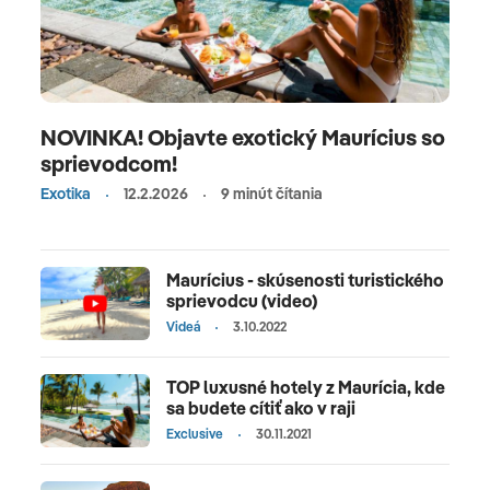
NOVINKA! Objavte exotický Maurícius so
sprievodcom!
Exotika
12.2.2026
9 minút čítania
Maurícius - skúsenosti turistického
sprievodcu (video)
Videá
3.10.2022
TOP luxusné hotely z Maurícia, kde
sa budete cítiť ako v raji
Exclusive
30.11.2021