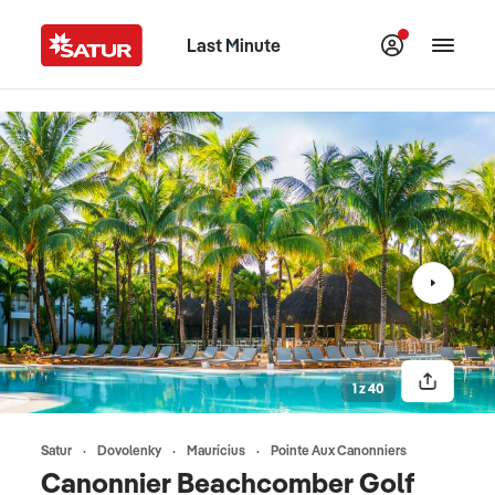
Last Minute
1 z 40
Satur
Dovolenky
Maurícius
Pointe Aux Canonniers
Canonnier Beachcomber Golf