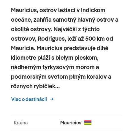
Maurícius, ostrov ležiaci v Indickom
oceáne, zahŕňa samotný hlavný ostrov a
okolité ostrovy. Najväčší z týchto
ostrovov, Rodrigues, leží až 500 km od
Maurícia. Maurícius predstavuje dlhé
kilometre pláží s bielym pieskom,
nádherným tyrkysovým morom a
podmorským svetom plným koralov a
rôznych rybičiek…
Viac o destinácii
Krajina
Maurícius