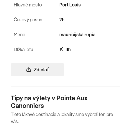
Hlavné mesto
Port Louis
Časový posun
2h
Mena
maurícijská rupia
Dĺžka letu
11h
Zdielať
Tipy na výlety v Pointe Aux
Canonniers
Tieto lákavé destinacie a lokality sme vybrali len pre
vás.