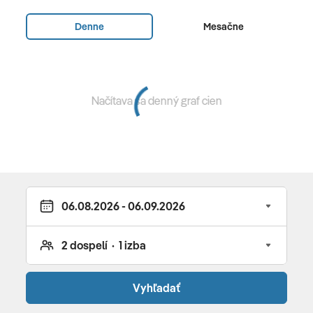
bufet , show cooking , detský bufet •
Le Navigator
-
medzinárodná kuchyňa, morské špeciality , s terasou,
Denne
Mesačne
na pláži •
La Serenata
- talianska kuchyňa , s terasou,
pri bazéne
Vybavenie a služby hotela
Načítava sa denný graf cien
rezort vybudovaný na ruinách starej pevnosti z
koloniálnych čias • veľká tropická záhrada • 2 až 3-
podlažné pavilóny • 3 reštaurácie • 2 bary • veľká lobby •
butiky • kaderník • požičovňa áut • 2 bazény • wellness
centrum (masáže za poplatok) • Wi-Fi zdarma • golf za
poplatok • 3 tenisové kurty • jóga • fitness centrum •
cyklistika • večer živá hudba • pravidelne rôzne show •
možnosť využívať všetky zariadenia sesterského hotela
Mauricia
Vyhľadať
Pre deti