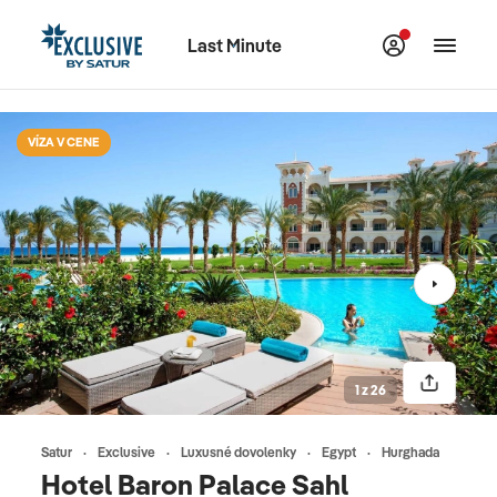
Last Minute
VÍZA V CENE
1 z 26
Satur
Exclusive
Luxusné dovolenky
Egypt
Hurghada
Hotel Baron Palace Sahl