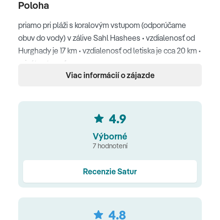
Poloha
priamo pri pláži s koralovým vstupom (odporúčame
obuv do vody) v zálive Sahl Hashees • vzdialenosť od
Hurghady je 17 km • vzdialenosť od letiska je cca 20 km •
privátny transfer
Viac informácií o zájazde
Ubytovanie
balkón alebo terasa • klimatizácia • Wi-Fi zdarma • trezor
4.9
(zdarma) • sedací kút • servis na prípravu kávy a čaju •
mini bar (nealko a voda) • LCD TV SAT • DVD prehrávač •
Výborné
kúpeľňa so sprchou • WC • sušič vlasov
7 hodnotení
Typy izieb
Recenzie Satur
Superior izba Classic
(45 m2, dve pevné lôžka s
možnosťou dvoch prísteliek, výhľad záhrada) •
Superior izba, výhľad more
(45m2, dve pevné lôžka s
4.8
možnosťou dvoch prísteliek) •
Rodinná izba
(52 m2,