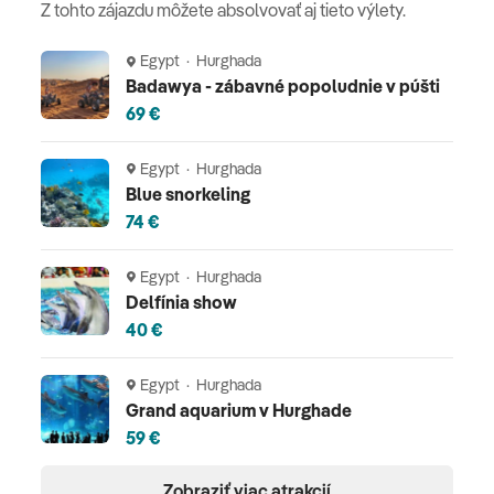
Z tohto zájazdu môžete absolvovať aj tieto výlety.
Egypt · Hurghada
Badawya - zábavné popoludnie v púšti
69 €
Egypt · Hurghada
Blue snorkeling
74 €
Egypt · Hurghada
Delfínia show
40 €
Egypt · Hurghada
Grand aquarium v Hurghade
59 €
Zobraziť viac atrakcií