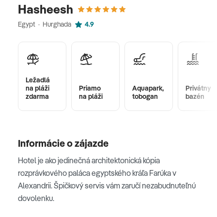
Hasheesh
Egypt · Hurghada
4.9
Ležadlá
na pláži
Priamo
Aquapark,
Privátny
zdarma
na pláži
tobogan
bazén
Informácie o zájazde
Hotel je ako jedinečná architektonická kópia
rozprávkového paláca egyptského kráľa Farúka v
Alexandrii. Špičkový servis vám zaručí nezabudnuteľnú
dovolenku.