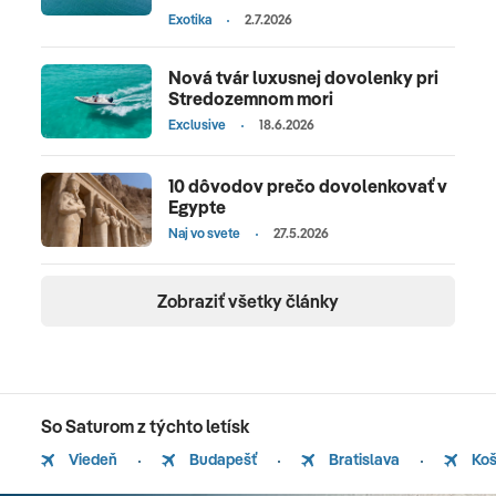
Exotika
2.7.2026
Nová tvár luxusnej dovolenky pri
Stredozemnom mori
Exclusive
18.6.2026
10 dôvodov prečo dovolenkovať v
Egypte
Naj vo svete
27.5.2026
Zobraziť všetky články
So Saturom z týchto letísk
Viedeň
Budapešť
Bratislava
Koš