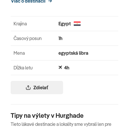
Viac o destinácii
Krajina
Egypt
Časový posun
1h
Mena
egyptská libra
Dĺžka letu
4h
Zdielať
Tipy na výlety v Hurghade
Tieto lákavé destinacie a lokality sme vybrali len pre