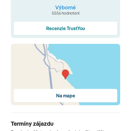
dve pevné lôžka s oddelenou časťou pre dve prístelky)
Výborné
5556 hodnotení
•
Swim Up Suita
( 52m2, dve pevné lôžka, adults only,
terasa so vstupom do bazéna) •
Baron Club izba,
Recenzie TrustYou
výhľad more
(45m2, dve pevné lôžka, adults only,
výhľad na more)
Stravovanie
all inclusive
All Inclusive
raňajky (06:30 – 10:30 h) • neskoré raňajky (10:30 –
Na mape
12:00 h) • obedy (12:30 – 15:00 h) • večere (18:30 –
22:00 h) • à la carte obed v reštaurácii pri bazéne (12:00
– 17:00 h) • zmrzlina 12:00 – 17:00 h • čerstvé ovocie •
občerstvenie • káva • čaj • koláčiky (16:00 – 18:00 h) •
Termíny zájazdu
polnočné občerstvenie (23:30 – 00:30 h) • 1x za týždeň