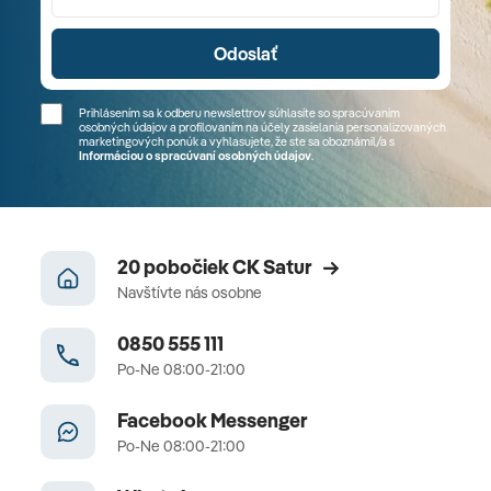
Odoslať
Prihlásením sa k odberu newslettrov súhlasíte so spracúvaním
osobných údajov a profilovaním na účely zasielania personalizovaných
marketingových ponúk a vyhlasujete, že ste sa
oboznámil/a
s
Informáciou o spracúvaní osobných údajov
.
20 pobočiek CK Satur
Navštívte nás osobne
0850 555 111
Po-Ne 08:00-21:00
Facebook Messenger
Po-Ne 08:00-21:00