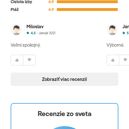
Čistota izby
4.9
Pláž
4.9
Miloslav
Ja
4.5
Január 2021
5
Veľmi spokojný.
Výborné.
Zobraziť viac recenzií
Recenzie zo sveta