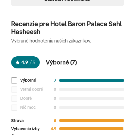
Recenzie pre Hotel Baron Palace Sahl
Hasheesh
Vybrané hodnotenia našich zákazníkov.
Výborné (
7
)
4.9
/
5
Výborné
7
Veľmi dobré
0
Dobré
0
Nič moc
0
Strava
5
Vybavenie izby
4.9