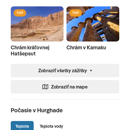
TOP
TOP
Chrám kráľovnej
Chrám v Karnaku
Hatšepsut
Zobraziť všetky zážitky
Zobraziť na mape
Počasie v Hurghade
Teplota
Teplota vody