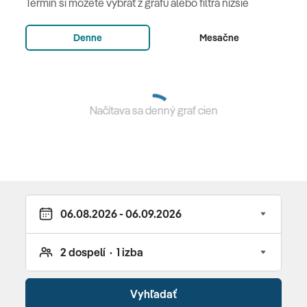
Termín si môžete vybrať z grafu alebo filtra nižšie
gala večera so živou hudbou • miestne alkoholické a
nealkoholické nápoje a vybrané zahraničné alkoholické
Denne
Mesačne
nápoje • za poplatok: à la carte reštaurácie (19:00 –
23:00 h), (väčšina 1x za pobyt zdarma, rezervácia nutná
vopred) • fľaškové a vybrané importované alkoholické
nápoje
Načítava sa denný graf cien
Vybavenie a služby hotela
615 izieb • vstupná hala s 24 hodinovou recepciou • Wi-
Fi (zdarma) • hlavná reštaurácia Red Sea • reštaurácie
talianska, mexická, ázijská • 5 vonkajších bazénov •
infinity bazén • detský bazén • fitnes • bodywork •
plážový volejbal • 3 tenisové kurty • aqua fitnes • Spa
centrum • vírivka • parný kúpeľ • masáže • manikúra ·
pedikúra • kozmetika • herňa • mini disco • vodné a
plážové športy
Vyhľadať