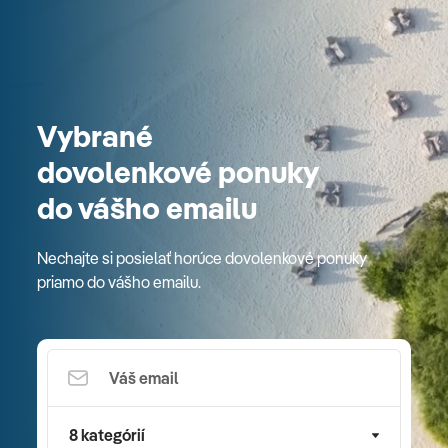
Vybrané
dovolenkové ponuky
do vášho emailu
Nechajte si posielať horúce dovolenkové ponuky
priamo do vášho emailu.
8 kategórií