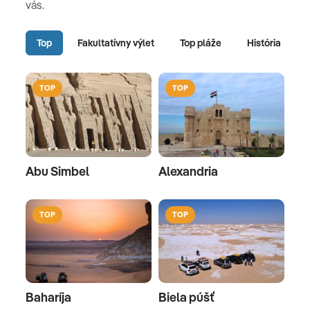
vás.
Top
Fakultatívny výlet
Top pláže
História
TOP
TOP
Abu Simbel
Alexandria
TOP
TOP
Baharíja
Biela púšť