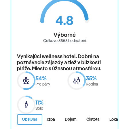
4.8
Výborné
Celkovo 5556 hodnotení
Vynikajúci wellness hotel. Dobré na
poznávacie zájazdy a tiež v blízkosti
pláže. Miesto s úžasnou atmosférou.
54%
35%
Pre páry
Rodina
11%
Solo
Obsluha
Izba
Dojem
Čistota
Lokalita