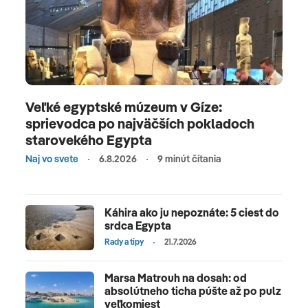
Veľké egyptské múzeum v Gíze:
sprievodca po najväčších pokladoch
starovekého Egypta
Naj vo svete
6.8.2026
9 minút čítania
Káhira ako ju nepoznáte: 5 ciest do
srdca Egypta
Rady a tipy
21.7.2026
Marsa Matrouh na dosah: od
absolútneho ticha púšte až po pulz
veľkomiest