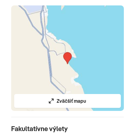
prílete)
Oficiálne hodnotenie
*****
Zväčšiť mapu
Fakultatívne výlety