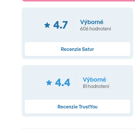
All Inclusive • možnosť doplatku za Ultra All Inclusive
4.7
Výborné
606 hodnotení
Ultra All Inclusive
Ultra All Inclusive program je možné využívať v Ala
Recenzie Satur
BRUNCH MENU (10:00-13:00h)
- hlavné menu inšpiro
smoothies, sladké pečivo •
BEACH BAR MENU (11:30-17
burgery, šaláty + čerstvé ovocie
• RESTAURANT DINNER
4.4
Výborné
trojchodová večera s nádychom stredomorskej kuchyne 
81 hodnotení
neobmedzené víno, pivo, nealkoholické nápoje, prémiové k
mocktails...)
• ZMRZLINA
• DETSKÉ MENU
Recenzie TrustYou
All Inclusive
raňajky (7:30 – 10:00 h), obedy (13:00 – 15:00 h) a veče