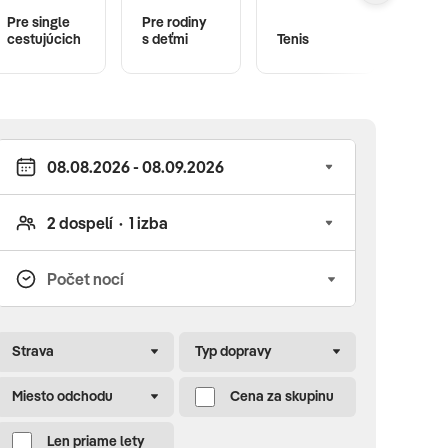
Pre single
Pre rodiny
Wi-Fi
cestujúcich
s deťmi
Tenis
zdar
Strava
Typ dopravy
Miesto odchodu
Cena za skupinu
Len priame lety