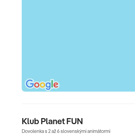
Komplexné cestovné poistenie
- viac informáií v CK.
K
limatická taxa
– platí sa na mieste v ubytovacom zari
závisí od kategórie ubytovania, pričom sa od 1.1.2025 p
má taxu 15 EUR/izba/deň).
Oficiálne hodnotenie
****
Klub Planet FUN
Dovolenka s 2 až 6 slovenskými animátormi