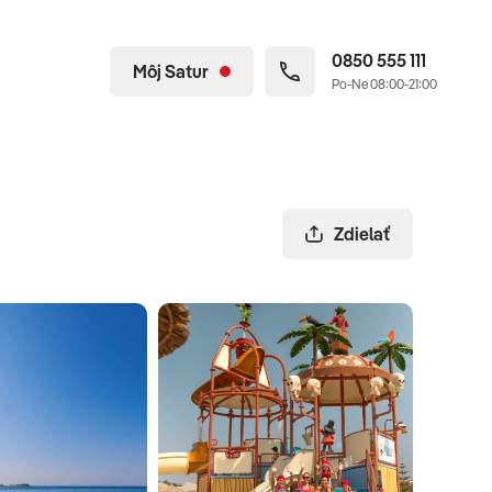
0850 555 111
Môj Satur
Po-Ne 08:00-21:00
Zdielať