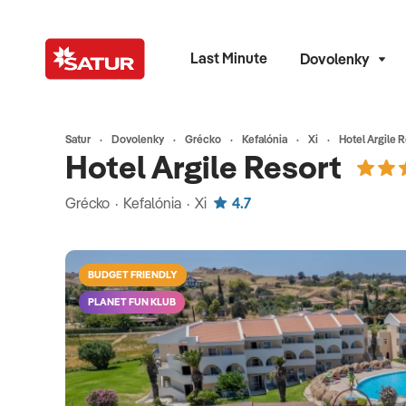
Last Minute
Dovolenky
Satur
Dovolenky
Grécko
Kefalónia
Xi
Hotel Argile 
Hotel Argile Resort
Grécko · Kefalónia · Xi
4.7
BUDGET FRIENDLY
PLANET FUN KLUB