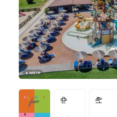
NÁŠ TIP
6