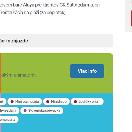
lážovom bare Alaya pre klientov CK Satur zdarma, pri
reštaurácia na pláži (za poplatok)
ácií o zájazde
T TV • Wi-Fi zdarma • telefón • trezor • chladnička •
Viac info
nskými animátormi
ormou rozkladacieho lôžka, výhľad do záhrady/na bazén
 pre 2-4 osoby, 1 miestnosť, prístelka je formou
o bočný výhľad na more)
et
Mini olympiáda
Minidisco
Lodičky prianí
 hviezdami
Slovenská speváčka
ome párty