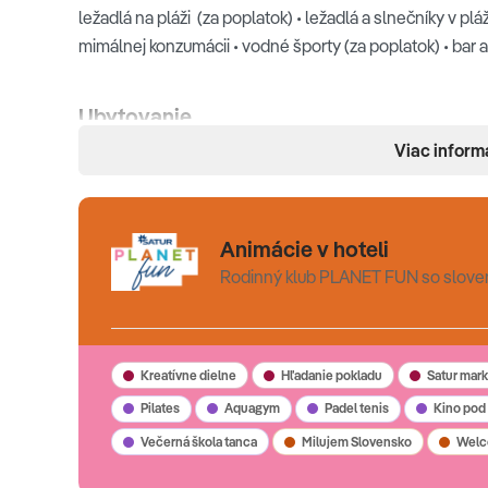
ležadlá na pláži (za poplatok) • ležadlá a slnečníky v p
mimálnej konzumácii • vodné športy (za poplatok) • bar a 
Ubytovanie
Viac inform
klimatizácia • kúpeľňa so sprchou a WC • sušič vlasov • SA
kávový a čajový set • balkón alebo terasa
Animácie v hoteli
Typy ubytovania
Rodinný klub PLANET FUN so slove
Štandardná izba
(22 m2, pre 2-3 osoby, prístelka je f
alebo bočný výhľad na more) •
Rodinná izba
(24-28 m2,
rozkladacieho lôžka, výhľad do záhrady/na bazén aleb
Kreatívne dielne
Hľadanie pokladu
Satur mark
Pilates
Aquagym
Padel tenis
Kino pod
Večerná škola tanca
Milujem Slovensko
Welc
Stravovanie