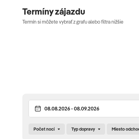
raňajky (10:00 – 11:00 h) • detský bufet • snacky počas d
Termíny zájazdu
miestne a niektoré medzinárodné alkoholické a nealkoh
Termín si môžete vybrať z grafu alebo filtra nižšie
Vybavenie a služby hotela
197 izieb • vstupná hala s recepciou • Wi-Fi v rámci hotel
bazéne • Asana Lounge pri bazéne • 180° Jazz Bar (lobby ba
tematické večerné predstavenia • animácie • práčovňa (
BAZÉNY
vonkajší bazén • detský bazén • AQUA SPLASH WATER 
ŠPORT & ZÁBAVA
detské ihrisko • miniklub • vonkajšie fitnes centrum • vole
k športom (za poplatok)
Počet nocí
Typ dopravy
Miesto odcho