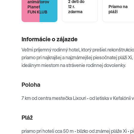
2 deti do
animátorov
12 r.
Priamo na
Planet
zdarma
pláži
FUN KLUB
Informácie o zájazde
Veľmi príjemný rodinný hotel, ktorý prešiel rekonštrukc
priamo pri najkrajšej a najznámejšej piesočnatej pláži Xi,
ideálnym miestom na strávenie rodinnej dovolenky.
Poloha
7 km od centra mestečka Lixouri • od letiska v Kefalónii
Pláž
priamo pri hoteli cca 50 m • blízko od známej pláže Xi • 