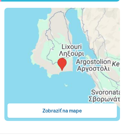
ya Beach Bare.
vané stredomorskou kuchyňou + čerstvé ovocie,
:30h)
- výber z dvoch snackov alebo beach menu: tacos,
 MENU (17:30-22:00h, nutná rezervácia vopred)
-
– predjedlo, hlavné jedlo, dezert
• NÁPOJE
-
oktejly (Margarita, Daiquiris, Aperol, Mojito,
Zobraziť na mape
re (19:00 – 21:30 h) formou bufetových stolov • neskoré