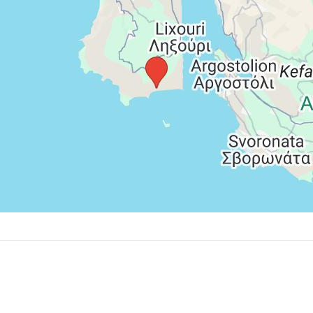
adení, zväčša prvý alebo posledný deň pobytu. Jej výška
ohybuje vo výške 2,00-15,00 EUR/izba/ deň (napr. 5* hotel