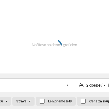
ňa • káva, čaj, koláče a zmrzlina vo vyhradených časoch •
olické nápoje
a zdarma • hlavná reštaurácia Argile • snack bar pri
r) • Xi Press Juices Bar (pri ihriskách) • 2x v týždni
Načítava sa denný graf cien
za poplatok) • butikový obchodík • minimarket
PARK s tromi typmi tobogánov
jbal • stolný tenis • šach • paddle tenis • joga • vybavenie
du
Strava
Len priame lety
Cena za sku