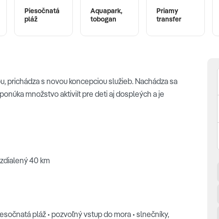
Piesočnatá
Aquapark,
Priamy
pláž
tobogan
transfer
iou, prichádza s novou koncepciou služieb. Nachádza sa
 ponúka množstvo aktiviít pre deti aj dospleých a je
 vzdialený 40 km
piesočnatá pláž • pozvoľný vstup do mora • slnečníky,