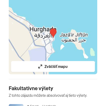
súvisiace s vykonaním leteckej dopravy a transfery)
Celková cena nezahŕňa
komplexné cestovné poistenie – viac informácií v CK
Oficiálne hodnotenie
****
Zväčšiť mapu
Fakultatívne výlety
Z tohto zájazdu môžete absolvovať aj tieto výlety.