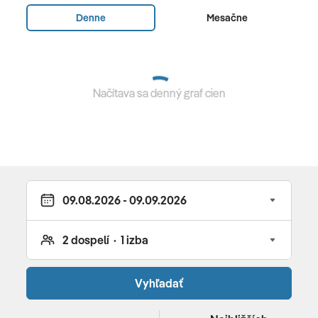
poplatok) • internetová kaviareň • 5 barov • hlavná
Denne
Mesačne
reštaurácia • à la carte reštaurácia (talianska) •
olympijský bazén • detský bazén • slnečníky, ležadlá a
osušky • tenisové kurty (osvetlenie za oplatok) • 4
squashové kurty • fitnes • stolný tenis • plážový volejbal
Načítava sa denný graf cien
• boccia • šípky • biliard • animácie • diskotéka • kanoe •
potápanie • šnorchlovanie • windsurfing • masáže •
sauna • parný kúpeľ • jacuzzi • obchody • bowling •
potápačské centrum • herňa
Pre deti
detský bazén • mini disco • detský klub • detská stolička
• detská postieľka • detské menu • animačné programy •
6 x týždenne animačné programy • diskotéka za
poplatok • detské ihrisko •detský domček • miestnosť
Vyhľadať
na hranie v hlavnej budove • všetko pod dozorom
počas dňa