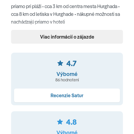
priamo pri pláži • cca 3 km od centra mesta Hurghada •
cca 8 km od letiska v Hurghade • nákupné možnosti sa
nachádzajú priamo v hoteli
Pláž
Viac informácií o zájazde
priamo pri piesočnatej pláži • slnečníky, ležadlá a
osušky zdarma • potápanie a vodné športy (za
4.7
poplatok) • reštaurácia a bar na pláži • plážový
volejbalový kurt • plážový futbalový kurt
Výborné
86 hodnotení
Ubytovanie
Recenzie Satur
526 izieb • kúpeľňa s WC • sušič vlasov • telefón • SAT
TV • Wi-Fi (za poplatok) • minibar (denne dopĺňaný
vodou a nealko nápojmi) • individuálna klimatizácia •
4.8
trezor (zdarma) • balkón alebo terasa • set na prípravu
kávy a čaju
Výborné