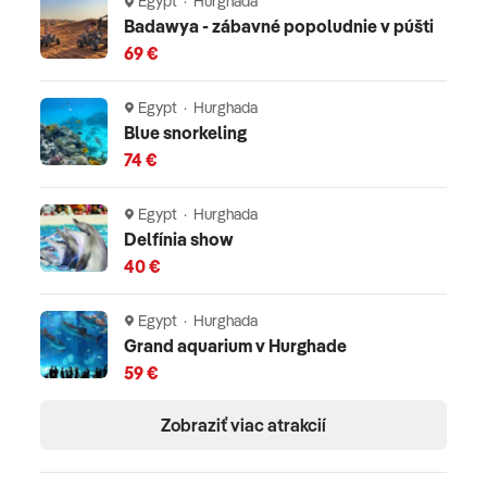
Egypt · Hurghada
Badawya - zábavné popoludnie v púšti
69 €
Egypt · Hurghada
Blue snorkeling
74 €
Egypt · Hurghada
Delfínia show
40 €
Egypt · Hurghada
Grand aquarium v Hurghade
59 €
Zobraziť viac atrakcií