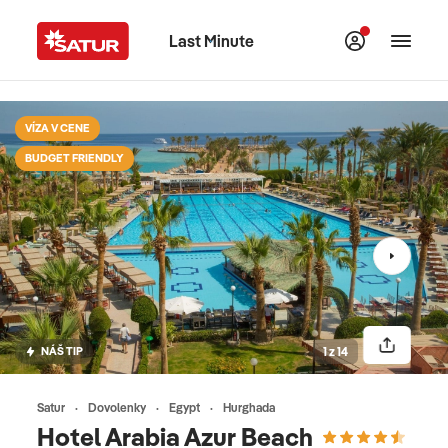
Last Minute
VÍZA V CENE
BUDGET FRIENDLY
NÁŠ TIP
1 z 14
Satur
Dovolenky
Egypt
Hurghada
Hotel Arabia Azur Beach