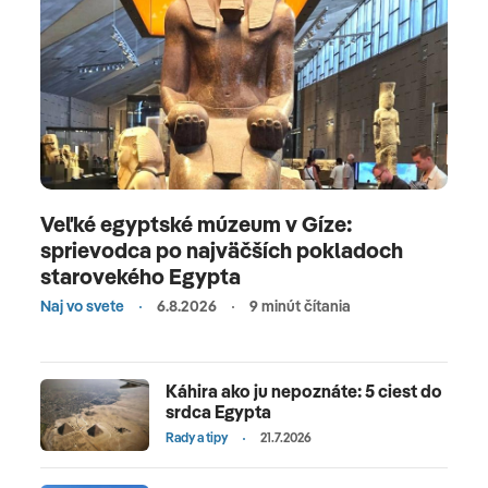
Veľké egyptské múzeum v Gíze:
sprievodca po najväčších pokladoch
starovekého Egypta
Naj vo svete
6.8.2026
9 minút čítania
Káhira ako ju nepoznáte: 5 ciest do
srdca Egypta
Rady a tipy
21.7.2026