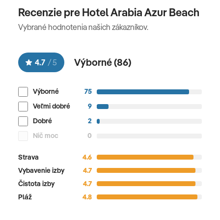
Recenzie pre Hotel Arabia Azur Beach
Vybrané hodnotenia našich zákazníkov.
Výborné (
86
)
4.7
/
5
Výborné
75
Veľmi dobré
9
Dobré
2
Nič moc
0
Strava
4.6
Vybavenie izby
4.7
Čistota izby
4.7
Pláž
4.8