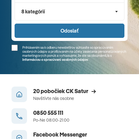
8 kategórií
Odoslať
Prihlásením sa k odberu newslettrov súhlasíte so spracúvaním
osobných údajov a profilovaním na účely zasielania personalizovaných
marketingových ponúk a vyhlasujete, že ste sa
oboznámil/a
s
Informáciou o spracúvaní osobných údajov
.
20 pobočiek CK Satur
Navštívte nás osobne
0850 555 111
Po-Ne 08:00-21:00
Facebook Messenger