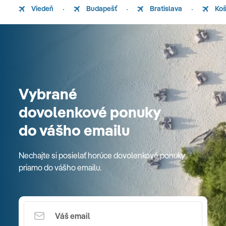
Viedeň
Budapešť
Bratislava
Koš
Vybrané
dovolenkové ponuky
do vášho emailu
Nechajte si posielať horúce dovolenkové ponuky
priamo do vášho emailu.