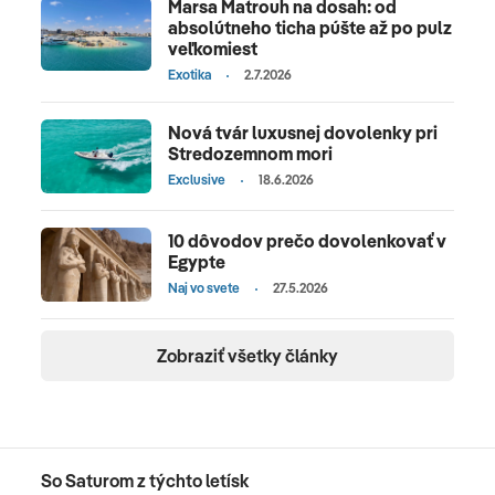
Marsa Matrouh na dosah: od
absolútneho ticha púšte až po pulz
veľkomiest
Exotika
2.7.2026
Nová tvár luxusnej dovolenky pri
Stredozemnom mori
Exclusive
18.6.2026
10 dôvodov prečo dovolenkovať v
Egypte
Naj vo svete
27.5.2026
Zobraziť všetky články
So Saturom z týchto letísk