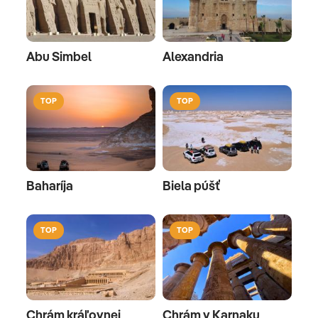
Abu Simbel
Alexandria
TOP
TOP
Baharíja
Biela púšť
TOP
TOP
Chrám kráľovnej
Chrám v Karnaku