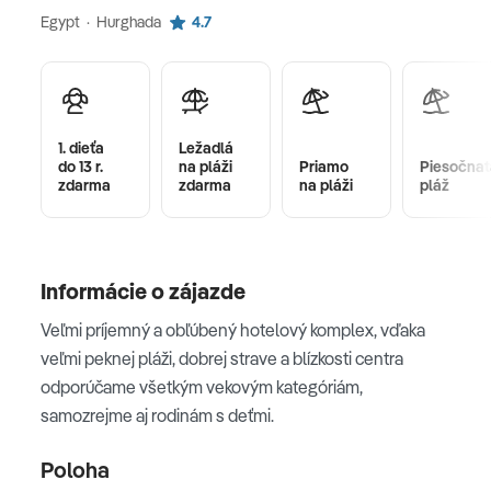
Egypt · Hurghada
4.7
1. dieťa
Ležadlá
do 13 r.
na pláži
Priamo
Piesočnat
zdarma
zdarma
na pláži
pláž
Informácie o zájazde
Veľmi príjemný a obľúbený hotelový komplex, vďaka
veľmi peknej pláži, dobrej strave a blízkosti centra
odporúčame všetkým vekovým kategóriám,
samozrejme aj rodinám s deťmi.
Poloha