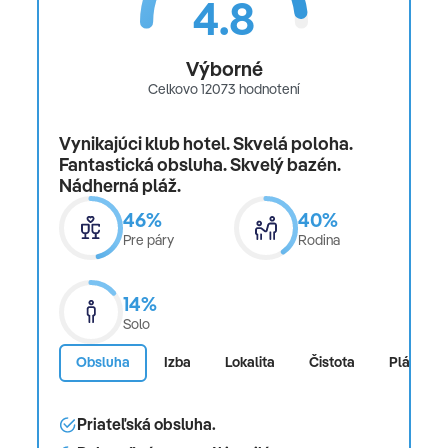
4.8
Výborné
Celkovo 12073 hodnotení
Vynikajúci klub hotel. Skvelá poloha.
Fantastická obsluha. Skvelý bazén.
Nádherná pláž.
46%
40%
Pre páry
Rodina
14%
Solo
Obsluha
Izba
Lokalita
Čistota
Pláž
Priateľská obsluha.