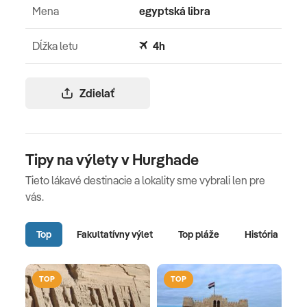
Mena
egyptská libra
Dĺžka letu
4h
Zdielať
Tipy na výlety v Hurghade
Tieto lákavé destinacie a lokality sme vybrali len pre
vás.
Top
Fakultatívny výlet
Top pláže
História
TOP
TOP