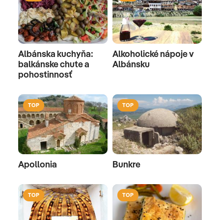
Albánska kuchyňa:
Alkoholické nápoje v
balkánske chute a
Albánsku
pohostinnosť
TOP
TOP
Apollonia
Bunkre
TOP
TOP