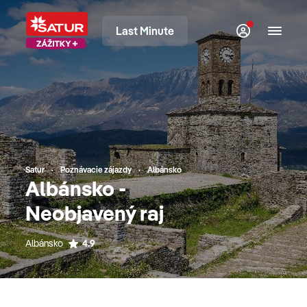
Last Minute
Satur
Poznávacie zájazdy
Albánsko
Albánsko -
Neobjavený raj
Albánsko
4.9