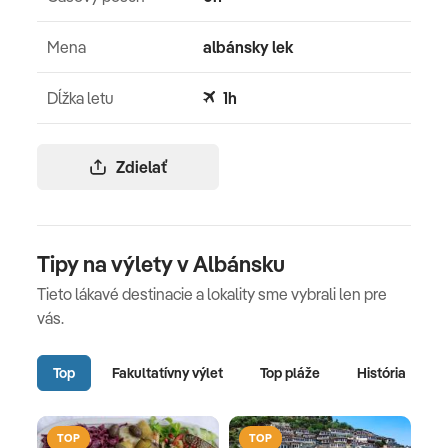
Mena
albánsky lek
Dĺžka letu
1h
Zdielať
Tipy na výlety v Albánsku
Tieto lákavé destinacie a lokality sme vybrali len pre
vás.
Top
Fakultatívny výlet
Top pláže
História
TOP
TOP