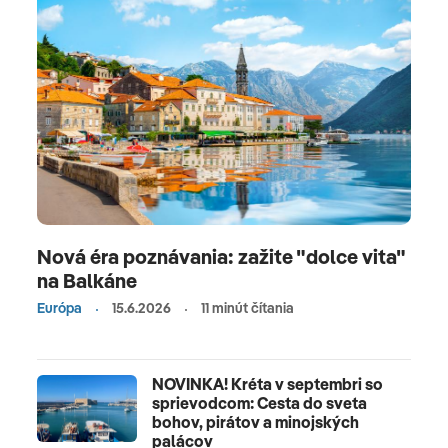
Nová éra poznávania: zažite "dolce vita"
na Balkáne
Európa
15.6.2026
11 minút čítania
NOVINKA! Kréta v septembri so
sprievodcom: Cesta do sveta
bohov, pirátov a minojských
palácov