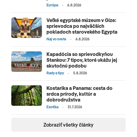
Európa
6.8.2026
Veľké egyptské múzeum v Gíze:
sprievodca po najväčších
pokladoch starovekého Egypta
Naj vo svete
6.8.2026
Kapadócia so sprievodkyňou
Stankou: 7 tipov, ktoré ukážu jej
skutočnú podobu
Rady a tipy
5.8.2026
Kostarika a Panama: cesta do
srdca prírody, kultúr a
dobrodružstva
Exotika
31.7.2026
Zobraziť všetky články