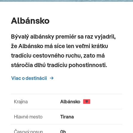
Albánsko
Bývalý albánsky premiér sa raz vyjadril,
že Albánsko má síce len veľmi krátku
tradíciu cestovného ruchu, zato má
stáročia dlhú tradíciu pohostinnosti.
Viac o destinácii
Krajina
Albánsko
Hlavné mesto
Tirana
Časový posun
0h