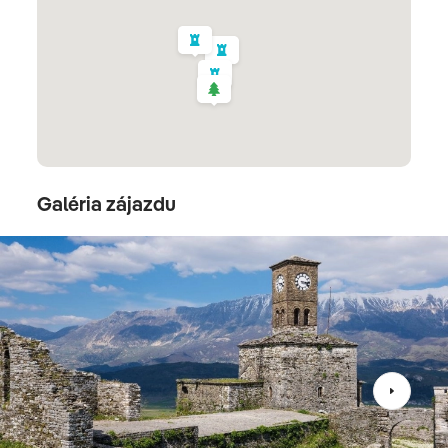
Ohrid
3. deň
OHRID
Galéria zájazdu
Dnešný deň začneme prehliadkou mesta.
Najvýznamnejšími pamiatkami je pevnosť cára Samuila
a chrám sv. Sofie. Absenciu mora si
Ohrid
vynahrádza
Ohridským jazerom, jedným z najväčších balkánskych
jazier. Poprechádzať sa dá popri promenáde Kej Maršal
Tito, fakultatívne plavba loďou po jazere. Prehliadneme
si tiež kláštor
Sv. Nauma
na brehu Ohridského jazera.