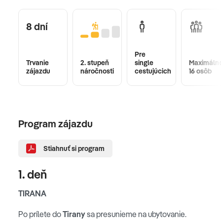
8 dní
Pre
Trvanie
2. stupeň
single
Maximáln
zájazdu
náročnosti
cestujúcich
16 osôb
Program zájazdu
Stiahnuť si program
1. deň
TIRANA
Po prílete do
Tirany
sa presunieme na ubytovanie.