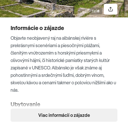
Jazero Ohrid
1 z 18
4. deň
Informácie o zájazde
Objavte neobjavený raj na albánskej riviére s
BERAT
prekrásnymi scenériami a piesočnými plážami,
Po raňajkách sa presunieme do
mesta Berat
. Mesto je
členitým vnútrozemím s horskými priesmykmi a
zapísané na zozname svetového kultúrneho dedičstva
olivovými hájmi, či historické pamiatky starých kultúr
UNESCO vďaka jeho prirovnaniu „mesto tisícich okien“
zapísané v UNESCO. Albánsko je však známe aj
– ide o nezvyčajné okná vsadené do fasád
pohostinnými a srdečnými ľuďmi, dobrým vínom,
červenostrechých domov. Prejdeme si pevnosť, ktorá
skvelou kávou a cenami takmer o polovicu nižšími ako u
sa týči nad mestom, chrámy a mešity ako dôkaz
nás.
vzájomného nažívania kresťanov a moslimov.
Ubytovanie
Viac informácií o zájazde
3*/4* hoteloch.
Berat - pamiatka
UNESCO