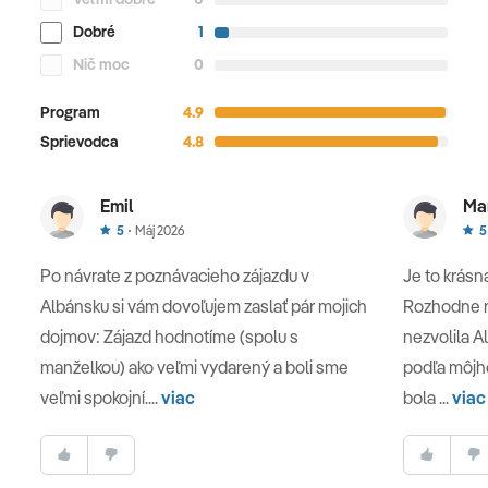
Dobré
1
Nič moc
0
7. deň
Program
4.9
VLORA - DURRES - TIRANA
Sprievodca
4.8
Po prehliadke mesta
Vlora
navštívime jedno z
najstarších miest Albánska
Durres
. Leží na malom
Emil
Ma
polostrove na pobreží Jadranského mora. Prezrieme si
5
Máj 2026
5
rímsky amfiteáter, jeden z najväčších amfiteátrov na
Po návrate z poznávacieho zájazdu v
Je to krásna 
Balkánskom polostrove, či mestské hradby z dôb
Albánsku si vám dovoľujem zaslať pár mojich
Rozhodne n
Byzantskej ríše. Mesto je preslávené svojimi
piesočnými plážami. Návrat do
Tirany
.
dojmov: Zájazd hodnotíme (spolu s
nezvolila A
manželkou) ako veľmi vydarený a boli sme
podľa môjho
veľmi spokojní....
viac
bola ...
viac
Durres