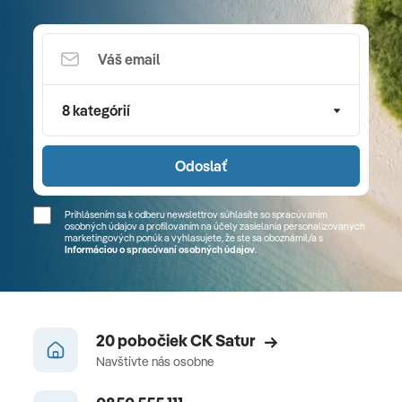
8 kategórií
Odoslať
Prihlásením sa k odberu newslettrov súhlasíte so spracúvaním
osobných údajov a profilovaním na účely zasielania personalizovaných
marketingových ponúk a vyhlasujete, že ste sa
oboznámil/a
s
Informáciou o spracúvaní osobných údajov
.
20 pobočiek CK Satur
Navštívte nás osobne