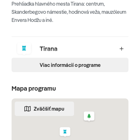
Prehliadka hlavného mesta Tirana: centrum,
Skanderbegovo námestie, hodinová veža, mauzóleum
Envera Hodžu a iné.
Tirana
Viac informácií o programe
2. deň
TIRANA - ELBASAN - MACEDÓNSKO - OHRID
Mapa programu
Po raňajkách pokračujeme v prehliadke
Tirany
. Cestou
sa zastavíme v
meste Elbasan
, ktoré bolo vybudované
Zväčšiť mapu
Osmanmi. Prekročíme hranice Macedónska a
navštívime
mesto Ohrid.
Popoludní nám ostane čas na
individuálny program.