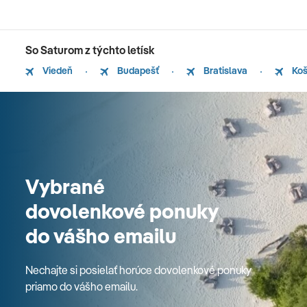
So Saturom z týchto letísk
Viedeň
Budapešť
Bratislava
Koš
Vybrané
dovolenkové ponuky
do vášho emailu
Nechajte si posielať horúce dovolenkové ponuky
priamo do vášho emailu.