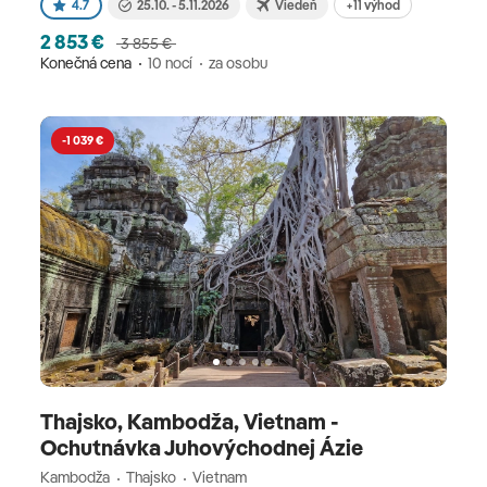
+11 výhod
4.7
25.10. - 5.11.2026
Viedeň
2 853 €
3 855 €
Konečná cena
10 nocí
za osobu
-1 039 €
Thajsko, Kambodža, Vietnam -
Ochutnávka Juhovýchodnej Ázie
Kambodža
Thajsko
Vietnam