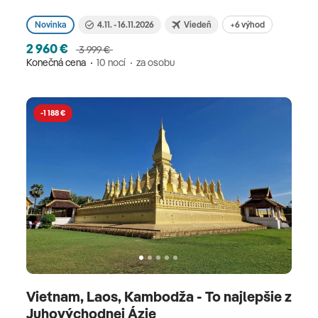
+6 výhod
Novinka
4.11. - 16.11.2026
Viedeň
2 960 €
3 999 €
Konečná cena
10 nocí
za osobu
-1 188 €
Vietnam, Laos, Kambodža - To najlepšie z
Juhovýchodnej Ázie