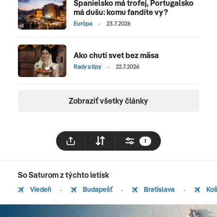
Španielsko má trofej, Portugalsko
má dušu: komu fandíte vy?
Európa
23.7.2026
Ako chutí svet bez mäsa
Rady a tipy
22.7.2026
Zobraziť všetky články
1
So Saturom z týchto letísk
Viedeň
Budapešť
Bratislava
Koš