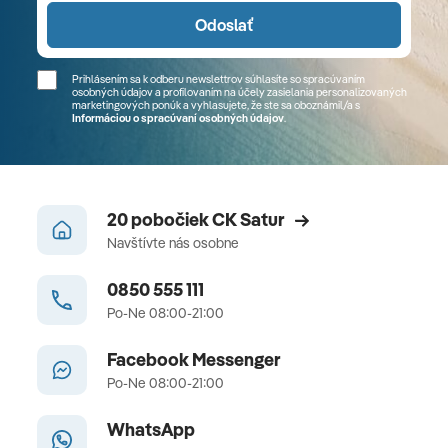
Odoslať
Prihlásením sa k odberu newslettrov súhlasíte so spracúvaním
osobných údajov a profilovaním na účely zasielania personalizovaných
marketingových ponúk a vyhlasujete, že ste sa
oboznámil/a
s
Informáciou o spracúvaní osobných údajov
.
20 pobočiek CK Satur
Navštívte nás osobne
0850 555 111
Po-Ne 08:00-21:00
Facebook Messenger
Po-Ne 08:00-21:00
WhatsApp