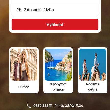
plážach, ale aj prehliadku tých najznámejších
pamiatok. Navyše, naši obľúbení a kvalitní
sprievodcovia vám ukážu Vietnam z úplne iného
pohľadu. Čo všetko zažijete? Vietnam –
Vyhľadať
Kambodža je 11-dňový letecký zájazd, počas
ktorého spoznáte kultúru, históriu a obyvateľov
Vietnamu. Navštívite Chrám literatúry, Hočiminovo
Mauzóleum či Jednostĺpovú pagodu. Plavba po
nádhernej dračej zátoke Ha Long vás uchváti
svojimi vápencovými skalami, ktoré vystupujú
z mora ako osamotené monumenty. Spoznáte
známe miesta ako Múzeum Histórie, Konferenčnú
sálu Thong Nhat a trh Ben Thanh. V hlavnom
meste provincie Tien Giang vás bude čakať výlet
S pobytom
Rodiny s
Európa
pri mori
deťmi
loďou a návšteva ovocných záhrad, kde môžete
ochutnať tropické ovocie. Po rozlúčke s Vietnamom
vás bude čakať presun do Kambodže, kde nazriete
0850 555 111
Po-Ne 08:00-21:00
do tajov Južnej brány Angkoru Thom a uvidíte