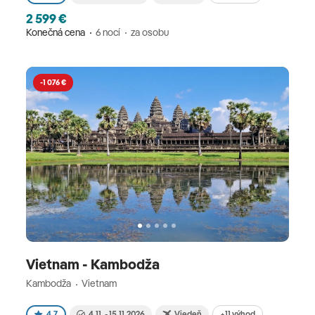
priesmyku Hai Van Pass, ktorý ponúka nádherné
2 599 €
výhľady na mesto Danang a rieku Han. Púť do
Konečná cena
6 nocí
za osobu
svätyne My Son vám ukáže pozostatky strateného
kráľovstva Champa a návšteva Ho Či Minovho
-1 076 €
mesta vám prezradí zaujímavosti o Vietnamskej
ideologickej vojne. V závere spoznávania zažijete
výlet loďkou po rieke Mekong v provincii Vinh Long
Province, počas ktorej si vychutnáte nádherné
scenérie tropickej prírody a ochutnáte čerstvé
kokosové mlieko. Tipy pri návšteve Vietnamu Pri
návšteve Vietnamu by ste mali vedieť nasledovné:
Vo Vietname zabezpečujeme ubytovanie v hoteli
minimálne v kategórii 3* s raňajkami kvôli zaisteniu
dokonalého komfortu počas vašej dovolenky.
Vietnam - Kambodža
Zájazdy v našej ponuke sú realizované s kvalitným
Kambodža
Vietnam
slovenským sprievodcom CK SATUR. Poznávacie
zájazdy do Vietnamu sú realizované v maximálnej
+11 výhod
4.7
4.11. - 15.11.2026
Viedeň