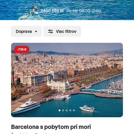
dovolenku s možnosťou kúpania a oddychu na
0850 555 111
Po-Ne 08:00-21:00
pláži Objavujte nové miesta a relaxujte pri mori!
Vyberte si z ponuky poznávacích zájazdov s
kúpaním od CK SATUR a užite si dovolenku, ktorá
Doprava
Viac filtrov
spája dobrodružstvo, kultúru a oddych pri vode.
-735 €
Barcelona s pobytom pri mori