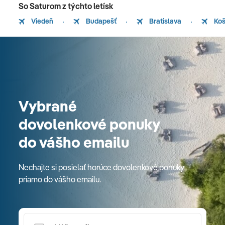
So Saturom z týchto letísk
Viedeň
Budapešť
Bratislava
Koš
Vybrané
dovolenkové ponuky
do vášho emailu
Nechajte si posielať horúce dovolenkové ponuky
priamo do vášho emailu.