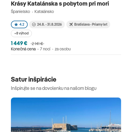
Krásy Katalánska s pobytom pri mori
Španielsko
Katalánsko
4.2
24.8. - 31.8.2026
Bratislava - Priamy let
+8 výhod
1 449 €
2 141 €
Konečná cena
7 nocí
za osobu
Satur inšpirácie
Inšpirujte se na dovolenku na našom blogu