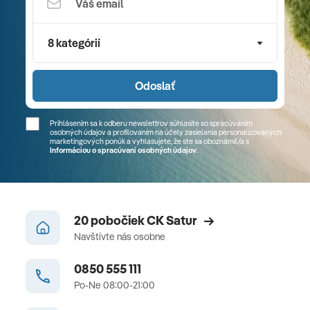
8 kategórií
Odoslať
Prihlásením sa k odberu newslettrov súhlasíte so spracúvaním
osobných údajov a profilovaním na účely zasielania personalizovaných
marketingových ponúk a vyhlasujete, že ste sa
oboznámil/a
s
Informáciou o spracúvaní osobných údajov
.
20 pobočiek CK Satur
Navštívte nás osobne
0850 555 111
Po-Ne 08:00-21:00