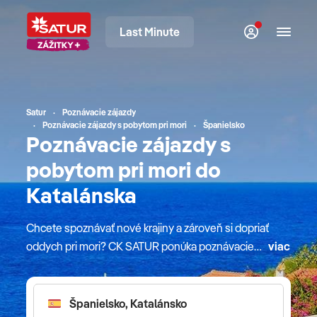
Last Minute
Satur
Poznávacie zájazdy
Poznávacie zájazdy s pobytom pri mori
Španielsko
Poznávacie zájazdy s
pobytom pri mori do
Katalánska
Chcete spoznávať nové krajiny a zároveň si dopriať
oddych pri mori? CK SATUR ponúka poznávacie
viac
zájazdy s pobytom pri mori 2026 už od 1449 €, ktoré
kombinujú kultúru, históriu a relax na pláži. Každý
zájazd je starostlivo naplánovaný, aby ste mohli