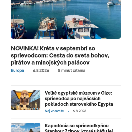
NOVINKA! Kréta v septembri so
sprievodcom: Cesta do sveta bohov,
pirátov a minojských palácov
Európa
6.8.2026
8 minút čítania
Veľké egyptské múzeum v Gíze:
sprievodca po najväčších
pokladoch starovekého Egypta
Naj vo svete
6.8.2026
Kapadócia so sprievodkyňou
Stankou: 7 tipov, ktoré ukážu jej