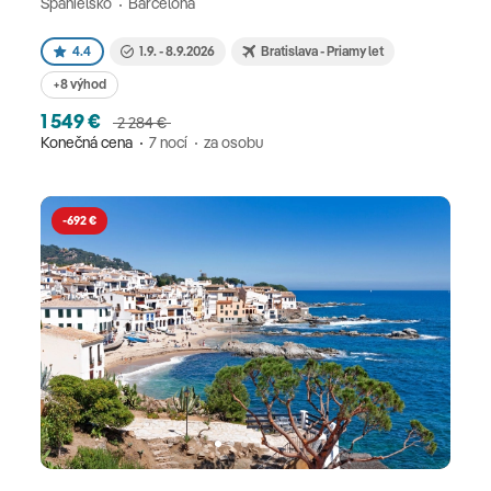
Španielsko
Barcelona
4.4
1.9. - 8.9.2026
Bratislava - Priamy let
+8 výhod
1 549 €
2 284 €
Konečná cena
7 nocí
za osobu
-692 €