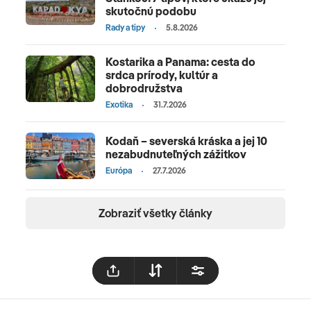
skutočnú podobu
Rady a tipy
5.8.2026
Kostarika a Panama: cesta do
srdca prírody, kultúr a
dobrodružstva
Exotika
31.7.2026
Kodaň – severská kráska a jej 10
nezabudnuteľných zážitkov
Európa
27.7.2026
Zobraziť všetky články