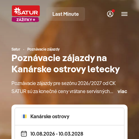
Last Minute
Satur
Poznávacie zájazdy
Poznávacie zájazdy na
Kanárske ostrovy letecky
Poznávacie zájazdy pre sezónu 2026/2027 od CK
SATUR sú za konečné ceny vrátane servisných
viac
poplatkov. Okrem štandardných služieb ako sú
ubytovanie, sprievodca či doprava sú v cene
zarátané aj výhody ako skupinové transfery na
letiská k odletom a príletom, miestne letiskové
transfery, zapísaná batožina od 20 kg a viac, vstupy