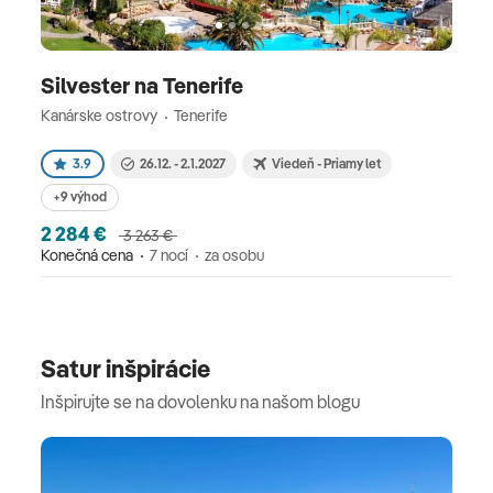
Silvester na Tenerife
Kanárske ostrovy
Tenerife
3.9
26.12. - 2.1.2027
Viedeň - Priamy let
+9 výhod
2 284 €
3 263 €
Konečná cena
7 nocí
za osobu
Satur inšpirácie
Inšpirujte se na dovolenku na našom blogu