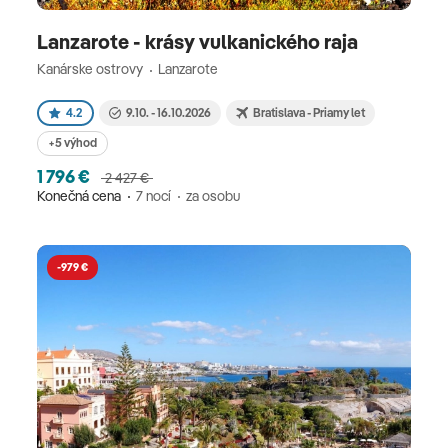
Lanzarote - krásy vulkanického raja
Kanárske ostrovy
Lanzarote
4.2
9.10. - 16.10.2026
Bratislava - Priamy let
+5 výhod
1 796 €
2 427 €
Konečná cena
7 nocí
za osobu
-979 €