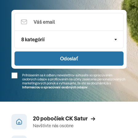
8 kategórií
Odoslať
Prihlásením sa k odberu newslettrov súhlasíte so spracúvaním
osobných údajov a profilovaním na účely zasielania personalizovaných
marketingových ponúk a vyhlasujete, že ste sa
oboznámil/a
s
Informáciou o spracúvaní osobných údajov
.
20 pobočiek CK Satur
Navštívte nás osobne