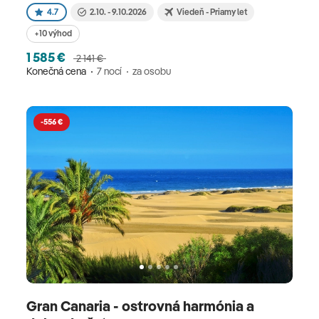
4.7
2.10. - 9.10.2026
Viedeň - Priamy let
+10 výhod
1 585 €
2 141 €
Konečná cena
7 nocí
za osobu
-556 €
Gran Canaria - ostrovná harmónia a