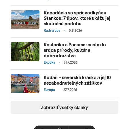
Kapadócia so sprievodkyňou
Stankou: 7 tipov, ktoré ukážu jej
skutočnú podobu
Rady a tipy
5.8.2026
Kostarika a Panama: cesta do
srdca prírody, kultúr a
dobrodružstva
Exotika
31.7.2026
Kodaň – severská kráska a jej 10
nezabudnuteľných zážitkov
Európa
27.7.2026
Zobraziť všetky články