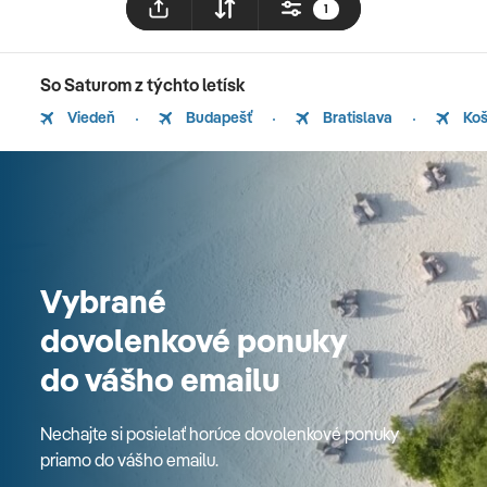
1
So Saturom z týchto letísk
Viedeň
Budapešť
Bratislava
Koš
Vybrané
dovolenkové ponuky
do vášho emailu
Nechajte si posielať horúce dovolenkové ponuky
priamo do vášho emailu.