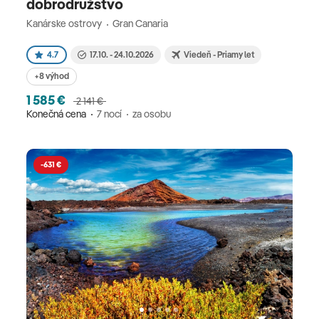
dobrodružstvo
Kanárske ostrovy
Gran Canaria
4.7
17.10. - 24.10.2026
Viedeň - Priamy let
+8 výhod
1 585 €
2 141 €
Konečná cena
7 nocí
za osobu
-631 €