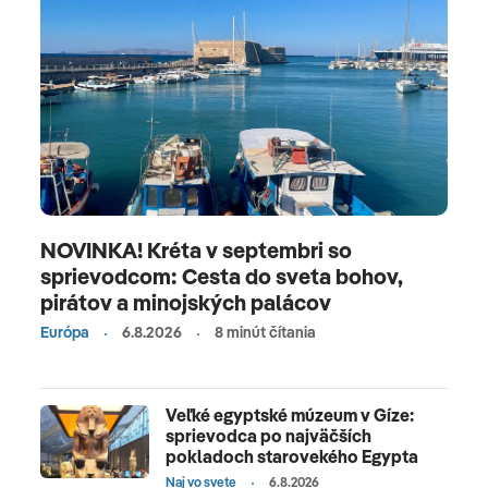
NOVINKA! Kréta v septembri so
sprievodcom: Cesta do sveta bohov,
pirátov a minojských palácov
Európa
6.8.2026
8 minút čítania
Veľké egyptské múzeum v Gíze:
sprievodca po najväčších
pokladoch starovekého Egypta
Naj vo svete
6.8.2026