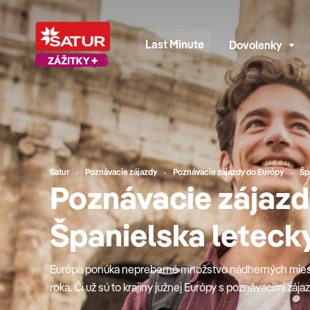
Last Minute
Dovolenky
Satur
Poznávacie zájazdy
Poznávacie zájazdy do Európy
Šp
Poznávacie zájazd
Španielska leteck
Európa ponúka nepreberné množstvo nádherných miest,
roka. Či už sú to krajiny južnej Európy s poznávacími z
špecialitami a vínom, alebo sever s divokou prírodou, v