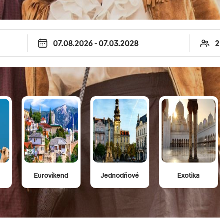
íklad operetu v susednom Rakúsku.
re deti - vidieť môžete napríklad safari,
xa.
Eurovíkend
Jednodňové
Exotika