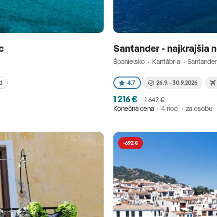
íc
Santander - najkrajšia
Španielsko
Kantábria
Santande
d
4.7
26.9. - 30.9.2026
1 216 €
1 642 €
Konečná cena
4 nocí
za osobu
-692 €