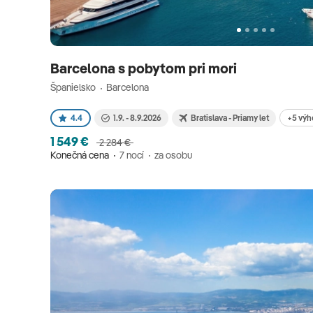
Barcelona s pobytom pri mori
Španielsko
Barcelona
+5 výh
4.4
1.9. - 8.9.2026
Bratislava - Priamy let
1 549 €
2 284 €
Konečná cena
7 nocí
za osobu