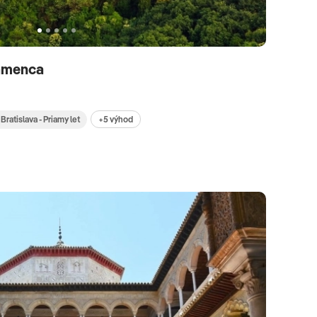
lamenca
+5 výhod
Bratislava - Priamy let