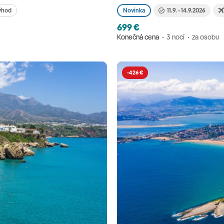
ýhod
Novinka
11.9. - 14.9.2026
699 €
Konečná cena
3 nocí
za osobu
-426 €