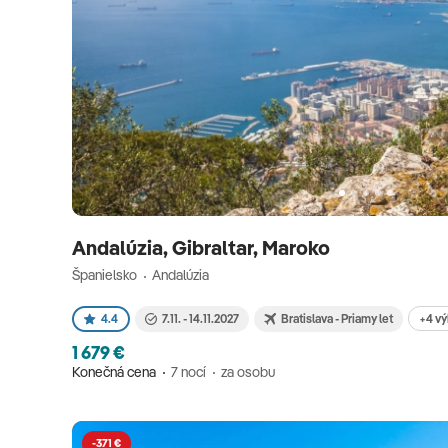
Andalúzia, Gibraltar, Maroko
Španielsko
Andalúzia
+4 v
4.4
7.11. - 14.11.2027
Bratislava - Priamy let
1 679 €
Konečná cena
7 nocí
za osobu
-371 €