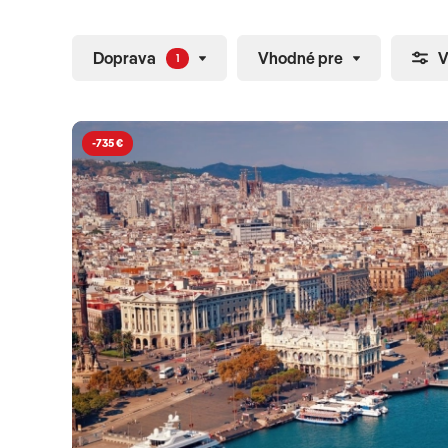
Doprava
Vhodné pre
V
1
-735 €