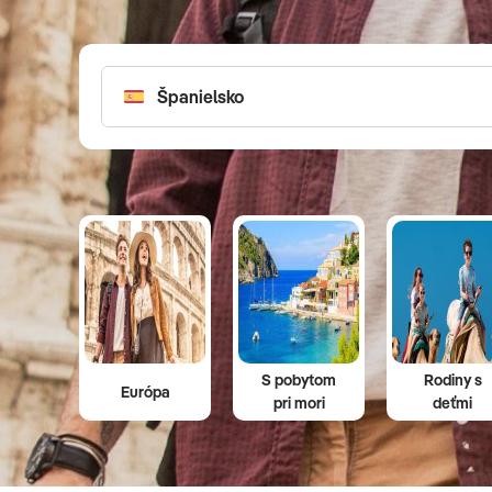
môžete cestovať aj za kultúrou, pozrieť si môžete napr
Neprehliadnite ani bohatú ponuku poznávacích zájazdov p
Disneyland v Paríži, ale aj zábavný park Asterixa a Obeli
S pobytom
Rodiny s
Európa
pri mori
deťmi