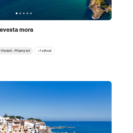
 nevesta mora
r
+1 výhod
Viedeň - Priamy let