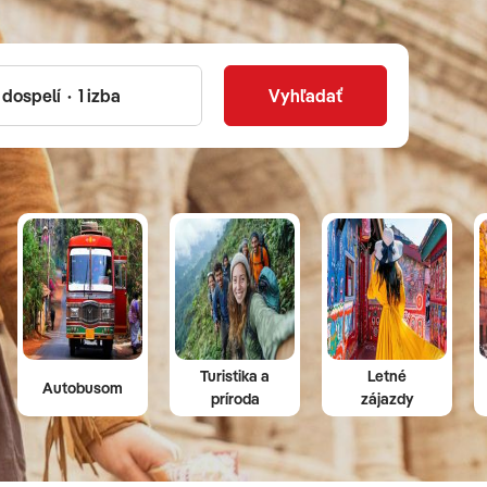
Vyhľadať
Turistika a
Letné
Autobusom
príroda
zájazdy