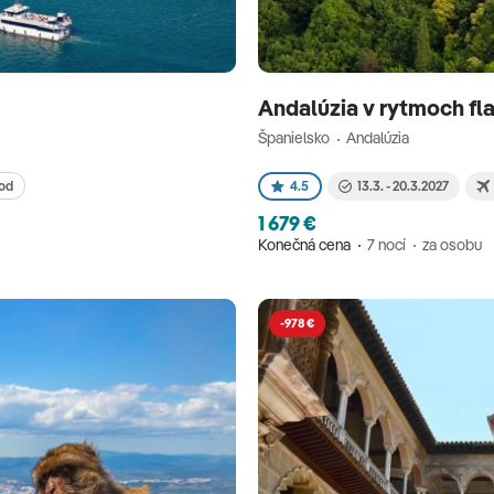
Andalúzia v rytmoch f
Španielsko
Andalúzia
od
4.5
13.3. - 20.3.2027
1 679 €
Konečná cena
7 nocí
za osobu
-978 €