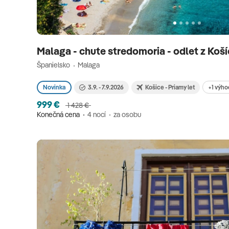
Malaga - chute stredomoria - odlet z Koš
Španielsko
Malaga
+1 výho
Novinka
3.9. - 7.9.2026
Košice - Priamy let
999 €
1 428 €
Konečná cena
4 nocí
za osobu