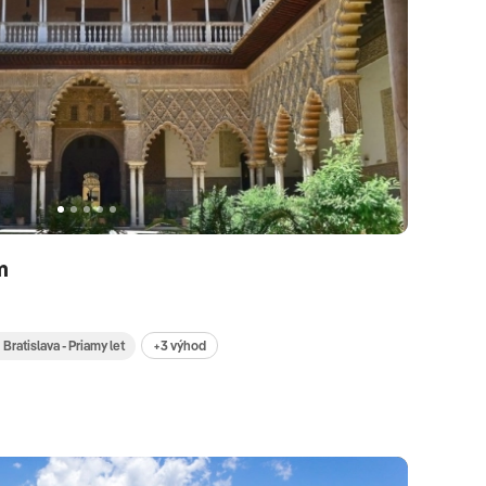
om
+3 výhod
Bratislava - Priamy let