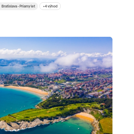
+4 výhod
Bratislava - Priamy let