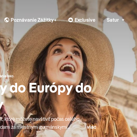
Poznávanie Zážitky+
Exclusive
Satur
anielsko
y do Európy do
y
 ktoré môžete navštíviť počas celého
ájazdami za miestnymi gurmánskymi
viac
 Európe je stále čo objavovať. S CK SATUR