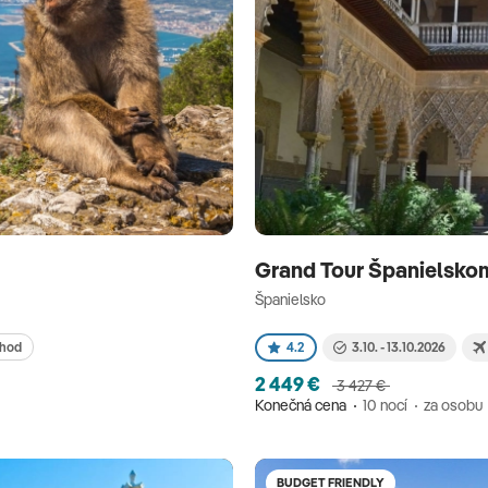
Grand Tour Španielsk
Španielsko
ýhod
4.2
3.10. - 13.10.2026
2 449 €
3 427 €
Konečná cena
10 nocí
za osobu
BUDGET FRIENDLY