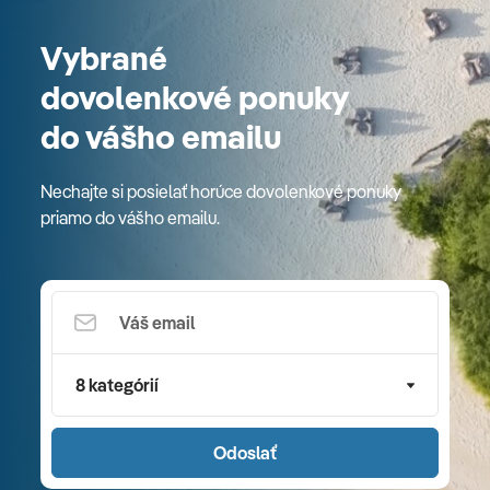
Vybrané
dovolenkové ponuky
do vášho emailu
Nechajte si posielať horúce dovolenkové ponuky
priamo do vášho emailu.
8 kategórií
Odoslať