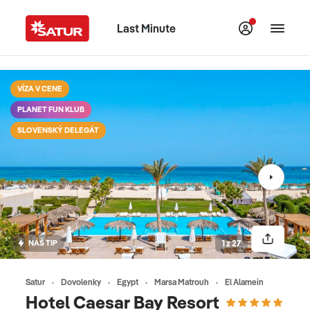
Last Minute
VÍZA V CENE
PLANET FUN KLUB
SLOVENSKÝ DELEGÁT
NÁŠ TIP
1 z 27
Satur
Dovolenky
Egypt
Marsa Matrouh
El Alamein
Hotel Caesar Bay Resort