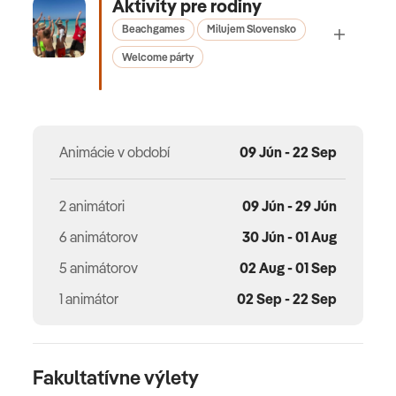
Aktivity pre rodiny
Beachgames
Milujem Slovensko
Welcome párty
Animácie v období
09 Jún - 22 Sep
2 animátori
09 Jún - 29 Jún
6 animátorov
30 Jún - 01 Aug
5 animátorov
02 Aug - 01 Sep
1 animátor
02 Sep - 22 Sep
Fakultatívne výlety