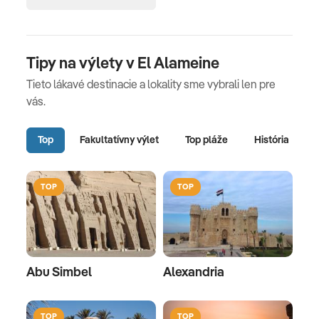
Tipy na výlety v El Alameine
Tieto lákavé destinacie a lokality sme vybrali len pre
vás.
Top
Fakultatívny výlet
Top pláže
História
TOP
TOP
Abu Simbel
Alexandria
TOP
TOP