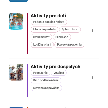
Aktivity pre deti
Pečenie cookies / pizze
Hľadanie pokladu
Splash disco
Satur market
Minidisco
Lodičky prianí
Plavecká akadémia
Aktivity pre dospelých
Padel tenis
Volejbal
Kino pod hviezdami
Slovenská speváčka