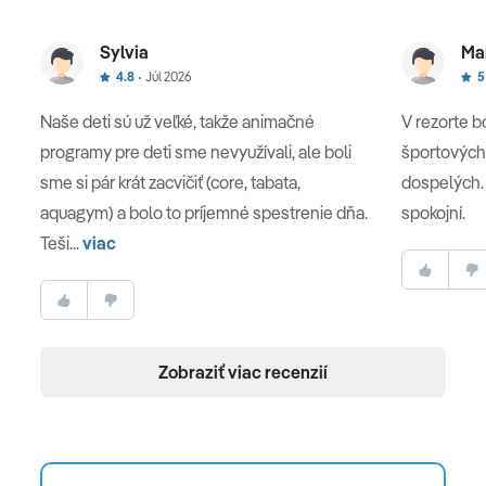
Sylvia
Mar
4.8
Júl 2026
5
Naše deti sú už veľké, takže animačné
V rezorte 
programy pre deti sme nevyužívali, ale boli
športových a
sme si pár krát zacvičiť (core, tabata,
dospelých. 
aquagym) a bolo to príjemné spestrenie dňa.
spokojní.
Teši...
viac
Zobraziť viac recenzií