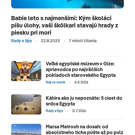
Babie leto s najmenšími: Kým školáci
píšu úlohy, vaši škôlkari stavajú hrady z
piesku pri mori
Rady a tipy
22.8.2025
7 minút čítania
Veľké egyptské múzeum v Gíze:
sprievodca po najväčších
pokladoch starovekého Egypta
Naj vo svete
6.8.2026
Káhira ako ju nepoznáte: 5 ciest do
srdca Egypta
Rady a tipy
21.7.2026
Marsa Matrouh na dosah: od
absolútneho ticha púšte až po pulz