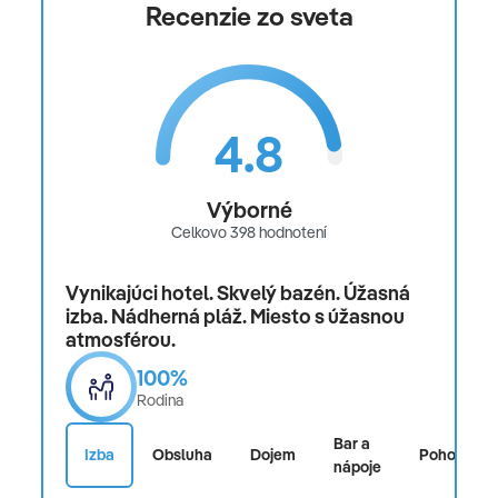
Recenzie zo sveta
4.8
Výborné
Celkovo 398 hodnotení
Vynikajúci hotel. Skvelý bazén. Úžasná
izba. Nádherná pláž. Miesto s úžasnou
atmosférou.
100%
Rodina
Bar a
Izba
Obsluha
Dojem
Pohodlie
nápoje