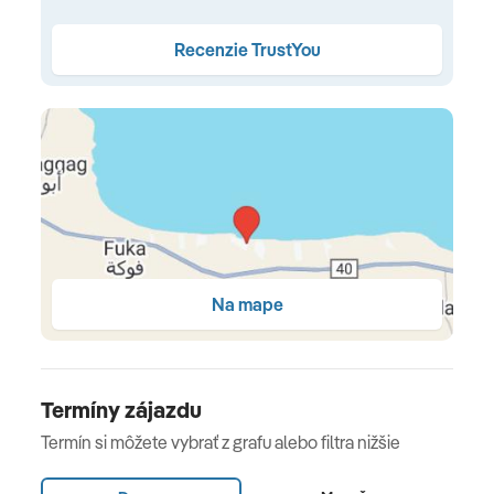
Arabesque Restaurant
(á la carte): 1x počas pobytu
Recenzie TrustYou
(19:30 - 21:30) • orientálna kuchyňa
Beach Bar
: neskoré raňajky (10:00 - 11:00) • pizza (11:00
- 12:00) • snack (17:00 - 18:00) • miestne alkoholické a
nealkoholické nápoje (08:00 - 19:00)
Panorama Bar
: pizza (12:00 - 18:00) • miestne
alkoholické a nealkoholické nápoje (08:00 - 19:00)
Terrace Ba
r: miestne alkoholické a nealkoholické
Na mape
nápoje (08:00 - 01:00; od 00:00 nápoje za poplatok)
Lobby Bar
: iba miestne nealkoholické nápoje (24/7)
Termíny zájazdu
Vybavenie a služby hotela
Termín si môžete vybrať z grafu alebo filtra nižšie
262 izieb • recepcia 24/7 • WiFi vo verejných