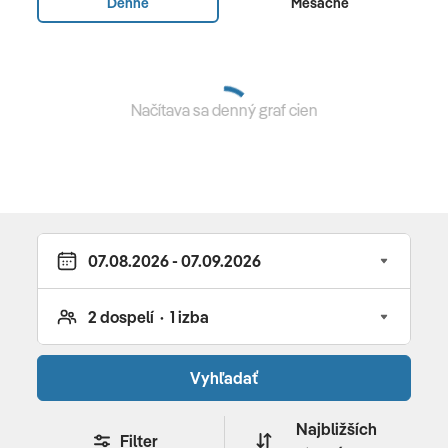
Denne
Mesačne
priestoroch • služby práčovne a čistiarne (spoplatnené)
• služby lekára (spoplatnené) • kaderníctvo
(spoplatnené) • minimarket • konferenčná miestnosť
(525 m2, do 500 osôb)
Načítava sa denný graf cien
BAZÉNY
3 vonkajšie pre dospelých • 1 vnútorný • 1 vonkajší
detský
ŠPORT & ZÁBAVA
fitness (08:00 - 20:00) • 2 tenisové kurty (za poplatok) •
plážový volejbal • stolný futbal • stolný tenis • šípky •
futbalové ihrisko • živá hudba • večerné animácie
WELLNESS & SPA
Vyhľadať
Wellness (10:00 - 20:00, za poplatok) • Beauty Salon
Najbližších
Filter
(10:00 - 20:00, za poplatok)