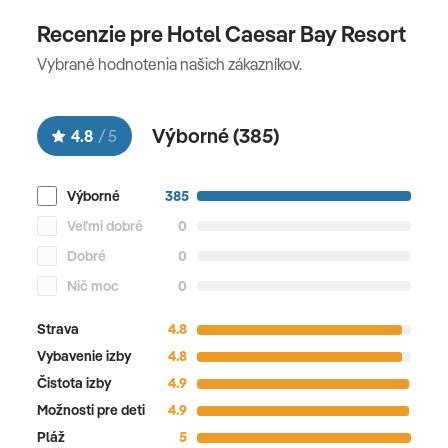
Recenzie pre Hotel Caesar Bay Resort
Vybrané hodnotenia našich zákazníkov.
Výborné (
385
)
4.8
/
5
Výborné
385
Veľmi dobré
0
Dobré
0
Nič moc
0
Strava
4.8
Vybavenie izby
4.8
Čistota izby
4.9
Možnosti pre deti
4.9
Pláž
5