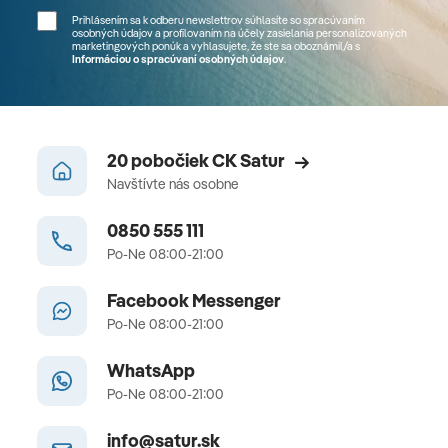
Prihlásením sa k odberu newslettrov súhlasíte so spracúvaním
osobných údajov a profilovaním na účely zasielania personalizovaných
marketingových ponúk a vyhlasujete, že ste sa
oboznámil/a
s
Informáciou o spracúvaní osobných údajov
.
20 pobočiek CK Satur
Navštívte nás osobne
0850 555 111
Po-Ne 08:00-21:00
Facebook Messenger
Po-Ne 08:00-21:00
WhatsApp
Po-Ne 08:00-21:00
info@satur.sk