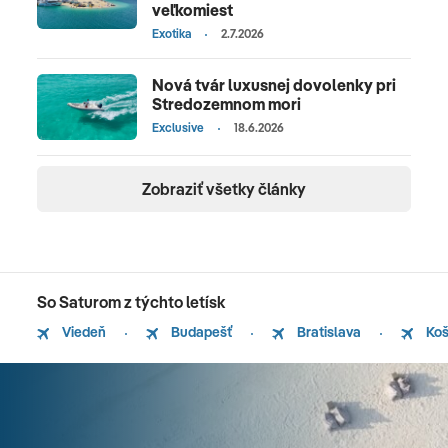
veľkomiest
Exotika
2.7.2026
Nová tvár luxusnej dovolenky pri
Stredozemnom mori
Exclusive
18.6.2026
Zobraziť všetky články
So Saturom z týchto letísk
Viedeň
Budapešť
Bratislava
Koš