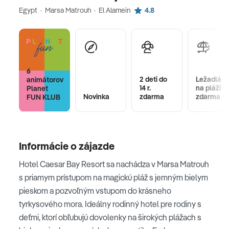
Egypt · Marsa Matrouh · El Alamein
4.8
6
2 deti do
Ležadlá
animátorov
14 r.
na pláži
Planet
Novinka
zdarma
zdarma
FUN KLUB
Informácie o zájazde
Hotel Caesar Bay Resort sa nachádza v Marsa Matrouh
s priamym prístupom na magickú pláž s jemným bielym
pieskom a pozvoľným vstupom do krásneho
tyrkysového mora. Ideálny rodinný hotel pre rodiny s
deťmi, ktorí obľubujú dovolenky na širokých plážach s