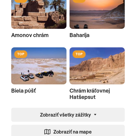
Amonov chrám
Baharíja
TOP
TOP
Biela púšť
Chrám kráľovnej
Hatšepsut
Zobraziť všetky zážitky
Zobraziť na mape