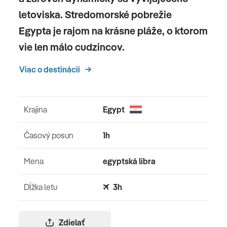
letoviska. Stredomorské pobrežie
Egypta je rajom na krásne pláže, o ktorom
vie len málo cudzincov.
Viac o destinácii
Krajina
Egypt
Časový posun
1h
Mena
egyptská libra
Dĺžka letu
3h
Zdielať