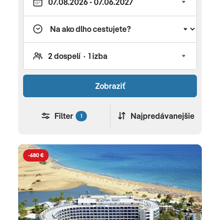
exotiky ešte dnes!
Zobraziť
Filter
Najpredávanejšie
1
-680 €