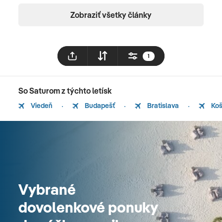
Zobraziť všetky články
1
So Saturom z týchto letísk
Viedeň
Budapešť
Bratislava
Koš
Vybrané
dovolenkové ponuky