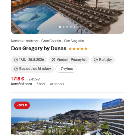
Kanárske ostrovy · Gran Canaria · San Augustín
Don Gregory by Dunas
17.8. - 25.8.2026
Viedeň - Priamy let
Raňajky
Bez detí do 16 rokov
+7 výhod
1 718 €
2 455 €
Konečná cena
7 nocí
za osobu
-309 €