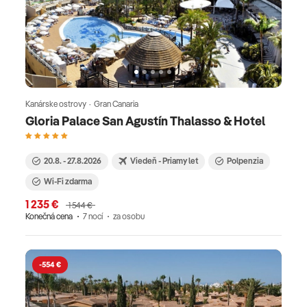
Kanárske ostrovy · Gran Canaria
Gloria Palace San Agustín Thalasso & Hotel
20.8. - 27.8.2026
Viedeň - Priamy let
Polpenzia
Wi-Fi zdarma
1 235 €
1 544 €
Konečná cena
7 nocí
za osobu
-554 €