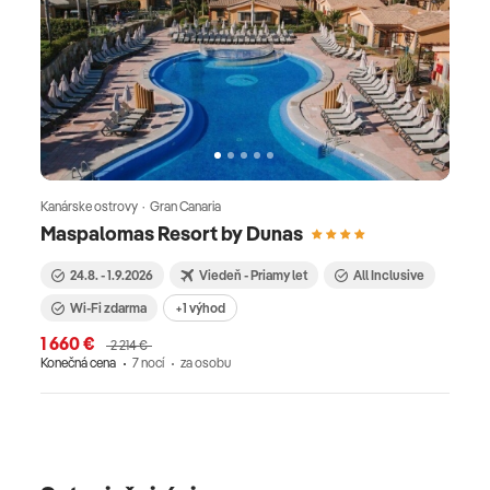
Kanárske ostrovy · Gran Canaria
Maspalomas Resort by Dunas
24.8. - 1.9.2026
Viedeň - Priamy let
All Inclusive
Wi-Fi zdarma
+1 výhod
1 660 €
2 214 €
Konečná cena
7 nocí
za osobu