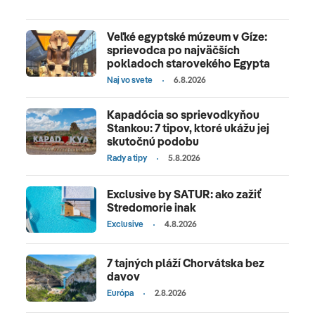
Veľké egyptské múzeum v Gíze:
sprievodca po najväčších
pokladoch starovekého Egypta
Naj vo svete
6.8.2026
Kapadócia so sprievodkyňou
Stankou: 7 tipov, ktoré ukážu jej
skutočnú podobu
Rady a tipy
5.8.2026
Exclusive by SATUR: ako zažiť
Stredomorie inak
Exclusive
4.8.2026
7 tajných pláží Chorvátska bez
davov
Európa
2.8.2026