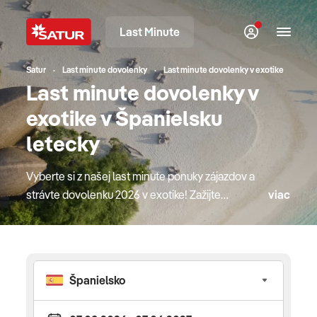
Last Minute
Satur
Last minute dovolenky
Last minute dovolenky v exotike
Last minute dovolenky v
exotike v Španielsku
letecky
Vyberte si z našej last minute ponuky zájazdov a
strávte dovolenku 2026 v exotike! Zažijte
viac
dobrodružstvo v niektorej z krajín v našej ponuke a
oddýchnete si na nádherných plážach v týchto
exotických krajinách. Dovolenku si užijete nielen
oddychovaním pri mori, ale aj poznávaním týchto
krajín, ich histórie, kultúry a prírody. Neváhajte a
objednajte si svoju last minute dovolenku do