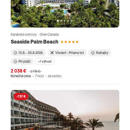
Kanárske ostrovy · Gran Canaria
Seaside Palm Beach
13.8. - 20.8.2026
Viedeň - Priamy let
Raňajky
Pri pláži
+1 výhod
2 038 €
2 718 €
Konečná cena
7 nocí
za osobu
-737 €