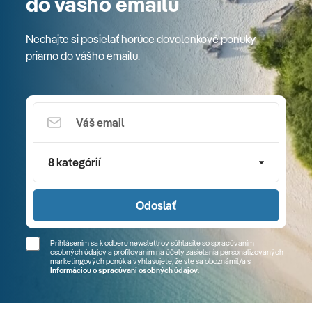
do vášho emailu
Nechajte si posielať horúce dovolenkové ponuky
priamo do vášho emailu.
8 kategórií
Odoslať
Prihlásením sa k odberu newslettrov súhlasíte so spracúvaním
osobných údajov a profilovaním na účely zasielania personalizovaných
marketingových ponúk a vyhlasujete, že ste sa
oboznámil/a
s
Informáciou o spracúvaní osobných údajov
.