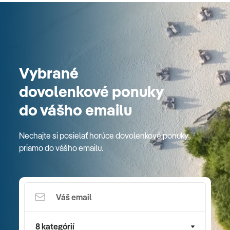
Vybrané
dovolenkové ponuky
do vášho emailu
Nechajte si posielať horúce dovolenkové ponuky
priamo do vášho emailu.
8 kategórií