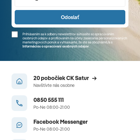
Odoslať
Prihlásením sa k odberu newslettrov súhlasíte so spracúvaním
osobných údajov a profilovaním na účely zasielania personalizovaných
marketingových ponúk a vyhlasujete, že ste sa
oboznámil/a
s
Informáciou o spracúvaní osobných údajov
.
20 pobočiek CK Satur
Navštívte nás osobne
0850 555 111
Po-Ne 08:00-21:00
Facebook Messenger
Po-Ne 08:00-21:00