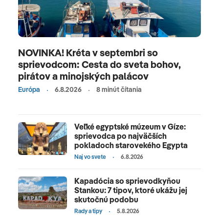
NOVINKA! Kréta v septembri so
sprievodcom: Cesta do sveta bohov,
pirátov a minojských palácov
Európa
6.8.2026
8 minút čítania
Veľké egyptské múzeum v Gíze:
sprievodca po najväčších
pokladoch starovekého Egypta
Naj vo svete
6.8.2026
Kapadócia so sprievodkyňou
Stankou: 7 tipov, ktoré ukážu jej
skutočnú podobu
Rady a tipy
5.8.2026