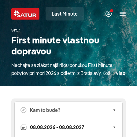
Last Minute
Satur
First minute vlastnou
dopravou
Nechajte sa zlákať najširšou ponukou First Minute
pobytov pri mori 2026 s odletmi z Bratislavy, Košíc,
viac
Piešťan alebo z Popradu. K dispozícii sú pre vás
ľubovoľné termíny počas celého leta a rôzne dĺžky
pobytov. Taktiež ponúkame možnosť využiť
asistenciu slovenského delegáta. Špeciálne
podmienky pre kúpu zájazdu "Leto 2026" v období
predaja od 01.04.2026 s termínom nástupu na
zájazd od 16.05.2026 do 17.10.2026 V rámci obdobia
kúpy zájazdu v čase od 01.04.2026 do vypredania s