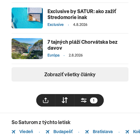
Exclusive by SATUR: ako zažiť
Stredomorie inak
Exclusive
4.8.2026
7 tajných pláží Chorvátska bez
davov
Európa
2.8.2026
Zobraziť všetky články
1
So Saturom z týchto letísk
Viedeň
Budapešť
Bratislava
Koš