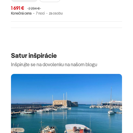
1 691 €
3 3
2 284 €
Konečná cena
7 nocí
za osobu
Kone
Satur inšpirácie
Inšpirujte se na dovolenku na našom blogu