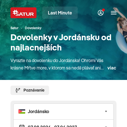
Last Minute
Satur
Dovolenky
Dovolenky v Jordánsku od
najlacnejších
Vyrazte na dovolenku do Jordánska! Ohromí Vás
krásne Mŕtve more, v ktorom sa nedá plávať ani
viac
ponárať. Jordánsko je krajinou, ktorá skrýva
množstvo historických a kultúrnych pamiatok.
Navštívime jedny z najväčších a najzachovalejších
Poznávanie
antických pamiatok „Pompeje východu“.
Zastavíme sa aj v „meste mozaík“, v
archeologickom nálezisku alebo zažijeme
dobrodružtvo na jeepoch po najväčšiej púšti
Jordánska? Pre detailné informácie o destinácii,