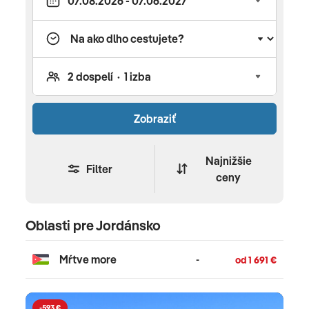
počasí, dôležitých kontaktoch a iných
zaujímavostiach si prečítajte nášho turistického
sprievodcu Jordánskom.
Zobraziť
Najnižšie
Filter
ceny
Oblasti pre Jordánsko
Mŕtve more
-
od 1 691 €
-593 €