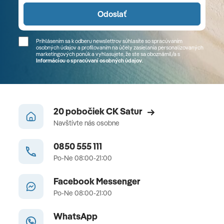
Odoslať
Prihlásením sa k odberu newslettrov súhlasíte so spracúvaním
osobných údajov a profilovaním na účely zasielania personalizovaných
marketingových ponúk a vyhlasujete, že ste sa
oboznámil/a
s
Informáciou o spracúvaní osobných údajov
.
20 pobočiek CK Satur
Navštívte nás osobne
0850 555 111
Po-Ne 08:00-21:00
Facebook Messenger
Po-Ne 08:00-21:00
WhatsApp