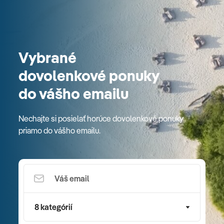
Vybrané
dovolenkové ponuky
do vášho emailu
Nechajte si posielať horúce dovolenkové ponuky
priamo do vášho emailu.
8 kategórií