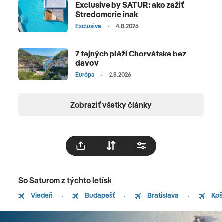
Exclusive by SATUR: ako zažiť
Stredomorie inak
Exclusive
4.8.2026
7 tajných pláží Chorvátska bez
davov
Európa
2.8.2026
Zobraziť všetky články
So Saturom z týchto letísk
Viedeň
Budapešť
Bratislava
Koš