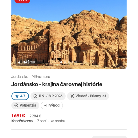
NÁŠ TIP
Jordánsko · Mŕtve more
Jordánsko - krajina čarovnej histórie
4.7
11.9. - 18.9.2026
Viedeň - Priamy let
Polpenzia
+11 výhod
1 691 €
2 284 €
Konečná cena
7 nocí
za osobu