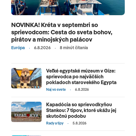
NOVINKA! Kréta v septembri so
sprievodcom: Cesta do sveta bohov,
pirátov a minojských palácov
Európa
6.8.2026
8 minút čítania
Veľké egyptské múzeum v Gíze:
sprievodca po najväčších
pokladoch starovekého Egypta
Naj vo svete
6.8.2026
Kapadócia so sprievodkyňou
Stankou: 7 tipov, ktoré ukážu jej
skutočnú podobu
Rady a tipy
5.8.2026