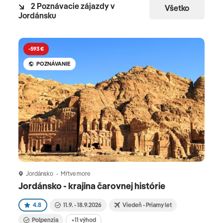
2 Poznávacie zájazdy v
Všetko
Jordánsku
-593 €
-
POZNÁVANIE
Jordánsko
Mŕtve more
J
Jordánsko - krajina čarovnej histórie
Z J
4.8
11.9. - 18.9.2026
Viedeň - Priamy let
No
Polpenzia
+11 výhod