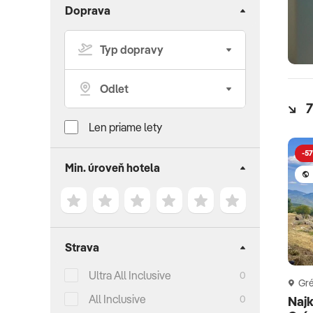
Doprava
7
Len priame lety
-57
Min. úroveň hotela
Strava
Ultra All Inclusive
0
Gr
All Inclusive
0
Najk