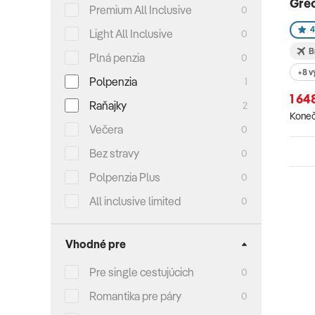
Gréc
Premium All Inclusive
0
4
Light All Inclusive
0
B
Plná penzia
0
+8 v
Polpenzia
1
1 64
Raňajky
2
Koneč
Večera
0
Bez stravy
0
Polpenzia Plus
0
All inclusive limited
0
Vhodné pre
Pre single cestujúcich
0
Romantika pre páry
0