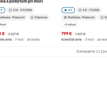
ka s pobytom pri mori
.9
2.10. - 9.10.2026
4.7
4.9. - 7.9.2026
ratislava - Priamy let
Polpenzia
Bratislava - Priamy let
R
ýhod
+5 výhod
8 €
799 €
2 227 €
1 427 €
ná cena
7 nocí
za osobu
Konečná cena
3 nocí
za oso
Zobrazujeme
2
z 2 p