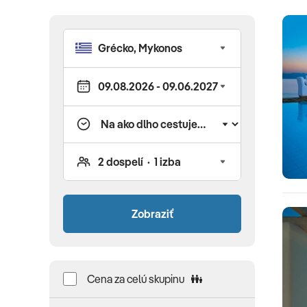
Zobraziť
Cena za celú skupinu