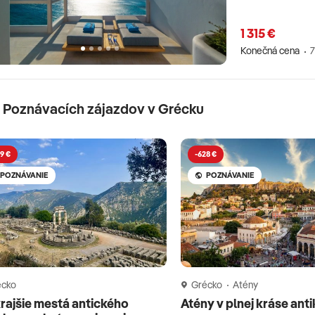
1 315 €
Konečná cena
7
 Poznávacích zájazdov v Grécku
9 €
-628 €
POZNÁVANIE
POZNÁVANIE
écko
Grécko
Atény
rajšie mestá antického
Atény v plnej kráse ant