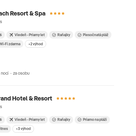
ach Resort & Spa
os
26
Viedeň - Priamy let
Raňajky
Piesočnatá pláž
Wi-Fi zdarma
+2 výhod
 nocí
za osobu
and Hotel & Resort
os
26
Viedeň - Priamy let
Raňajky
Priamo na pláži
itnes
+3 výhod