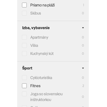
Priamo na pláži
1
Skibus
0
Izba, vybavenie
Apartmány
0
Vilka
0
Kuchynský kút
0
Šport
Cykloturistika
0
Fitnes
2
Joga so slovenskou
0
inštruktorkou