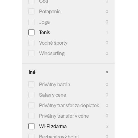
Golf
0
Potápanie
0
Joga
0
Tenis
1
Vodné športy
0
Windsurfing
0
Iné
Privátny bazén
0
Safari v cene
0
Privátny transfer za doplatok
0
Privátny transfer v cene
0
Wi-Fi zdarma
2
Bezbariérový hotel
0