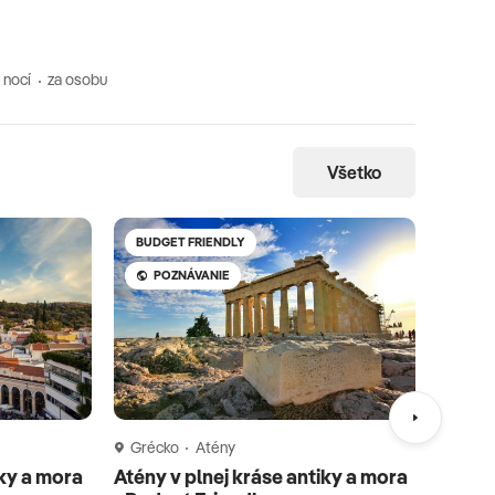
 nocí
za osobu
Všetko
BUDGET FRIENDLY
-416 €
POZNÁVANIE
PO
Grécko
Atény
Gréck
iky a mora
Atény v plnej kráse antiky a mora
Silves