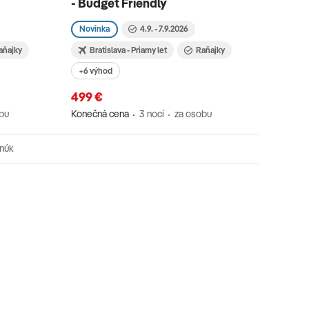
- Budget Friendly
Novink
Novinka
4.9. - 7.9.2026
Lete
aňajky
Bratislava - Priamy let
Raňajky
969 €
+6 výhod
Konečná
499 €
bu
Konečná cena
3 nocí
za osobu
onúk