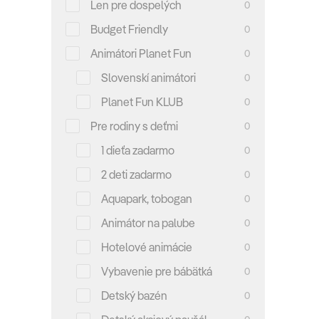
Len pre dospelých
0
Budget Friendly
0
Animátori Planet Fun
0
Slovenskí animátori
0
Planet Fun KLUB
0
Pre rodiny s deťmi
0
1 dieťa zadarmo
0
2 deti zadarmo
0
Aquapark, tobogan
0
Animátor na palube
0
Hotelové animácie
0
Vybavenie pre bábätká
0
Detský bazén
0