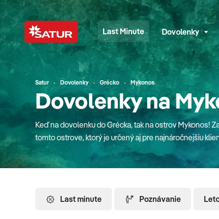
Last Minute
Dovolenky
Satur
Dovolenky
Grécko
Mykonos
Dovolenky na My
Keď na dovolenku do Grécka, tak na ostrov Mykonos! Z
tomto ostrove, ktorý je určený aj pre najnáročnejšiu klien
nejakú celebritu. Tento ostrov ponúka krásne pláže so z
poklady. Na ostrove pelikánov môžete nájsť viacero vet
urobiť si fotku na najkrajšej vyhliadke ostrova - maják A
Malých Benátkach. Pre detailné informácie o destinácii,
Last minute
Poznávanie
Let
zaujímavostiach si prečítajte v našom turistickom spri