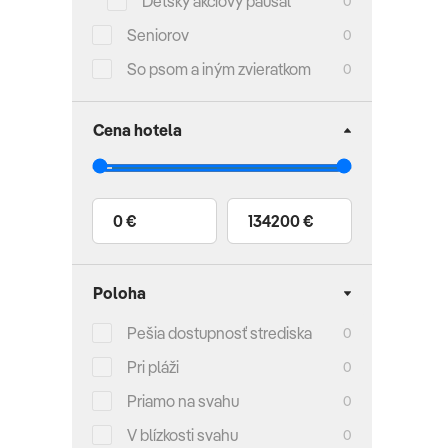
Detský akciový paušál
0
Seniorov
0
So psom a iným zvieratkom
0
Cena hotela
0 €
134200 €
Poloha
Pešia dostupnosť strediska
0
Pri pláži
0
Priamo na svahu
0
V blízkosti svahu
0