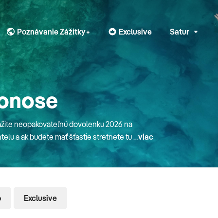
Poznávanie Zážitky+
Exclusive
Satur
konose
ažite neopakovateľnú dovolenku 2026 na
telu a ak budete mať šťastie stretnete tu aj
viac
latistým pieskom, teplé more a prírodné
erných mlynov, navštíviť 365 kostolov,
rmenistis alebo si strávte nádherný večer v
 počasí, dôležitých kontaktoch a iných
o
Exclusive
evodcovi ostrovom Mykonos.