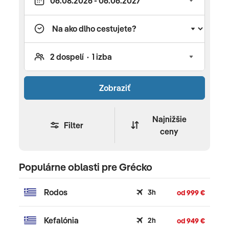
tvar nazývaný aj ako Poseidonov trojzubec, ponúka
kúpanie v tyrkysovom mori, rôzne vodné športy či
pešie a cyklystické túry. Oblasť je tiež bohatá na
rímske, byzantské, cirkevné či praveké pamiatky.
Počas vašej dovolenky tu môžete zažiť rôzne
jarmoky, festivali či slávnosti akými sú napríklad
Zobraziť
olivový festival či festival sardiniek. Každoročne tu
môžete zažiť aj športové podujatie, a to plávanie
cez Toronejský záliv, ktorý má dĺžku 26km. Na
Najnižšie
Filter
ceny
Chalkidikách sa nudiť určite nebudete. Typickým
jedlom je Grécky šalát, gyros či grécky jogurt. To,
čo ale musíte vyskúšať, je „Moussaka“. Je to
Populárne oblasti pre Grécko
tradičné jedlo zložené z baklažánového nákypu
s pečenými zemiakmi, mletým mäsom
Rodos
3h
od 999 €
a bešamelovou omáčkou. Odporúčame vám,
počas pobytu na Chalkidiki navštíviť plážový bar
Kefalónia
2h
od 949 €
Ethnik. Ľudia sa tu stretávajú najmä