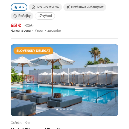
4.3
12.9. - 19.9.2026
Bratislava - Priamy let
Raňajky
+7 výhod
651 €
931 €
Konečná cena
7 nocí
za osobu
SLOVENSKÝ DELEGÁT
Grécko · Kos