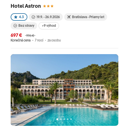
Hotel Astron
4.3
19.9. - 26.9.2026
Bratislava - Priamy let
Bez stravy
+9 výhod
697 €
996 €
Konečná cena
7 nocí
za osobu