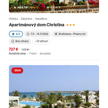
NÁŠ TIP
Grécko · Zakyntos · Vassilikos
Apartmánový dom Christina
4.3
7.9. - 14.9.2026
Bratislava - Priamy let
Bez stravy
+12 výhod
727 €
1 212 €
Konečná cena
7 nocí
za osobu
-318 €