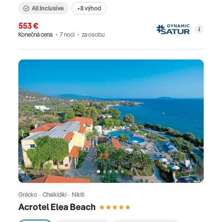
All Inclusive
+8 výhod
553 €
Konečná cena
7 nocí
za osobu
Grécko · Chalkidiki · Nikiti
Acrotel Elea Beach