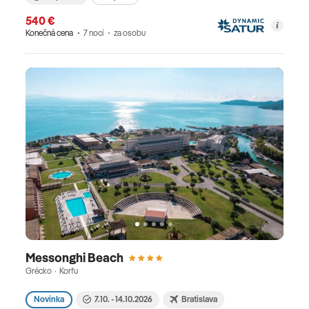
540 €
Konečná cena
7 nocí
za osobu
Messonghi Beach
Grécko · Korfu
Novinka
7.10. - 14.10.2026
Bratislava