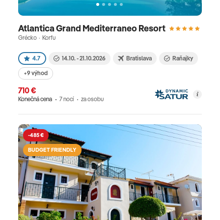
Atlantica Grand Mediterraneo Resort
Grécko · Korfu
4.7
14.10. - 21.10.2026
Bratislava
Raňajky
+9 výhod
710 €
Konečná cena
7 nocí
za osobu
-485 €
BUDGET FRIENDLY