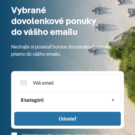
Vybrané
dovolenkové ponuky
do vášho emailu
Nechajte si posielať horúce dovolenkové ponuky
priamo do vášho emailu.
8 kategórií
Odoslať