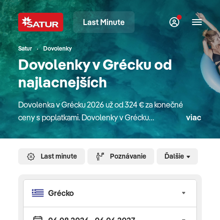
Last Minute
Satur
Dovolenky
Dovolenky v Grécku od
najlacnejších
Dovolenka v Grécku 2026 už od 324 € za konečné
ceny s poplatkami. Dovolenky v Grécku
viac
vyhľadávajú turisti najmä kvôli slnku, nádherným
piesočnatým plážam, priezračnému moru
a výbornej gastronómii. Krajina, ktorú si bohovia
Last minute
Poznávanie
Ďalšie
vybrali za svoje sídlo, však ponúka omnoho viac –
krásnu, drsnú prírodu aj na pevnine, množstvo
ostrovov a ostrovčekov, fascinujúce starobylé
monumenty, skvelé jedlo, láskavých a priateľských
ľudí. Aké letovisko si vybrať? Chalkidiki, pre svoj