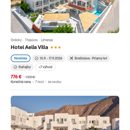
Grécko · Thassos · Limenas
Hotel Aelia Villa
Novinka
10.9. - 17.9.2026
Bratislava - Priamy let
Raňajky
+7 výhod
776 €
1 109 €
Konečná cena
7 nocí
za osobu