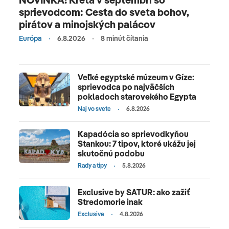
sprievodcom: Cesta do sveta bohov,
pirátov a minojských palácov
Európa
6.8.2026
8 minút čítania
Veľké egyptské múzeum v Gíze:
sprievodca po najväčších
pokladoch starovekého Egypta
Naj vo svete
6.8.2026
Kapadócia so sprievodkyňou
Stankou: 7 tipov, ktoré ukážu jej
skutočnú podobu
Rady a tipy
5.8.2026
Exclusive by SATUR: ako zažiť
Stredomorie inak
Exclusive
4.8.2026