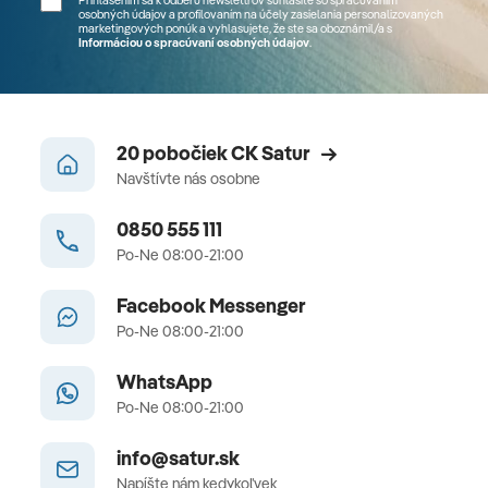
Prihlásením sa k odberu newslettrov súhlasíte so spracúvaním
osobných údajov a profilovaním na účely zasielania personalizovaných
marketingových ponúk a vyhlasujete, že ste sa
oboznámil/a
s
Informáciou o spracúvaní osobných údajov
.
20 pobočiek CK Satur
Navštívte nás osobne
0850 555 111
Po-Ne 08:00-21:00
Facebook Messenger
Po-Ne 08:00-21:00
WhatsApp
Po-Ne 08:00-21:00
info@satur.sk
Napíšte nám kedykoľvek