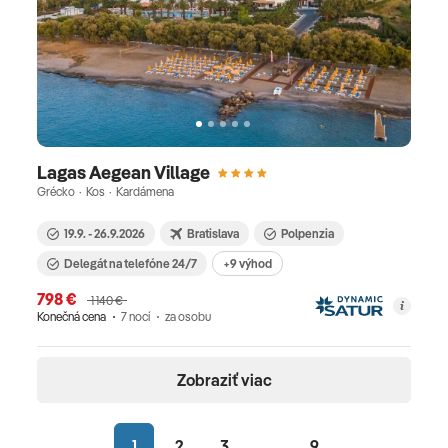
Lagas Aegean Village
Grécko · Kos · Kardámena
19.9. - 26.9.2026
Bratislava
Polpenzia
Delegát na telefóne 24/7
+9 výhod
798 €
1 140 €
Konečná cena
7 nocí
za osobu
Zobraziť viac
1
2
3
...
9