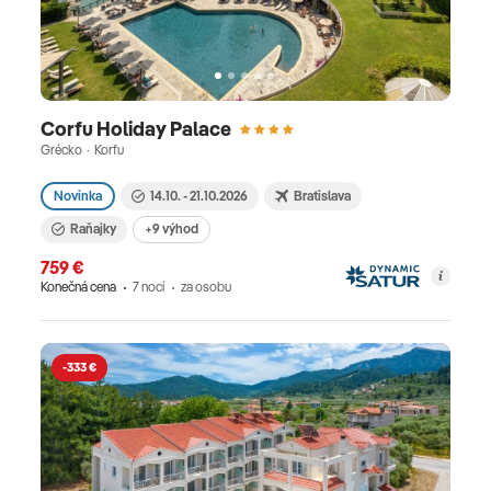
Corfu Holiday Palace
Grécko · Korfu
Novinka
14.10. - 21.10.2026
Bratislava
Raňajky
+9 výhod
759 €
Konečná cena
7 nocí
za osobu
-333 €