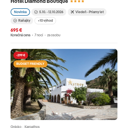
Hotel Diamond Boutique
Novinka
5.10. - 12.10.2026
Viedeň - Priamy let
Raňajky
+10 výhod
695 €
Konečná cena
7 nocí
za osobu
-299 €
BUDGET FRIENDLY
Grécko · Karpathos