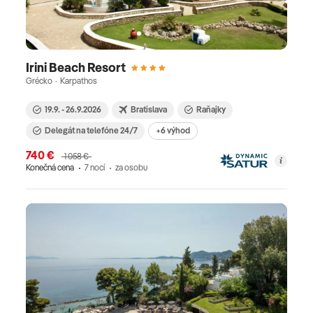
Irini Beach Resort
Grécko · Karpathos
19.9. - 26.9.2026
Bratislava
Raňajky
Delegát na telefóne 24/7
+6 výhod
740 €
1 058 €
Konečná cena
7 nocí
za osobu