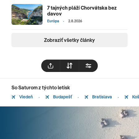
7 tajných pláží Chorvátska bez
davov
Európa
2.8.2026
Zobraziť všetky články
So Saturom z týchto letísk
Viedeň
Budapešť
Bratislava
Koš