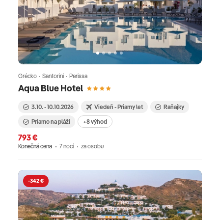
Grécko · Santorini · Perissa
Aqua Blue Hotel
3.10. - 10.10.2026
Viedeň - Priamy let
Raňajky
Priamo na pláži
+8 výhod
793 €
Konečná cena
7 nocí
za osobu
-342 €