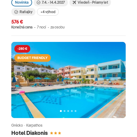
Novinka
7.4. - 14.4.2027
Viedeň - Priamy let
Raňajky
+4 výhod
576 €
Konečná cena
7 nocí
za osobu
-280 €
BUDGET FRIENDLY
Grécko · Karpathos
Hotel Diakonis