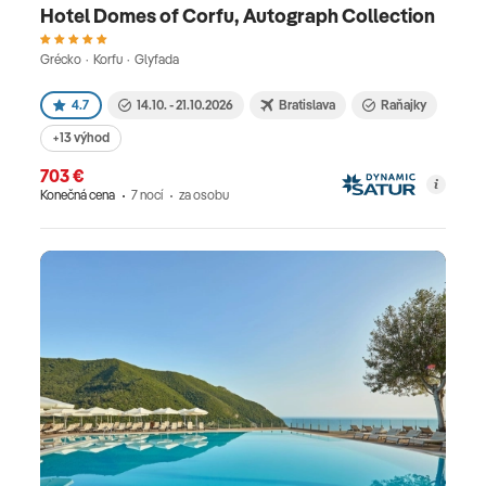
Hotel Domes of Corfu, Autograph Collection
Grécko · Korfu · Glyfada
4.7
14.10. - 21.10.2026
Bratislava
Raňajky
+13 výhod
703 €
Konečná cena
7 nocí
za osobu