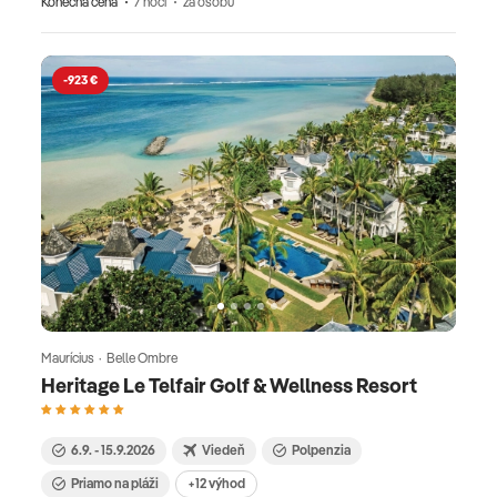
Konečná cena
7 nocí
za osobu
-923 €
Maurícius · Belle Ombre
Heritage Le Telfair Golf & Wellness Resort
6.9. - 15.9.2026
Viedeň
Polpenzia
Priamo na pláži
+12 výhod