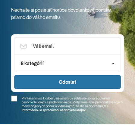
Nechajte si posielať horúce dovolenkové ponuky
priamo do vášho emailu.
8 kategórií
Odoslať
Prihlásením sa k odberu newslettrov súhlasíte so spracúvaním
osobných údajov a profilovaním na účely zasielania personalizovaných
marketingových ponúk a vyhlasujete, že ste sa
oboznámil/a
s
Informáciou o spracúvaní osobných údajov
.