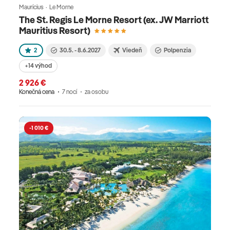
Maurícius · Le Morne
The St. Regis Le Morne Resort (ex. JW Marriott
Mauritius Resort)
2
30.5. - 8.6.2027
Viedeň
Polpenzia
+14 výhod
2 926 €
Konečná cena
7 nocí
za osobu
-1 010 €