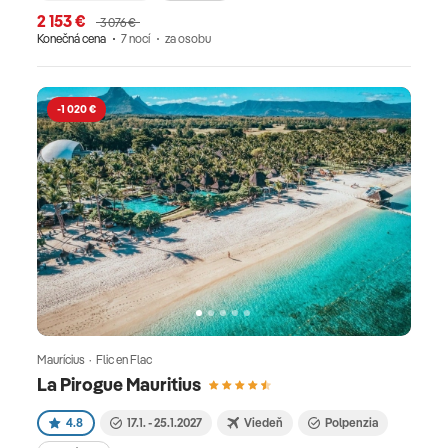
2 153 €
3 076 €
Konečná cena
7 nocí
za osobu
-1 020 €
Maurícius · Flic en Flac
La Pirogue Mauritius
4.8
17.1. - 25.1.2027
Viedeň
Polpenzia