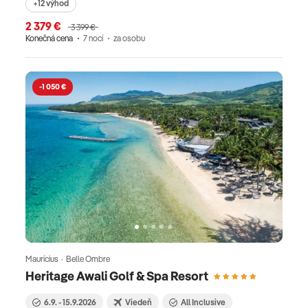
+12 výhod
2 379 €
3 399 €
Konečná cena
7 nocí
za osobu
-1 050 €
Maurícius · Belle Ombre
Heritage Awali Golf & Spa Resort
6.9. - 15.9.2026
Viedeň
All Inclusive