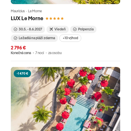
Maurícius · Le Morne
LUX Le Morne
30.5. - 8.6.2027
Viedeň
Polpenzia
Ležadlá na pláži zdarma
+10 výhod
2 796 €
Konečná cena
7 nocí
za osobu
-1 470 €