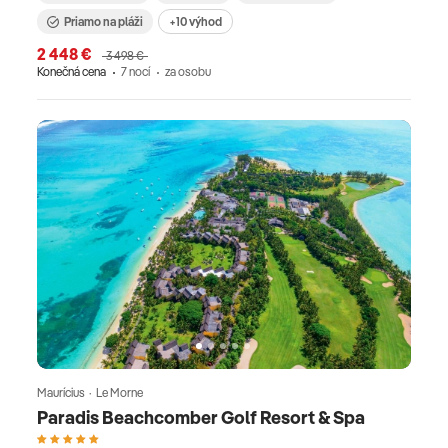
Priamo na pláži
+10 výhod
2 448 €
3 498 €
Konečná cena
7 nocí
za osobu
Maurícius · Le Morne
Paradis Beachcomber Golf Resort & Spa