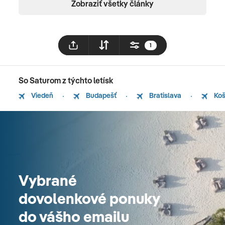
Zobraziť všetky články
1
So Saturom z týchto letísk
Viedeň
Budapešť
Bratislava
Koš
Vybrané
dovolenkové ponuky
do vášho emailu