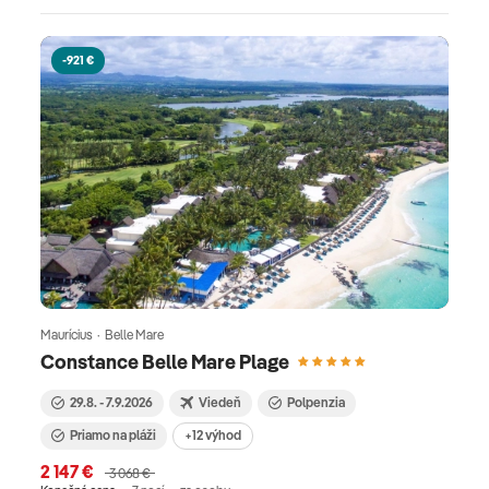
-921 €
Maurícius · Belle Mare
Constance Belle Mare Plage
29.8. - 7.9.2026
Viedeň
Polpenzia
Priamo na pláži
+12 výhod
2 147 €
3 068 €