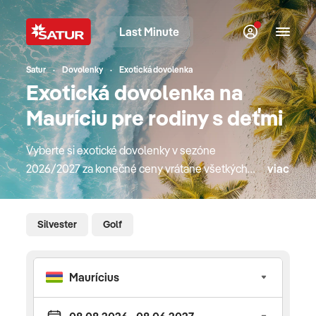
Last Minute
Satur
Dovolenky
Exotická dovolenka
Exotická dovolenka na
Mauríciu pre rodiny s deťmi
Vyberte si exotické dovolenky v sezóne
2026/2027 za konečné ceny vrátane všetkých
viac
poplatkov. V našej ponuke nájdete obľúbené
exotické destinácie ako Dubaj, Omán, Zanzibar,
Seychely, ale aj Maurícius, Mexiko či Dominikánsku
Silvester
Golf
republiku. Dovolenkujte v overených a kvalitných
hoteloch, či už na pobytoch pri mori alebo
poznávacích zájazdoch. Do exotiky lietame na
pravidelných letoch priamo z Bratislavy, Košíc
alebo Viedne, či Budapešti. V ponuke nájdete aj