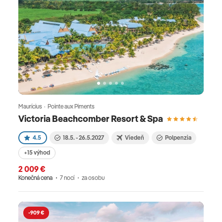
Maurícius · Pointe aux Piments
Victoria Beachcomber Resort & Spa
4.5
18.5. - 26.5.2027
Viedeň
Polpenzia
+15 výhod
2 009 €
Konečná cena
7 nocí
za osobu
-909 €