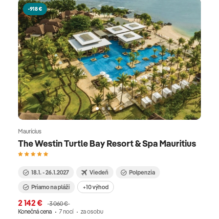
-918 €
Maurícius
The Westin Turtle Bay Resort & Spa Mauritius
18.1. - 26.1.2027
Viedeň
Polpenzia
Priamo na pláži
+10 výhod
2 142 €
3 060 €
Konečná cena
7 nocí
za osobu