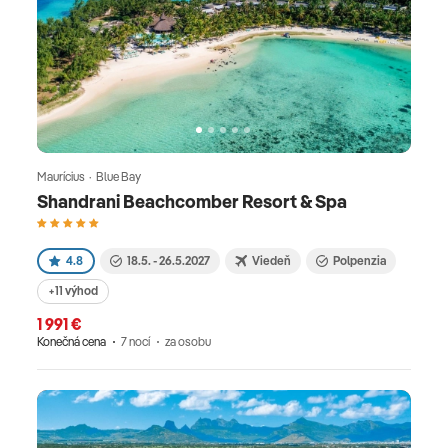
Maurícius · Blue Bay
Shandrani Beachcomber Resort & Spa
4.8
18.5. - 26.5.2027
Viedeň
Polpenzia
+11 výhod
1 991 €
Konečná cena
7 nocí
za osobu