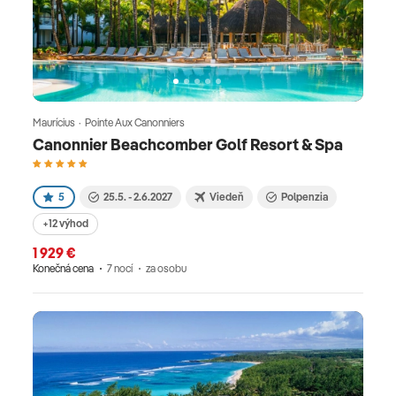
Maurícius · Pointe Aux Canonniers
Canonnier Beachcomber Golf Resort & Spa
5
25.5. - 2.6.2027
Viedeň
Polpenzia
+12 výhod
1 929 €
Konečná cena
7 nocí
za osobu