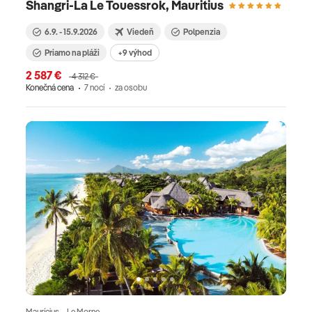
Shangri-La Le Touessrok, Mauritius
6.9. - 15.9.2026
Viedeň
Polpenzia
Priamo na pláži
+9 výhod
2 587 €
4 312 €
Konečná cena
7 nocí
za osobu
Maurícius · Le Morne