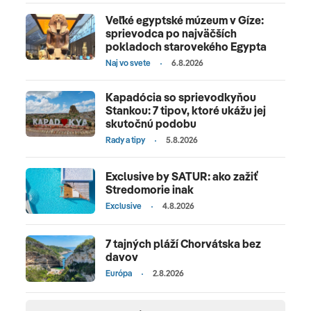
Veľké egyptské múzeum v Gíze:
sprievodca po najväčších
pokladoch starovekého Egypta
Naj vo svete
6.8.2026
Kapadócia so sprievodkyňou
Stankou: 7 tipov, ktoré ukážu jej
skutočnú podobu
Rady a tipy
5.8.2026
Exclusive by SATUR: ako zažiť
Stredomorie inak
Exclusive
4.8.2026
7 tajných pláží Chorvátska bez
davov
Európa
2.8.2026