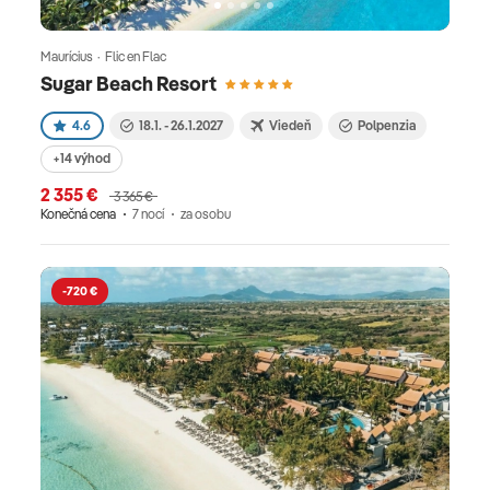
Maurícius · Flic en Flac
Sugar Beach Resort
4.6
18.1. - 26.1.2027
Viedeň
Polpenzia
+14 výhod
2 355 €
3 365 €
Konečná cena
7 nocí
za osobu
-720 €