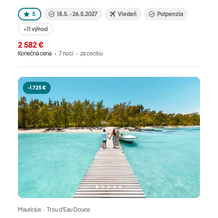
5
18.5. - 26.5.2027
Viedeň
Polpenzia
+11 výhod
2 582 €
Konečná cena
7 nocí
za osobu
-1 725 €
Maurícius · Trou d'Eau Douce