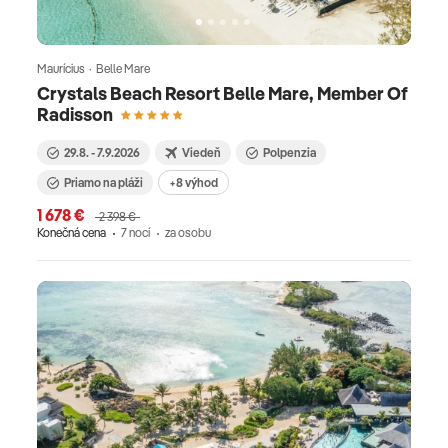
Maurícius · Belle Mare
Crystals Beach Resort Belle Mare, Member Of
Radisson
29.8. - 7.9.2026
Viedeň
Polpenzia
Priamo na pláži
+8 výhod
1 678 €
2 398 €
Konečná cena
7 nocí
za osobu