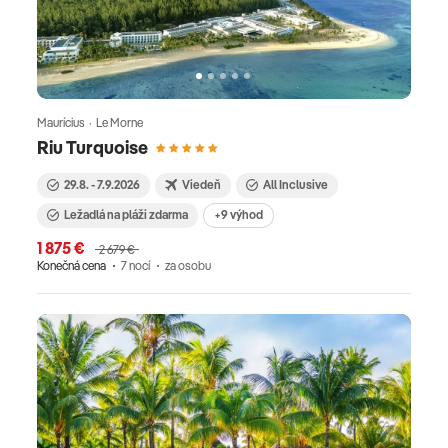
Maurícius · Le Morne
Riu Turquoise
29.8. - 7.9.2026
Viedeň
All Inclusive
Ležadlá na pláži zdarma
+9 výhod
1 875 €
2 679 €
Konečná cena
7 nocí
za osobu