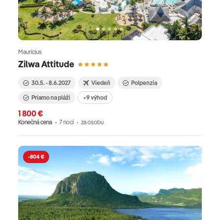
Maurícius
Zilwa Attitude
30.5. - 8.6.2027
Viedeň
Polpenzia
Priamo na pláži
+9 výhod
1 800 €
Konečná cena
7 nocí
za osobu
-804 €