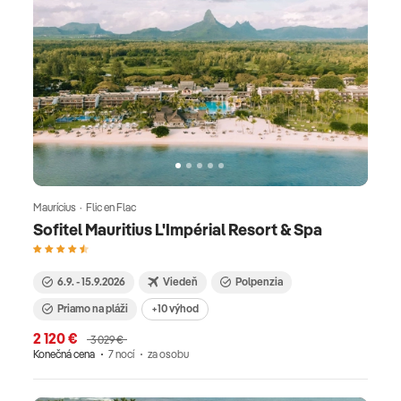
Maurícius · Flic en Flac
Sofitel Mauritius L'Impérial Resort & Spa
6.9. - 15.9.2026
Viedeň
Polpenzia
Priamo na pláži
+10 výhod
2 120 €
3 029 €
Konečná cena
7 nocí
za osobu