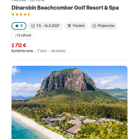
Dinarobin Beachcomber Golf Resort & Spa
5
7.5. - 16.5.2027
Viedeň
Polpenzia
+12 výhod
2 712 €
Konečná cena
7 nocí
za osobu