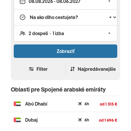
lietame na pravidelných letoch priamo z Bratislavy,
Košíc alebo Viedne, či Budapešti. V ponuke nájdete
aj termíny jesenných a jarných prázdnin, Vianoc a
Silvestra. O bezstarostnú dovolenku sa postarajú
naši delegáti, sprievodcovia a animátori.
Zobraziť
Filter
Najpredávanejšie
Oblasti pre Spojené arabské emiráty
Abú Dhabí
6h
od 1 315 €
Dubaj
6h
od 1 696 €