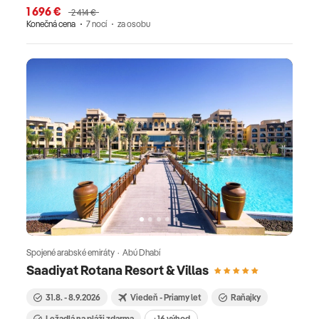
1 696 €
2 414 €
Konečná cena
7 nocí
za osobu
Spojené arabské emiráty · Abú Dhabí
Saadiyat Rotana Resort & Villas
31.8. - 8.9.2026
Viedeň - Priamy let
Raňajky
Ležadlá na pláži zdarma
+16 výhod