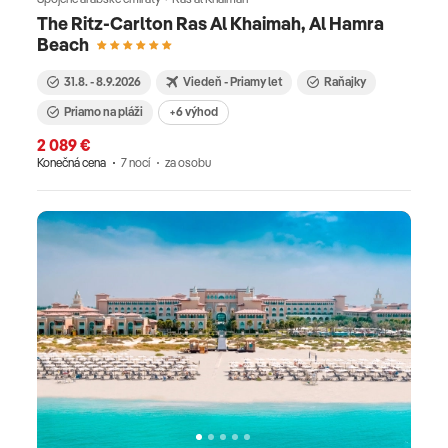
The Ritz-Carlton Ras Al Khaimah, Al Hamra
Beach
31.8. - 8.9.2026
Viedeň - Priamy let
Raňajky
Priamo na pláži
+6 výhod
2 089 €
Konečná cena
7 nocí
za osobu