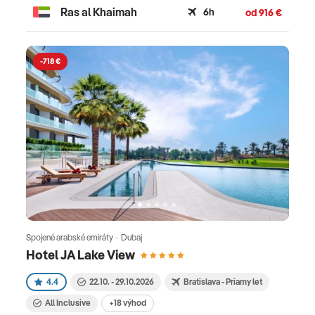
Ras al Khaimah
6h
od 916 €
-718 €
Spojené arabské emiráty · Dubaj
Hotel JA Lake View
4.4
22.10. - 29.10.2026
Bratislava - Priamy let
All Inclusive
+18 výhod