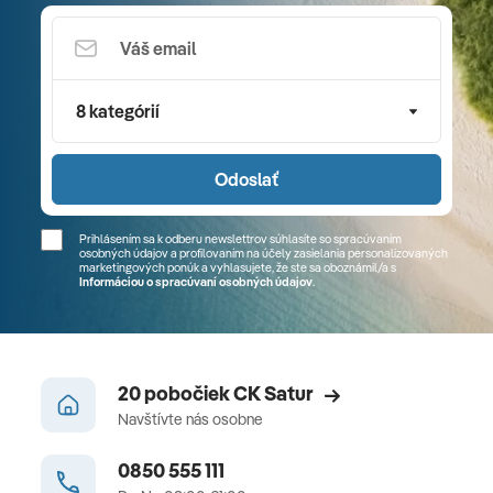
8 kategórií
Odoslať
Prihlásením sa k odberu newslettrov súhlasíte so spracúvaním
osobných údajov a profilovaním na účely zasielania personalizovaných
marketingových ponúk a vyhlasujete, že ste sa
oboznámil/a
s
Informáciou o spracúvaní osobných údajov
.
20 pobočiek CK Satur
Navštívte nás osobne
0850 555 111