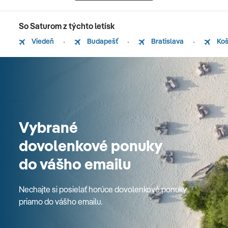
So Saturom z týchto letísk
Viedeň
Budapešť
Bratislava
Koš
Vybrané
dovolenkové ponuky
do vášho emailu
Nechajte si posielať horúce dovolenkové ponuky
priamo do vášho emailu.