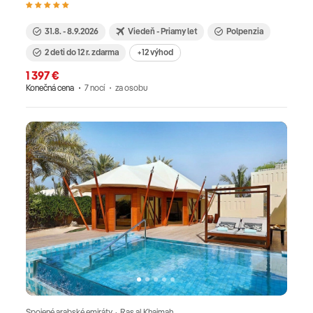
31.8. - 8.9.2026
Viedeň - Priamy let
Polpenzia
2 deti do 12 r. zdarma
+12 výhod
1 397 €
Konečná cena
7 nocí
za osobu
Spojené arabské emiráty · Ras al Khaimah