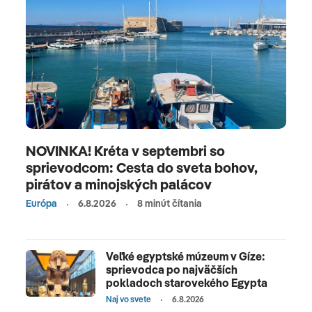
NOVINKA! Kréta v septembri so
sprievodcom: Cesta do sveta bohov,
pirátov a minojských palácov
Európa
6.8.2026
8 minút čítania
Veľké egyptské múzeum v Gíze:
sprievodca po najväčších
pokladoch starovekého Egypta
Naj vo svete
6.8.2026