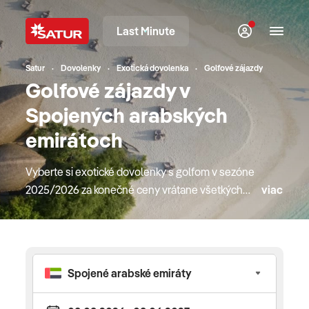
Last Minute
Satur
Dovolenky
Exotická dovolenka
Golfové zájazdy
Golfové zájazdy v
Spojených arabských
emirátoch
Vyberte si exotické dovolenky s golfom v sezóne
2025/2026 za konečné ceny vrátane všetkých
viac
poplatkov. V našej ponuke nájdete obľúbené
exotické golfové destinácie ako Dubaj, Omán,
Egypt, Maldivy, Seychely, Maurícius, ale aj Jamajku,
Kubu, Mexiko, Portugalsko, Madeiru a Tenerife.
Dovolenkujte v overených a kvalitných hoteloch,
ktoré ponúkajú špičkový golfový servis. Do exotiky