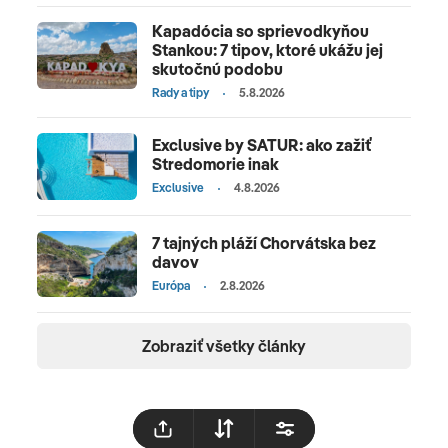
Kapadócia so sprievodkyňou
Stankou: 7 tipov, ktoré ukážu jej
skutočnú podobu
Rady a tipy
5.8.2026
Exclusive by SATUR: ako zažiť
Stredomorie inak
Exclusive
4.8.2026
7 tajných pláží Chorvátska bez
davov
Európa
2.8.2026
Zobraziť všetky články