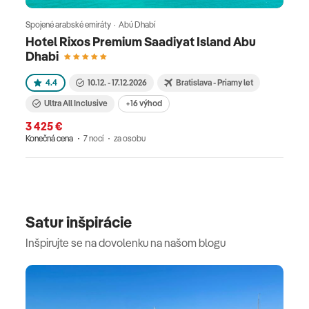
Spojené arabské emiráty · Abú Dhabí
Hotel Rixos Premium Saadiyat Island Abu
Dhabi
4.4
10.12. - 17.12.2026
Bratislava - Priamy let
Ultra All Inclusive
+16 výhod
3 425 €
Konečná cena
7 nocí
za osobu
Satur inšpirácie
Inšpirujte se na dovolenku na našom blogu