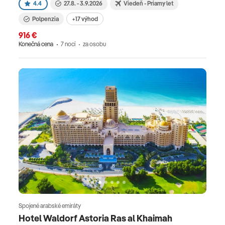
4.4
27.8. - 3.9.2026
Viedeň - Priamy let
Polpenzia
+17 výhod
916 €
Konečná cena
7 nocí
za osobu
Spojené arabské emiráty
Hotel Waldorf Astoria Ras al Khaimah