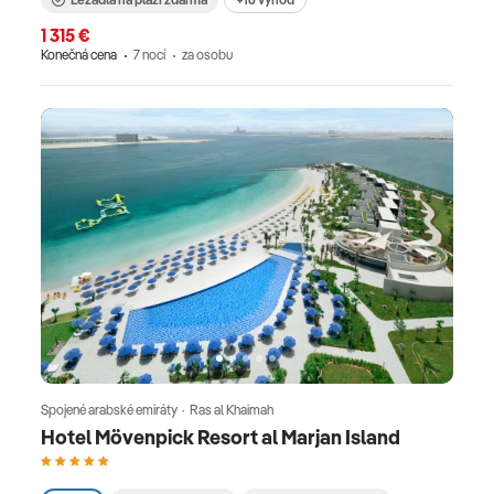
1 315 €
Konečná cena
7 nocí
za osobu
Spojené arabské emiráty · Ras al Khaimah
Hotel Mövenpick Resort al Marjan Island