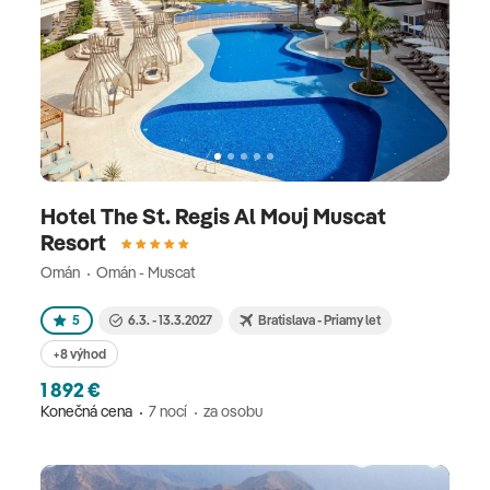
Hotel The St. Regis Al Mouj Muscat
Resort
Omán
Omán - Muscat
5
6.3. - 13.3.2027
Bratislava - Priamy let
+8 výhod
1 892 €
Konečná cena
7 nocí
za osobu