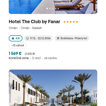
Hotel The Club by Fanar
Omán
Omán - Salalah
4.8
17.12. - 22.12.2026
Bratislava - Priamy let
+15 výhod
1 569 €
2 615 €
Konečná cena
5 nocí
za osobu