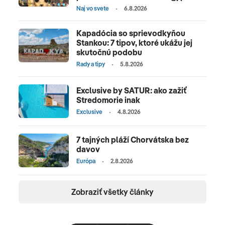
Naj vo svete
6.8.2026
Kapadócia so sprievodkyňou
Stankou: 7 tipov, ktoré ukážu jej
skutočnú podobu
Rady a tipy
5.8.2026
Exclusive by SATUR: ako zažiť
Stredomorie inak
Exclusive
4.8.2026
7 tajných pláží Chorvátska bez
davov
Európa
2.8.2026
Zobraziť všetky články