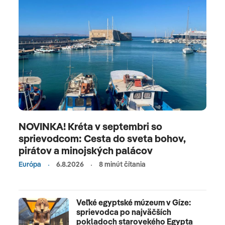
NOVINKA! Kréta v septembri so
sprievodcom: Cesta do sveta bohov,
pirátov a minojských palácov
Európa
6.8.2026
8 minút čítania
Veľké egyptské múzeum v Gíze:
sprievodca po najväčších
pokladoch starovekého Egypta