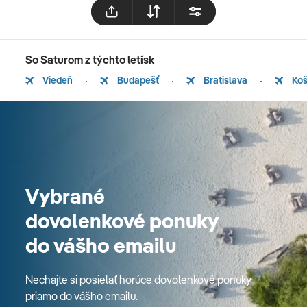
So Saturom z týchto letísk
Viedeň
Budapešť
Bratislava
Koš
Vybrané
dovolenkové ponuky
do vášho emailu
Nechajte si posielať horúce dovolenkové ponuky
priamo do vášho emailu.