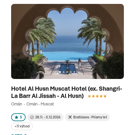
Hotel Al Husn Muscat Hotel (ex. Shangri-
La Barr Al Jissah - Al Husn)
Omán
Omán - Muscat
5
28.11. - 5.12.2026
Bratislava - Priamy let
+11 výhod