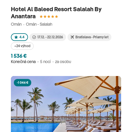
Hotel Al Baleed Resort Salalah By
Anantara
Omán
Omán - Salalah
4.4
17.12. - 22.12.2026
Bratislava - Priamy let
+24 výhod
1 536 €
Konečná cena
5 nocí
za osobu
-1 046 €