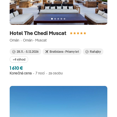
Hotel The Chedi Muscat
Omán
Omán - Muscat
28.11. - 5.12.2026
Bratislava - Priamy let
Raňajky
+4 výhod
1 610 €
Konečná cena
7 nocí
za osobu