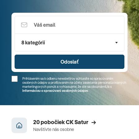
8 kategórií
Odoslať
Prihlásením sa k odberu newslettrov súhlasíte so spracúvaním
osobných údajov a profilovaním na účely zasielania personalizovaných
marketingových ponúk a vyhlasujete, že ste sa
oboznámil/a
s
Informáciou o spracúvaní osobných údajov
.
20 pobočiek CK Satur
Navštívte nás osobne