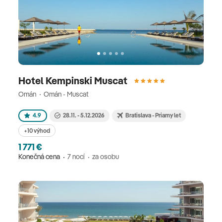
Hotel Kempinski Muscat
Omán
Omán - Muscat
4.9
28.11. - 5.12.2026
Bratislava - Priamy let
+10 výhod
1 771 €
Konečná cena
7 nocí
za osobu