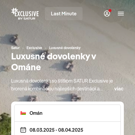
Last Minute
Satur
Exclusive
Luxusné dovolenky
Luxusné dovolenky v
Ománe
Luxusná dovolenka so štítkom SATUR Exclusive je
tvorená kombináciou najlepších destinácií a
viac
najprestížnejších hotelov. Ich výnimočnosť je
deklarovaná svetovými oceneniami v oblasti
hotelierstva, preslávenými gurmánskymi
reštauráciami, bohatou ponukou starostlivosti o
telo a diskrétnosťou aj počas roku 2026. Cestujte