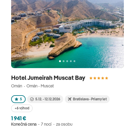
Hotel Jumeirah Muscat Bay
Omán
Omán - Muscat
5
5.12. - 12.12.2026
Bratislava - Priamy let
+6 výhod
1 941 €
Konečná cena
7 nocí
za osobu