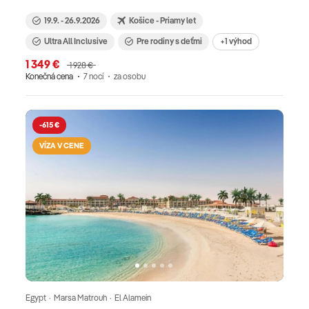
19.9. - 26.9.2026
Košice - Priamy let
Ultra All Inclusive
Pre rodiny s deťmi
+1 výhod
1 349 €
1 928 €
Konečná cena
7 nocí
za osobu
-615 €
VÍZA V CENE
Egypt · Marsa Matrouh · El Alamein