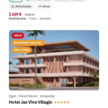
All Inclusive
+17 výhod
2 269 €
3 242 €
Konečná cena
7 nocí
za osobu
-800 €
SLOVENSKÝ DELEGÁT
VÍZA V CENE
Egypt · Marsa Matrouh · Almaza Bay
Hotel Jaz Viva Villagio