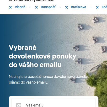
Viedeň
Budapešť
Bratislava
Koš
Vybrané
dovolenkové ponuky
do vášho emailu
Nechajte si posielať horúce dovolenkové ponuky
priamo do vášho emailu.