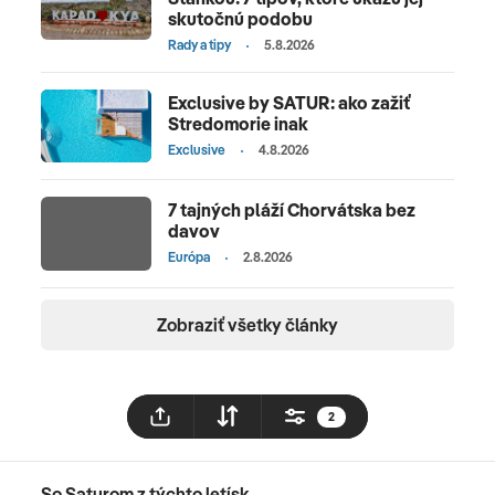
skutočnú podobu
Rady a tipy
5.8.2026
Exclusive by SATUR: ako zažiť
Stredomorie inak
Exclusive
4.8.2026
7 tajných pláží Chorvátska bez
davov
Európa
2.8.2026
Zobraziť všetky články
2
So Saturom z týchto letísk