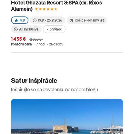
Hotel Ghazala Resort & SPA (ex. Rixos
Alamein)
4.8
19.9. - 26.9.2026
Košice - Priamy let
All Inclusive
+15 výhod
1 435 €
2 050 €
Konečná cena
7 nocí
za osobu
Satur inšpirácie
Inšpirujte se na dovolenku na našom blogu