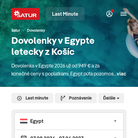
Last Minute
Satur
Dovolenky
Dovolenky v Egypte
letecky z Košíc
Dovolenka v Egypte 2026 už od 949 € a za
konečné ceny s poplatkami. Egypt púta pozornosť
viac
celého sveta svojou jedinečnou až tajomnou
históriou, veľkolepou kultúrou či dávnym
dedičstvom. Pýši sa jedinečnými monumentálnymi
Last minute
Poznávanie
Ďalšie
pamiatkami, pyramídami a chrámami v Káhire,
Luxore či Karnaku, bohatým podmorským svetom
a unikátnymi korálovými útesmi. Preneste sa na
chvíľu spolu s nami na pobrežie obmývané
červeným morom, spoznajte zátoky a lagúny