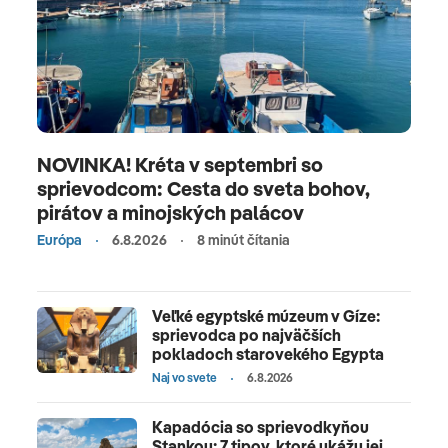
NOVINKA! Kréta v septembri so
sprievodcom: Cesta do sveta bohov,
pirátov a minojských palácov
Európa
6.8.2026
8 minút čítania
Veľké egyptské múzeum v Gíze:
sprievodca po najväčších
pokladoch starovekého Egypta
Naj vo svete
6.8.2026
Kapadócia so sprievodkyňou
Stankou: 7 tipov, ktoré ukážu jej