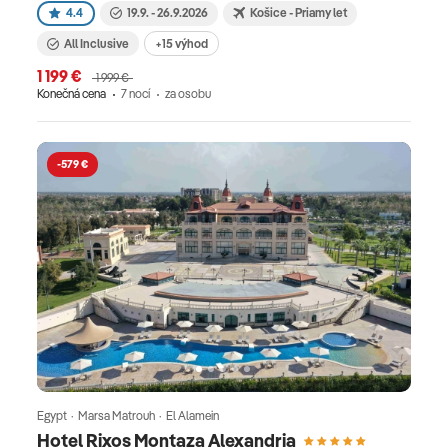
4.4
19.9. - 26.9.2026
Košice - Priamy let
All Inclusive
+15 výhod
1 199 €
1 999 €
Konečná cena
7 nocí
za osobu
-579 €
Egypt · Marsa Matrouh · El Alamein
Hotel Rixos Montaza Alexandria