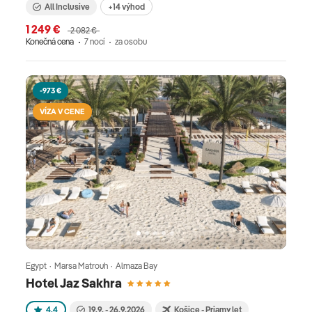
All Inclusive
+14 výhod
1 249 €
2 082 €
Konečná cena
7 nocí
za osobu
-973 €
VÍZA V CENE
Egypt · Marsa Matrouh · Almaza Bay
Hotel Jaz Sakhra
4.4
19.9. - 26.9.2026
Košice - Priamy let