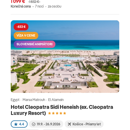
1 099 €
1 832 €
Konečná cena
7 nocí
za osobu
-833 €
VÍZA V CENE
SLOVENSKÍ ANIMÁTORI
Egypt · Marsa Matrouh · El Alamein
Hotel Cleopatra Sidi Heneish (ex. Cleopatra
Luxury Resort)
4.4
19.9. - 26.9.2026
Košice - Priamy let