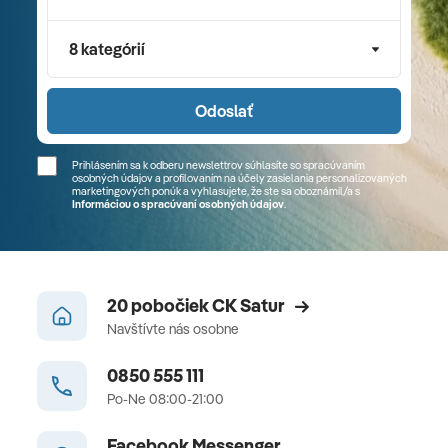
8 kategórií
Odoslať
Prihlásením sa k odberu newslettrov súhlasíte so spracúvaním
osobných údajov a profilovaním na účely zasielania personalizovaných
marketingových ponúk a vyhlasujete, že ste sa
oboznámil/a
s
Informáciou o spracúvaní osobných údajov
.
20 pobočiek CK Satur
Navštívte nás osobne
0850 555 111
Po-Ne 08:00-21:00
Facebook Messenger