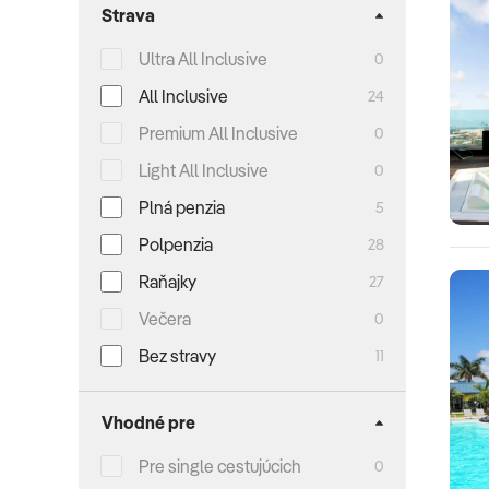
Strava
Ultra All Inclusive
0
All Inclusive
24
Premium All Inclusive
0
Light All Inclusive
0
Plná penzia
5
Polpenzia
28
Raňajky
27
Večera
0
Bez stravy
11
Vhodné pre
Pre single cestujúcich
0