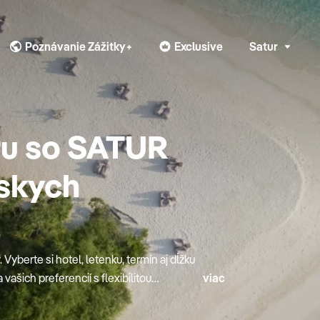
Poznávanie Zážitky+
Exclusive
Satur
ru so SATUR
skych
Vyberte si hotel, letenku, termín aj dĺžku
ašich preferencií s flexibilitou
viac
UR Dynamic prináša moderný spôsob
pné lety, overené hotely a doplnkové