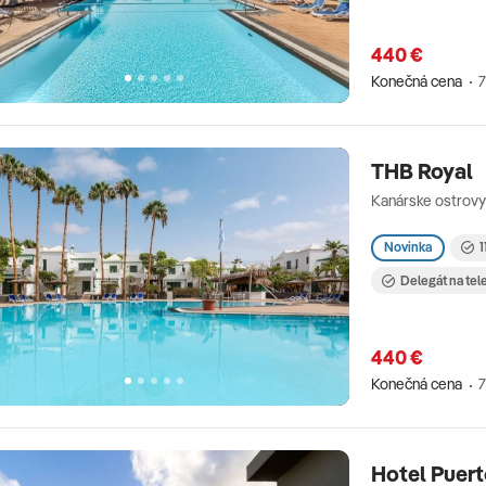
440 €
Konečná cena
7
THB Royal
Kanárske ostrovy
Novinka
1
Delegát na tel
440 €
Konečná cena
7
Hotel Puert