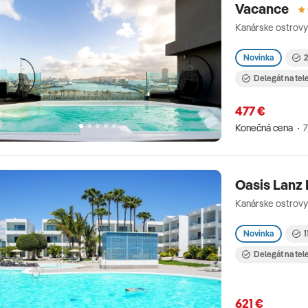
Vacance
Kanárske ostrovy
Novinka
2
Delegát na tel
477 €
Konečná cena
7
Oasis Lanz
Kanárske ostrovy
Novinka
1
Delegát na tel
621 €