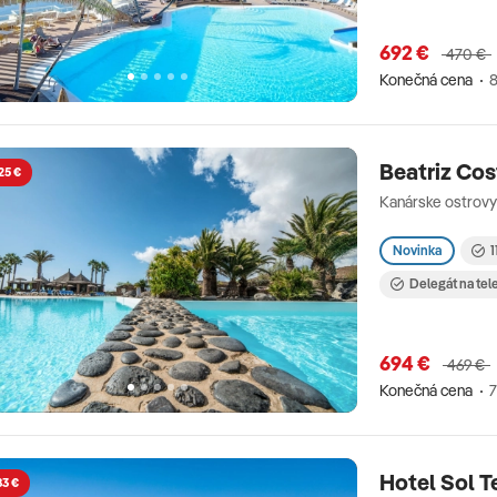
692 €
470 €
Konečná cena
8
Beatriz Cos
25 €
Kanárske ostrovy
Novinka
1
Delegát na tel
694 €
469 €
Konečná cena
7
Hotel Sol T
83 €