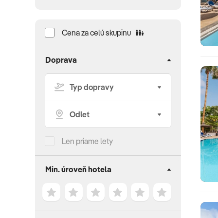
Cena za celú skupinu
Doprava
Len priame lety
Min. úroveň hotela