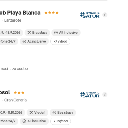
ub Playa Blanca
 · Lanzarote
1.9. - 18.9.2026
Bratislava
All Inclusive
efóne 24/7
All inclusive
+7 výhod
 nocí
za osobu
osol
 · Gran Canaria
0.9. - 8.10.2026
Viedeň
Bez stravy
efóne 24/7
All inclusive
+11 výhod