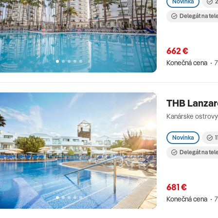
Novinka
2
Delegát na tel
662 €
Konečná cena
7
THB Lanzar
Kanárske ostrovy
Novinka
1
Delegát na tel
681 €
Konečná cena
7