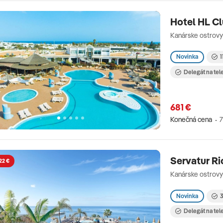
Hotel HL Cl
Kanárske ostrovy
Novinka
1
Delegát na tel
681 €
Konečná cena
7
Servatur Ri
22 €
Kanárske ostrovy
Novinka
3
Delegát na tel