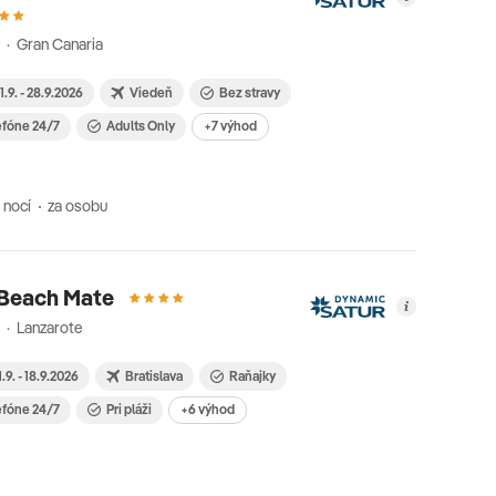
 · Gran Canaria
1.9. - 28.9.2026
Viedeň
Bez stravy
efóne 24/7
Adults Only
+7 výhod
 nocí
za osobu
 Beach Mate
 · Lanzarote
1.9. - 18.9.2026
Bratislava
Raňajky
efóne 24/7
Pri pláži
+6 výhod