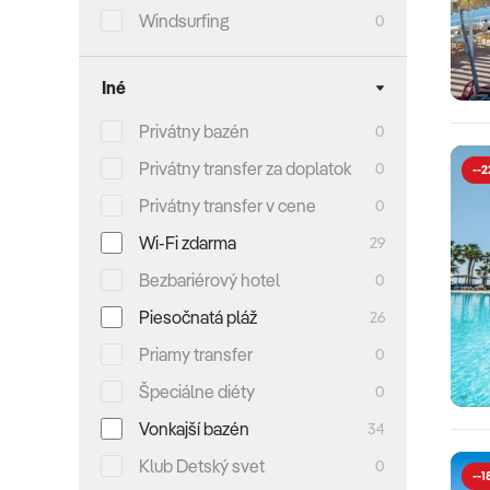
Windsurfing
0
Iné
Privátny bazén
0
Privátny transfer za doplatok
0
--2
Privátny transfer v cene
0
Wi-Fi zdarma
29
Bezbariérový hotel
0
Piesočnatá pláž
26
Priamy transfer
0
Špeciálne diéty
0
Vonkajší bazén
34
Klub Detský svet
0
--1