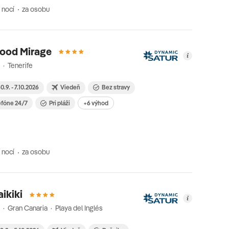
 nocí
za osobu
ood Mirage
 · Tenerife
0.9. - 7.10.2026
Viedeň
Bez stravy
efóne 24/7
Pri pláži
+6 výhod
 nocí
za osobu
ikiki
· Gran Canaria · Playa del Inglés