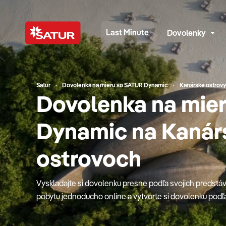
Last Minute
Dovolenky
Satur
Dovolenka na mieru so SATUR Dynamic
Kanárske ostrovy
Dovolenka na mie
Dynamic na Kanár
ostrovoch
Vyskladajte si dovolenku presne podľa svojich predstáv. 
pobytu jednoducho online a vytvorte si dovolenku podľa v
dynamických balíkov a istotou služieb CK SATUR. SAT
rezervácie dovolenky, vďaka ktorému kombinujete dostu