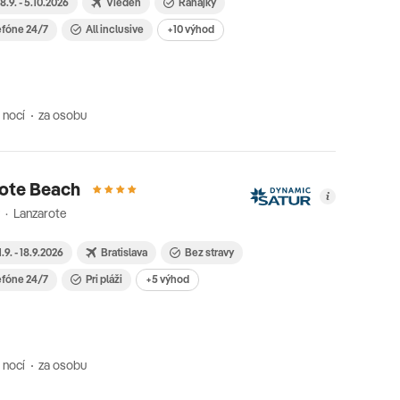
8.9. - 5.10.2026
Viedeň
Raňajky
efóne 24/7
All inclusive
+10 výhod
 nocí
za osobu
ote Beach
 · Lanzarote
1.9. - 18.9.2026
Bratislava
Bez stravy
efóne 24/7
Pri pláži
+5 výhod
 nocí
za osobu