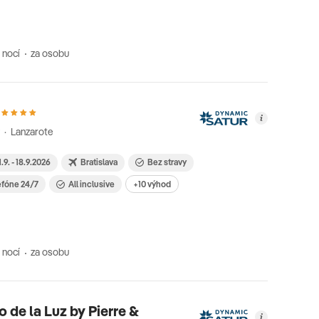
 nocí
za osobu
 · Lanzarote
1.9. - 18.9.2026
Bratislava
Bez stravy
efóne 24/7
All inclusive
+10 výhod
 nocí
za osobu
o de la Luz by Pierre &