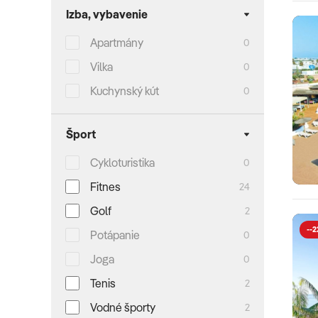
Izba, vybavenie
Apartmány
0
Vilka
0
Kuchynský kút
0
Šport
Cykloturistika
0
Fitnes
24
Golf
2
--2
Potápanie
0
Joga
0
Tenis
2
Vodné športy
2