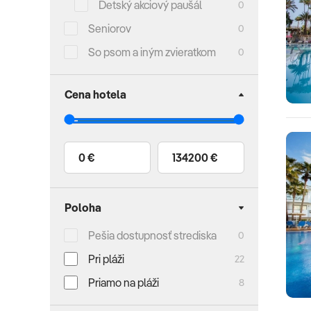
Detský akciový paušál
0
Seniorov
0
So psom a iným zvieratkom
0
Cena hotela
0 €
134200 €
Poloha
Pešia dostupnosť strediska
0
Pri pláži
22
Priamo na pláži
8