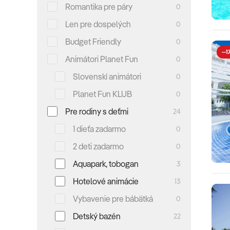
Romantika pre páry
0
Len pre dospelých
0
Budget Friendly
0
--1
Animátori Planet Fun
0
Slovenskí animátori
0
Planet Fun KLUB
0
Pre rodiny s deťmi
24
1 dieťa zadarmo
0
2 deti zadarmo
0
Aquapark, tobogan
3
Hotelové animácie
13
Vybavenie pre bábätká
0
Detský bazén
22