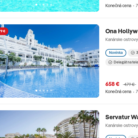
Konečná cena
7
Ona Hollyw
79 €
Kanárske ostrovy
Novinka
3
Delegát na tel
658 €
479 €
Konečná cena
7
Servatur Wa
Kanárske ostrovy 