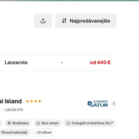
Najpredávanejšie
Lanzarote
-
od 440 €
l Island
 · Lanzarote
Bratislava
Bez stravy
Delegát na telefóne 24/7
Piesočnatá pláž
+12 výhod