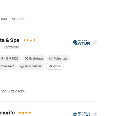
 nocí
za osobu
ta & Spa
 · Lanzarote
1.9. - 18.9.2026
Bratislava
Polpenzia
efóne 24/7
All inclusive
+9 výhod
 nocí
za osobu
enerife