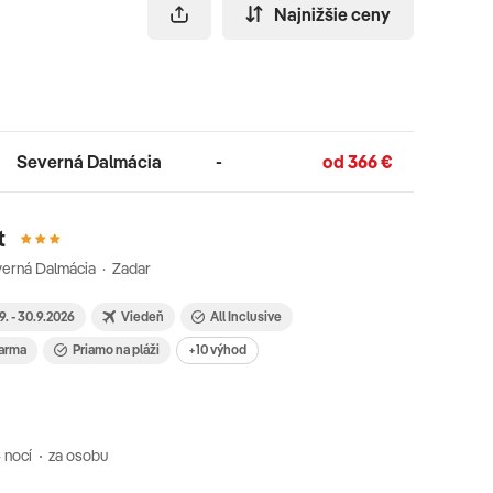
Najnižšie ceny
Severná Dalmácia
-
od 366 €
t
erná Dalmácia · Zadar
9. - 30.9.2026
Viedeň
All Inclusive
darma
Priamo na pláži
+10 výhod
 nocí
za osobu