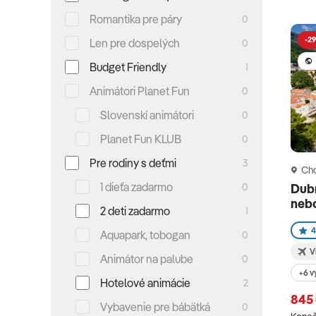
Romantika pre páry
0
-29
Len pre dospelých
0
Budget Friendly
1
Animátori Planet Fun
0
Slovenskí animátori
0
Planet Fun KLUB
0
Pre rodiny s deťmi
3
Cho
1 dieťa zadarmo
0
Dub
neb
2 deti zadarmo
1
4
Aquapark, tobogan
0
V
Animátor na palube
0
+6 v
Hotelové animácie
2
845
Vybavenie pre bábätká
0