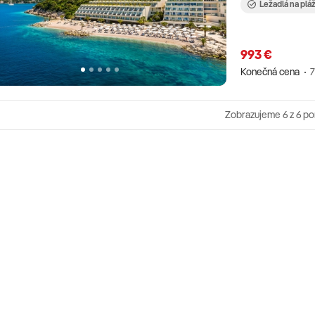
Ležadlá na plá
993 €
Konečná cena
7
Zobrazujeme
6
z 6 p