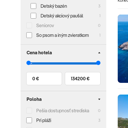
Koneč
Detský bazén
3
Detský akciový paušál
1
Seniorov
0
So psom a iným zvieratkom
1
Cena hotela
0 €
134200 €
Poloha
Pešia dostupnosť strediska
0
Pri pláži
3