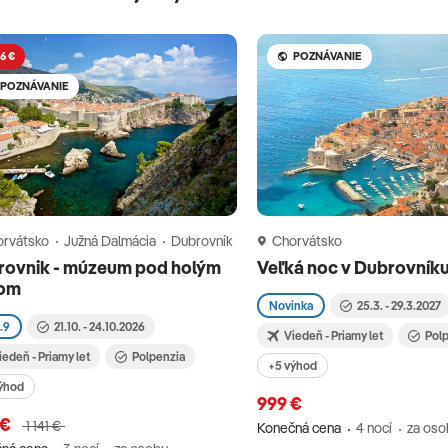
6 €
POZNÁVANIE
POZNÁVANIE
rvátsko
Južná Dalmácia
Dubrovník
Chorvátsko
rovnik - múzeum pod holým
Veľká noc v Dubrovník
om
Novinka
25.3. - 29.3.2027
.9
21.10. - 24.10.2026
Viedeň - Priamy let
Pol
iedeň - Priamy let
Polpenzia
+5 výhod
ýhod
999 €
 €
1 141 €
Konečná cena
4 nocí
za oso