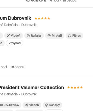
Konečná cena
4 nocí
za osobu
ium Dubrovnik
ná Dalmácia · Dubrovník
6
Viedeň
Raňajky
Pri pláži
Fitnes
na
+2 výhod
 nocí
za osobu
resident Valamar Collection
ná Dalmácia · Dubrovník
10. - 27.10.2026
Viedeň
Raňajky