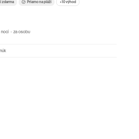
ži zdarma
Priamo na pláži
+10 výhod
 nocí
za osobu
onúk