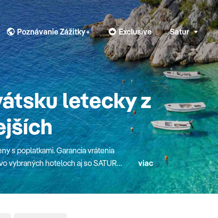
Poznávanie Zážitky+
Exclusive
Satur
átsku letecky z
ejších
ny s poplatkami. Garancia vrátenia
, vo vybraných hoteloch aj so SATUR
viac
e členité pobrežie, nad ktorým sa vypínajú
ov a maličkých ostrovčekov s jedinečnými
och. Nechajte sa rozmaznávať krásou
ých hoteloch s all inclusive. Aké