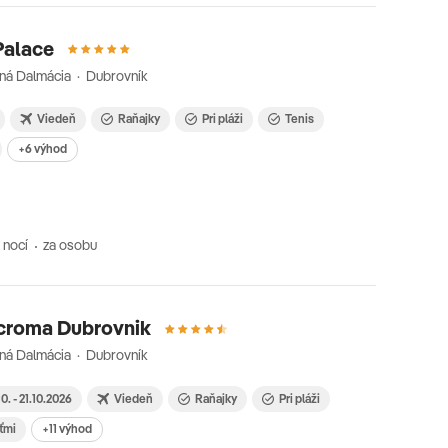
Palace
ná Dalmácia · Dubrovník
Viedeň
Raňajky
Pri pláži
Tenis
+6 výhod
 nocí
za osobu
croma Dubrovnik
ná Dalmácia · Dubrovník
10. - 21.10.2026
Viedeň
Raňajky
Pri pláži
eťmi
+11 výhod