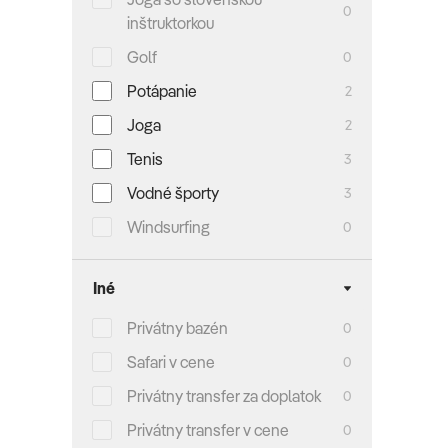
0
inštruktorkou
Golf
0
Potápanie
2
Joga
2
Tenis
3
Vodné športy
3
Windsurfing
0
Iné
Privátny bazén
0
Safari v cene
0
Privátny transfer za doplatok
0
Privátny transfer v cene
0