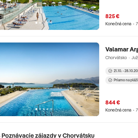
esta príchodu. Pre detailné informácie o
vostiach si prečítajte nášho turistického
825 €
Konečná cena
7
Valamar Ar
Chorvátsko · Juž
21.10. - 28.10.2
Priamo na pláž
844 €
Konečná cena
7
 Poznávacie zájazdy v Chorvátsku