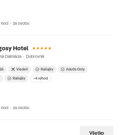
 nocí
za osobu
gosy Hotel
ná Dalmácia · Dubrovník
026
Viedeň
Raňajky
Adults Only
i
Raňajky
+4 výhod
 nocí
za osobu
Všetko