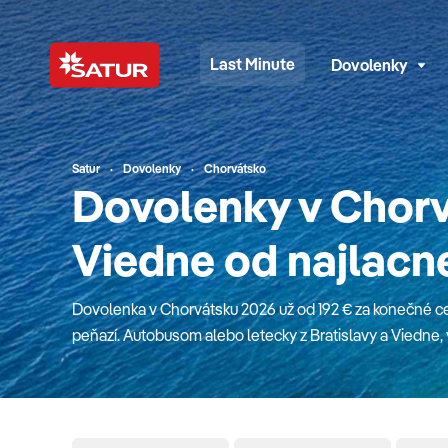
Last Minute
Dovolenky
Satur
Dovolenky
Chorvátsko
Dovolenky v Chorv
Viedne od najlacn
Dovolenka v Chorvátsku 2026 už od 192 € za konečné ce
peňazí. Autobusom alebo letecky z Bratislavy a Viedne
animátormi a all inclusive. Romantické zálivy obmývajúc
starobylé kamenné mestečká, množstvo väčších ostrov
zákutiami nedotknutej prírody nielen v početných park
priezračného mora hrajúceho všetkými farbami v kvalitn