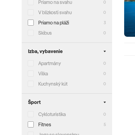
Priamo na svahu
0
V blízkosti svahu
0
Priamo na pláži
3
Skibus
0
Izba, vybavenie
Apartmány
0
Vilka
0
Kuchynský kút
0
Šport
Cykloturistika
0
Fitnes
5
Joga so slovenskou