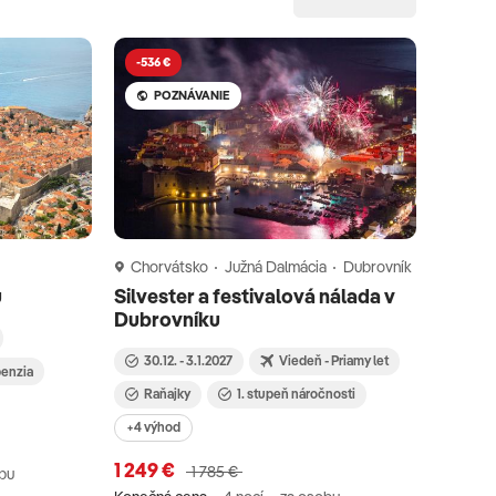
-536 €
POZNÁVANIE
Chorvátsko
Južná Dalmácia
Dubrovník
u
Silvester a festivalová nálada v
Dubrovníku
30.12. - 3.1.2027
Viedeň - Priamy let
penzia
Raňajky
1. stupeň náročnosti
+4 výhod
1 249 €
1 785 €
bu