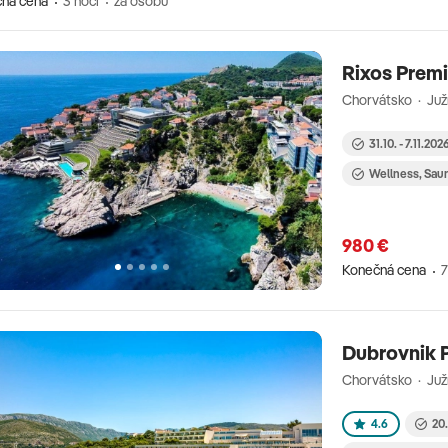
ná cena
3 nocí
za osobu
Rixos Prem
Chorvátsko · Juž
31.10. - 7.11.202
Wellness, Sau
980 €
Konečná cena
7
Dubrovnik P
Chorvátsko · Juž
4.6
20.