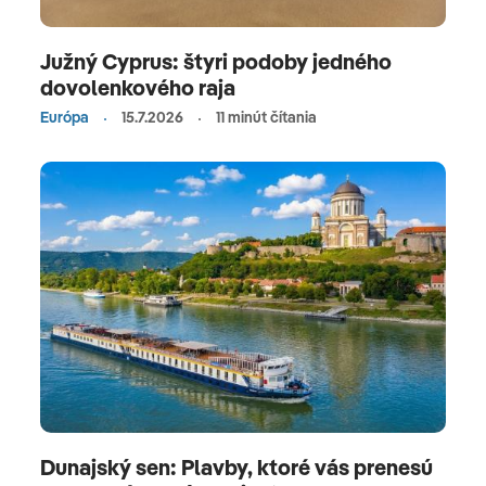
Južný Cyprus: štyri podoby jedného
dovolenkového raja
Európa
15.7.2026
11 minút čítania
Dunajský sen: Plavby, ktoré vás prenesú