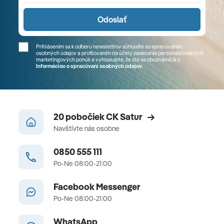
Odoslať
Prihlásením sa k odberu newslettrov súhlasíte so spracúvaním
osobných údajov a profilovaním na účely zasielania personalizovaných
marketingových ponúk a vyhlasujete, že ste sa
oboznámil/a
s
Informáciou o spracúvaní osobných údajov
.
20 pobočiek CK Satur
Navštívte nás osobne
0850 555 111
Po-Ne 08:00-21:00
Facebook Messenger
Po-Ne 08:00-21:00
WhatsApp