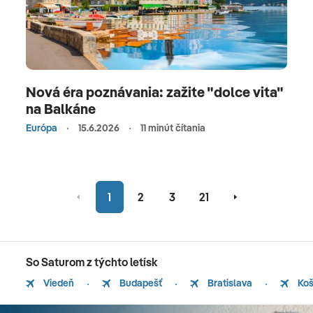
Nová éra poznávania: zažite "dolce vita"
na Balkáne
Európa
15.6.2026
11 minút čítania
1
2
3
21
So Saturom z týchto letísk
Viedeň
Budapešť
Bratislava
Koš