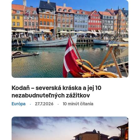
Kodaň – severská kráska a jej 10
nezabudnuteľných zážitkov
Európa
27.7.2026
10 minút čítania