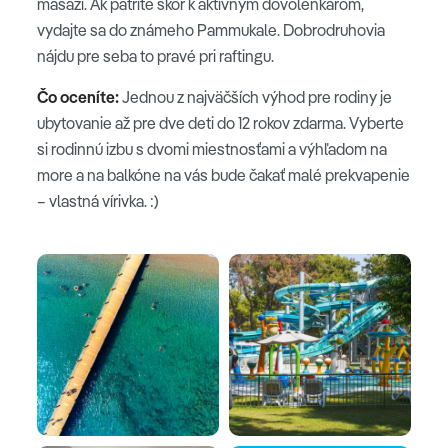
masáži. Ak patríte skôr k aktívnym dovolenkárom,
vydajte sa do známeho Pammukale. Dobrodruhovia
nájdu pre seba to pravé pri raftingu.
Čo oceníte:
Jednou z najväčších výhod pre rodiny je
ubytovanie až pre dve deti do 12 rokov zdarma. Vyberte
si rodinnú izbu s dvomi miestnosťami a výhľadom na
more a na balkóne na vás bude čakať malé prekvapenie
– vlastná vírivka. :)