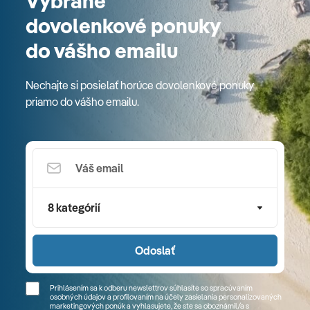
Vybrané
dovolenkové ponuky
do vášho emailu
Nechajte si posielať horúce dovolenkové ponuky
priamo do vášho emailu.
8 kategórií
Odoslať
Prihlásením sa k odberu newslettrov súhlasíte so spracúvaním
osobných údajov a profilovaním na účely zasielania personalizovaných
marketingových ponúk a vyhlasujete, že ste sa
oboznámil/a
s