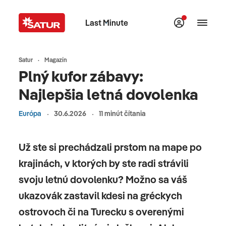
Last Minute
Satur
Magazín
Plný kufor zábavy:
Najlepšia letná dovolenka
Európa
30.6.2026
11 minút čítania
Už ste si prechádzali prstom na mape po
krajinách, v ktorých by ste radi strávili
svoju letnú dovolenku? Možno sa váš
ukazovák zastavil kdesi na gréckych
ostrovoch či na Turecku s overenými