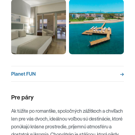
Planet FUN
Pre páry
Ak túžite po romantike, spoločných zážitkoch a chvíľach
len pre vás dvoch, ideálnou voľbou sú destinácie, ktoré
ponúkajú krásne prostredie, príjemnú atmosféru a
dostatok súkromia. Chorvátsko je stálicou, ktorá nikdy