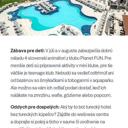
Zábava pre deti:
V júli a v auguste zabezpečia dobrú
náladu 4 slovenskí animátori z klubu Planet FUN. Pre
menšie deti sú pripravené aktivity v mini klube, pre tie
väčšie je teenage klub. Nebudú sa vedieť odtrhnúť ani
od bazénov so šmýkačkami a toboganmi v aquaparku.
Ale možno sa vám ich odtiaľ podarí dostať, keď ich
nalákate na zmrzlinu, wafle, gözleme alebo popcorn.
Oddych pre dospelých:
Aký by to bol turecký hotel
bez tureckých kúpeľov? Zájdite do wellness centra
a doprajte si pokoj a ticho v saune či uvoľnenie na