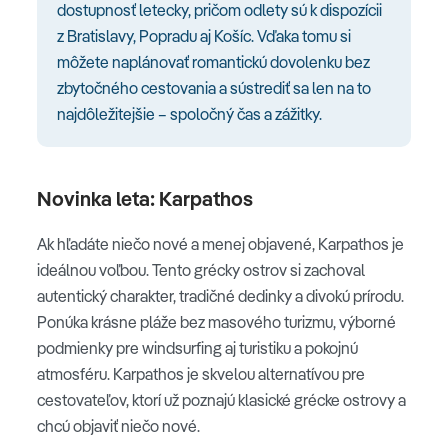
dostupnosť letecky, pričom odlety sú k dispozícii
z Bratislavy, Popradu aj Košíc. Vďaka tomu si
môžete naplánovať romantickú dovolenku bez
zbytočného cestovania a sústrediť sa len na to
najdôležitejšie – spoločný čas a zážitky.
Novinka leta: Karpathos
Ak hľadáte niečo nové a menej objavené, Karpathos je
ideálnou voľbou. Tento grécky ostrov si zachoval
autentický charakter, tradičné dedinky a divokú prírodu.
Ponúka krásne pláže bez masového turizmu, výborné
podmienky pre windsurfing aj turistiku a pokojnú
atmosféru. Karpathos je skvelou alternatívou pre
cestovateľov, ktorí už poznajú klasické grécke ostrovy a
chcú objaviť niečo nové.