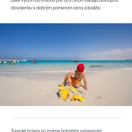
zase výbornou voľbou pre tých, ktorí hľadajú dostupnú
dovolenku s dobrým pomerom ceny a kvality.
Turecké hotely sú známe bohatým vybavením