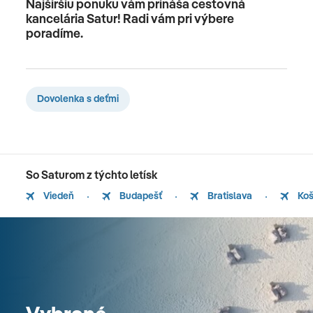
Najširšiu ponuku vám prináša cestovná
kancelária Satur! Radi vám pri výbere
poradíme.
Dovolenka s deťmi
So Saturom z týchto letísk
Viedeň
Budapešť
Bratislava
Koš