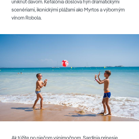
uniknúť davom. Kefalónia doslova hýri dramatickými
scenériami, ikonickými plážami ako Myrtos a výborným
vínom Robola.
Ak túžite po niečom výnimočnom, Sardínia prinesie