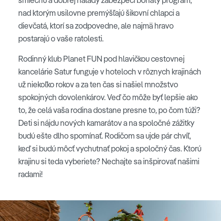
nad ktorým usilovne premýšľajú šikovní chlapci a
dievčatá, ktorí sa zodpovedne, ale najmä hravo
postarajú o vaše ratolesti.
Rodinný klub Planet FUN pod hlavičkou cestovnej
kancelárie Satur funguje v hoteloch v rôznych krajinách
už niekoľko rokov a za ten čas si našiel množstvo
spokojných dovolenkárov. Veď čo môže byť lepšie ako
to, že celá vaša rodina dostane presne to, po čom túži?
Deti si nájdu nových kamarátov a na spoločné zážitky
budú ešte dlho spomínať. Rodičom sa ujde pár chvíľ,
keď si budú môcť vychutnať pokoj a spoločný čas. Ktorú
krajinu si teda vyberiete? Nechajte sa inšpirovať našimi
radami!