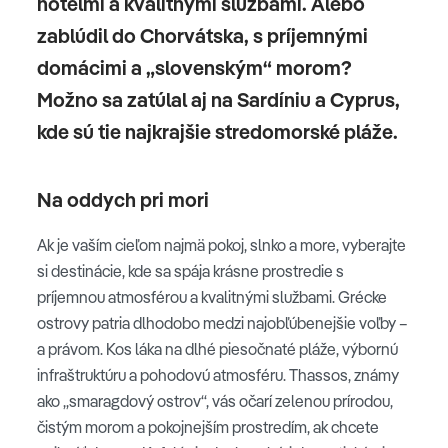
hotelmi a kvalitnými službami. Alebo
zablúdil do Chorvátska, s príjemnými
domácimi a „slovenským“ morom?
Možno sa zatúlal aj na Sardíniu a Cyprus,
kde sú tie najkrajšie stredomorské pláže.
Na oddych pri mori
Ak je vaším cieľom najmä pokoj, slnko a more, vyberajte
si destinácie, kde sa spája krásne prostredie s
príjemnou atmosférou a kvalitnými službami. Grécke
ostrovy patria dlhodobo medzi najobľúbenejšie voľby –
a právom. Kos láka na dlhé piesočnaté pláže, výbornú
infraštruktúru a pohodovú atmosféru. Thassos, známy
ako „smaragdový ostrov“, vás očarí zelenou prírodou,
čistým morom a pokojnejším prostredím, ak chcete