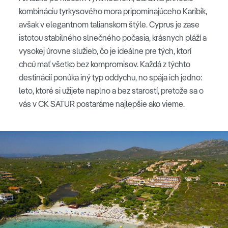
kombináciu tyrkysového mora pripomínajúceho Karibik,
avšak v elegantnom talianskom štýle. Cyprus je zase
istotou stabilného slnečného počasia, krásnych pláží a
vysokej úrovne služieb, čo je ideálne pre tých, ktorí
chcú mať všetko bez kompromisov. Každá z týchto
destinácií ponúka iný typ oddychu, no spája ich jedno:
leto, ktoré si užijete naplno a bez starostí, pretože sa o
vás v CK SATUR postaráme najlepšie ako vieme.