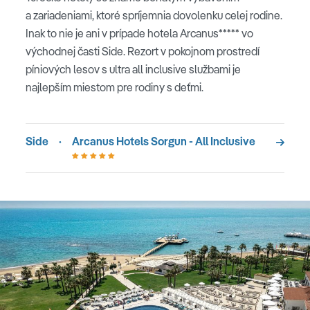
a zariadeniami, ktoré spríjemnia dovolenku celej rodine.
Inak to nie je ani v prípade hotela Arcanus***** vo
východnej časti Side. Rezort v pokojnom prostredí
píniových lesov s ultra all inclusive službami je
najlepším miestom pre rodiny s deťmi.
Side
·
Arcanus Hotels Sorgun - All Inclusive