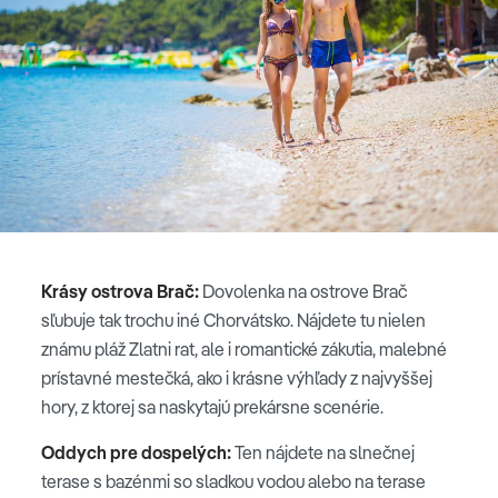
Krásy ostrova Brač:
Dovolenka na ostrove Brač
sľubuje tak trochu iné Chorvátsko. Nájdete tu nielen
známu pláž Zlatni rat, ale i romantické zákutia, malebné
prístavné mestečká, ako i krásne výhľady z najvyššej
hory, z ktorej sa naskytajú prekársne scenérie.
Oddych pre dospelých:
Ten nájdete na slnečnej
terase s bazénmi so sladkou vodou alebo na terase