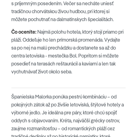
s príjemným posedením. Večer sa necháte uniesť
tradičnou chorvátskou živou hudbou, pri ktorej si
môžete pochutnať na dalmatínskych špecialitách.
Čo oceníte:
Najmä polohu hotela, ktorý stojí priamo pri
pláži. Oddeľuje ho len prímorská promenáda. Vydajte
sa po nej na malú prechádzku a dostanete sa až do
centra letoviska - mestečka Bol. Popritom si môžete
posedieť na terasách reštaurácií a kaviarní a len tak
vychutnávať život okolo seba.
Španielska Malorka ponúka pestrú kombináciu – od
pokojných zátok až po živšie letoviská, štýlové hotely a
výborné jedlo. Je ideálna pre páry, ktoré chcú spojiť
oddych s objavovaním. Kréta, najväčší grécky ostrov,
zaujme rozmanitosťou – od romantických pláží cez
tradičné dedinky až po historické pamiatky, ktoré