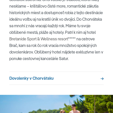
nesklame – krištáľovo čisté more, romantické zákutia
historických miest a dostupnosť robia z tejto destinácie
ideálnu voľbu aj na kratší únik vo dvojici. Do Chorvátska
sa mnohí z nás vracajú každý rok. Máme tu svoje
obľúbené mestá, pláže aj hotely. Patrí k nim aj hotel
Bretanide Sport & Wellness resort
***** na ostrove
Brač, kam sa rok čo rok vracia množstvo spokojných
dovolenkárov. Obľúbený hotel nájdete exkluzívne len v
ponuke cestovnej kancelárie Satur.
Dovolenky v Chorvátsku