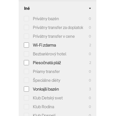
Iné
Privátny bazén
0
Privátny transfer za doplatok
0
Privátny transfer v cene
0
Wi-Fi zdarma
2
Bezbariérový hotel
0
Piesočnatá pláž
2
Priamy transfer
0
Špeciálne diéty
0
Vonkajší bazén
3
Klub Detský svet
0
Klub Rodina
0
Klub Dospelí
0