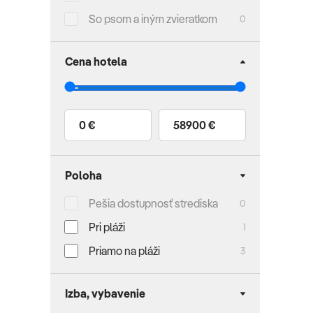
So psom a iným zvieratkom
0
Cena hotela
0 €
58900 €
Poloha
Pešia dostupnosť strediska
0
Pri pláži
1
Priamo na pláži
3
Izba, vybavenie