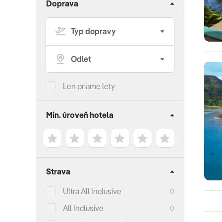
Doprava
Len priame lety
Min. úroveň hotela
Strava
Ultra All Inclusive
0
All Inclusive
0