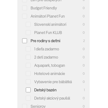
Budget Friendly
0
Animátori Planet Fun
0
Slovenskí animátori
0
Planet Fun KLUB
0
Pre rodiny s deťmi
2
1 dieťa zadarmo
0
2 deti zadarmo
0
Aquapark, tobogan
0
Hotelové animácie
0
Vybavenie pre bábätká
0
Detský bazén
1
Detský akciový paušál
0
Seniorov
0