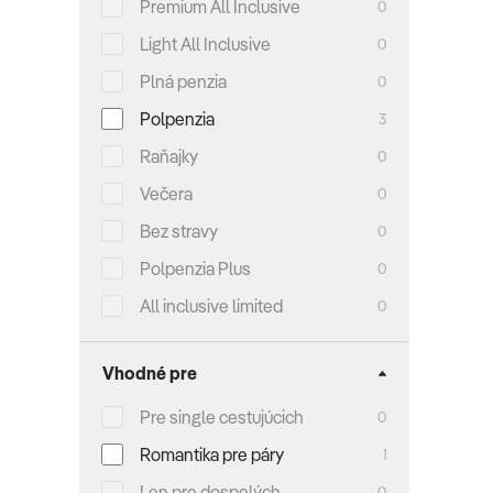
Premium All Inclusive
0
Light All Inclusive
0
Plná penzia
0
Polpenzia
3
Raňajky
0
Večera
0
Bez stravy
0
Polpenzia Plus
0
All inclusive limited
0
Vhodné pre
Pre single cestujúcich
0
Romantika pre páry
1
Len pre dospelých
0