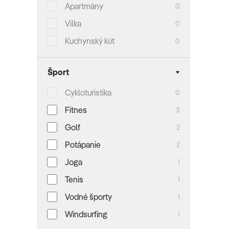
Apartmány
0
Vilka
0
Kuchynský kút
0
Šport
Cykloturistika
0
Fitnes
3
Golf
2
Potápanie
2
Joga
1
Tenis
1
Vodné športy
1
Windsurfing
1