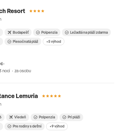
ch Resort
n
6
Budapešť
Polpenzia
Ležadlá na pláži zdarma
i
Piesočnatá pláž
+5 výhod
 €
3 nocí
za osobu
tance Lemuria
n
26
Viedeň
Polpenzia
Pri pláži
i
Pre rodiny s deťmi
+9 výhod