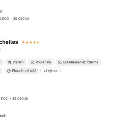
 €
2 nocí
za osobu
chelles
n
6
Viedeň
Polpenzia
Ležadlá na pláži zdarma
i
Piesočnatá pláž
+8 výhod
 nocí
za osobu
onúk