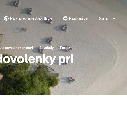
Poznávanie Zážitky+
Exclusive
Satur
nute dovolenky pri mori
Seychely
Praslin
dovolenky pri