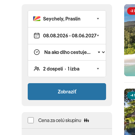
-2 
Zobraziť
-4 
Cena za celú skupinu