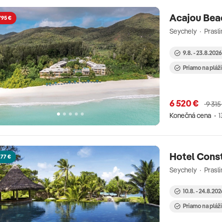
Acajou Bea
795 €
Seychely · Prasli
9.8. - 23.8.202
Priamo na pláž
6 520 €
9 315
Konečná cena
1
Hotel Cons
177 €
Seychely · Prasli
10.8. - 24.8.20
Priamo na pláž