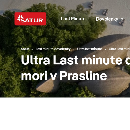
Last Minute
Dovolenky
Satur
Last minute dovolenky
Ultra last minute
Ultra Last mi
Ultra Last minute 
mori v Prasline