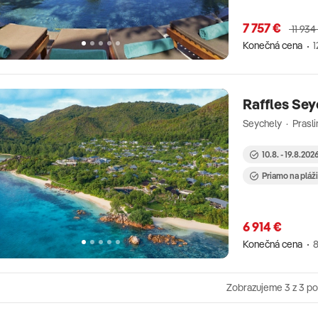
7 757 €
11 934
Konečná cena
1
Raffles Sey
Seychely · Prasli
10.8. - 19.8.202
Priamo na pláž
6 914 €
Konečná cena
8
Zobrazujeme
3
z 3 p