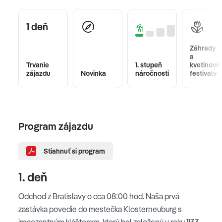
1 deň
Záhrady
a
Trvanie
1. stupeň
kvetinové
zájazdu
Novinka
náročnosti
festivaly
Program zájazdu
Stiahnuť si program
1. deň
Odchod z Bratislavy o cca 08:00 hod. Naša prvá
zastávka povedie do mestečka Klosterneuburg s