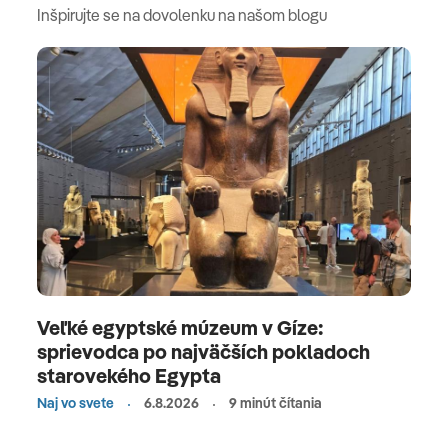
Inšpirujte se na dovolenku na našom blogu
Veľké egyptské múzeum v Gíze:
sprievodca po najväčších pokladoch
starovekého Egypta
Naj vo svete
6.8.2026
9 minút čítania