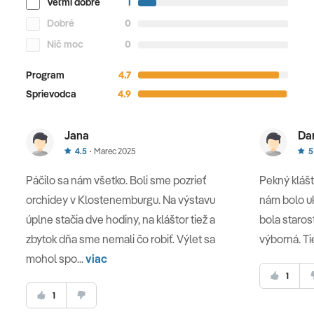
Veľmi dobré
1
Dobré
0
Nič moc
0
Program
4.7
Sprievodca
4.9
Jana
Da
4.5
Marec 2025
5
Páčilo sa nám všetko. Boli sme pozrieť
Pekný klášt
orchidey v Klostenemburgu. Na výstavu
nám bolo uk
úplne stačia dve hodiny, na kláštor tiež a
bola staros
zbytok dňa sme nemali čo robiť. Výlet sa
výborná. Tie
mohol spo...
viac
1
1