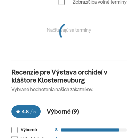
Zobraziť iba voľné termíny
Načítavajú sa termíny
Recenzie pre Výstava orchideí v
kláštore Klosterneuburg
Vybrané hodnotenia našich zákazníkov.
Výborné (
9
)
4.8
/
5
Výborné
8