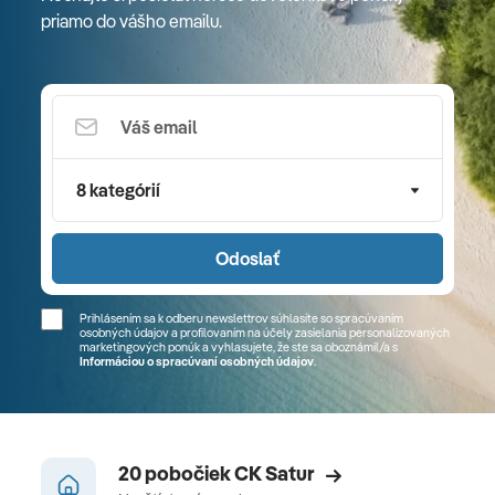
priamo do vášho emailu.
8 kategórií
Odoslať
Prihlásením sa k odberu newslettrov súhlasíte so spracúvaním
osobných údajov a profilovaním na účely zasielania personalizovaných
marketingových ponúk a vyhlasujete, že ste sa
oboznámil/a
s
Informáciou o spracúvaní osobných údajov
.
20 pobočiek CK Satur