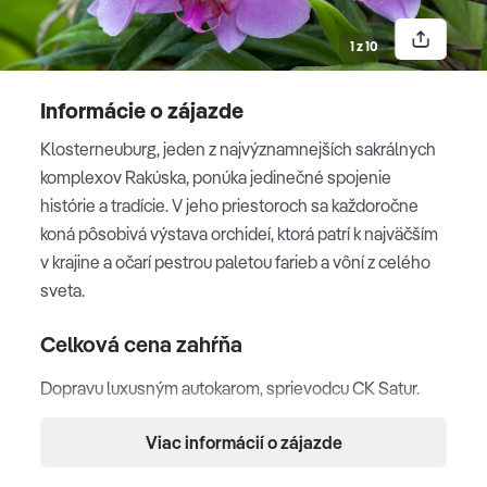
1 z 10
Informácie o zájazde
Klosterneuburg, jeden z najvýznamnejších sakrálnych
komplexov Rakúska, ponúka jedinečné spojenie
histórie a tradície. V jeho priestoroch sa každoročne
koná pôsobivá výstava orchideí, ktorá patrí k najväčším
v krajine a očarí pestrou paletou farieb a vôní z celého
sveta.
Celková cena zahŕňa
Dopravu luxusným autokarom, sprievodcu CK Satur.
Celková cena nezahŕňa
Viac informácií o zájazde
Doplatok za miestenku. Vstupy. Cestovné poistenie.