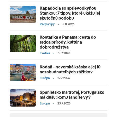
Kapadócia so sprievodkyňou
Stankou: 7 tipov, ktoré ukážu jej
skutočnú podobu
Rady a tipy
5.8.2026
Kostarika a Panama: cesta do
srdca prírody, kultúr a
dobrodružstva
Exotika
31.7.2026
Kodaň – severská kráska a jej 10
nezabudnuteľných zážitkov
Európa
27.7.2026
Španielsko má trofej, Portugalsko
má dušu: komu fandíte vy?
Európa
23.7.2026