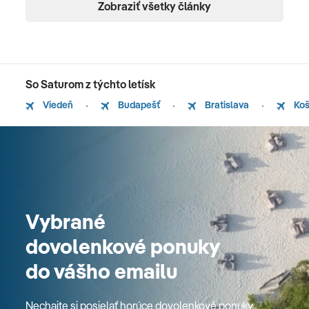
Zobraziť všetky články
So Saturom z týchto letísk
Viedeň
Budapešť
Bratislava
Koš
Vybrané
dovolenkové ponuky
do vášho emailu
Nechajte si posielať horúce dovolenkové ponuky