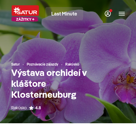
Last Minute
Satur
Poznávacie zájazdy
Rakúsko
Výstava orchideí v
kláštore
Klosterneuburg
Rakúsko
4.8