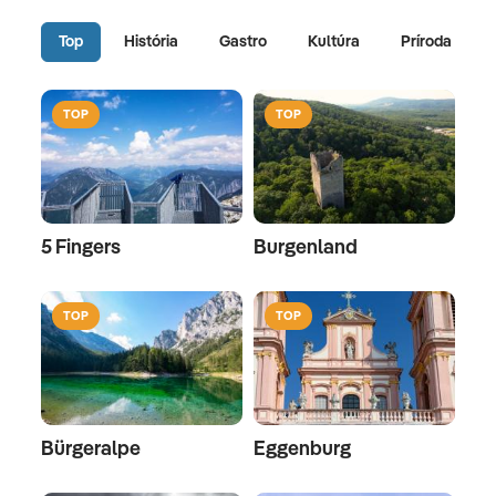
Top
História
Gastro
Kultúra
Príroda
TOP
TOP
5 Fingers
Burgenland
TOP
TOP
Bürgeralpe
Eggenburg