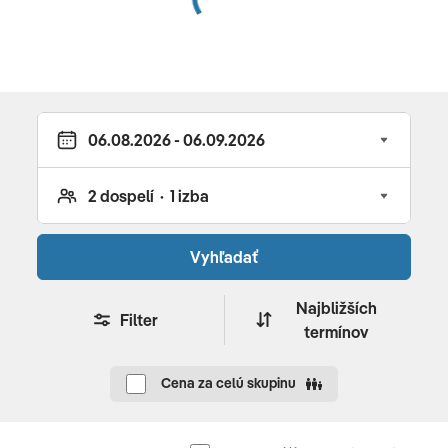
Vyhľadať
Najbližších
Filter
termínov
Cena za celú skupinu