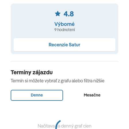
4.8
Doprava
Výborné
9 hodnotení
Autokar
Recenzie Satur
Poznámka
Zmena programu vyhradená.
Termíny zájazdu
Termín si môžete vybrať z grafu alebo filtra nižšie
Denne
Mesačne
Načítava sa denný graf cien