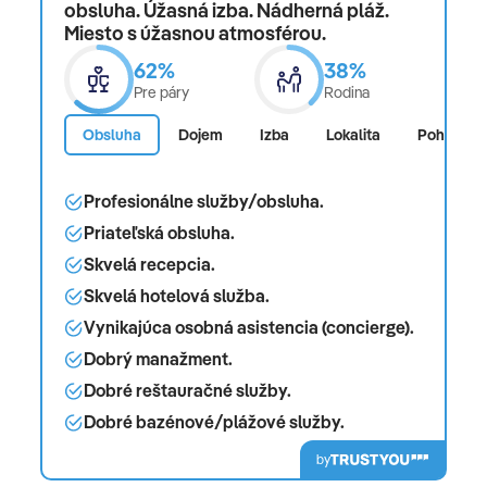
obsluha. Úžasná izba. Nádherná pláž.
Miesto s úžasnou atmosférou.
62%
38%
Pre páry
Rodina
Obsluha
Dojem
Izba
Lokalita
Pohodlie
Profesionálne služby/obsluha.
Priateľská obsluha.
Skvelá recepcia.
Skvelá hotelová služba.
Vynikajúca osobná asistencia (concierge).
Dobrý manažment.
Dobré reštauračné služby.
Dobré bazénové/plážové služby.
by