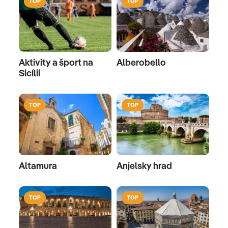
TOP
TOP
Aktivity a šport na
Alberobello
Sicílii
TOP
TOP
Altamura
Anjelsky hrad
TOP
TOP