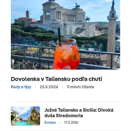
Dovolenka v Taliansku podľa chutí
Rady a tipy
25.5.2026
11 minút čítania
Južné Taliansko a Sicília: Divoká
duša Stredomoria
Európa
17.3.2026