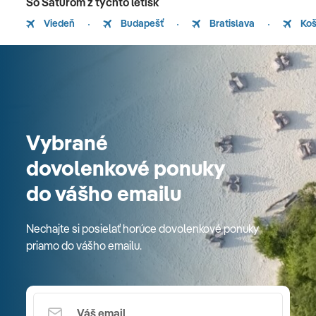
So Saturom z týchto letísk
Viedeň
Budapešť
Bratislava
Koš
Vybrané
dovolenkové ponuky
do vášho emailu
Nechajte si posielať horúce dovolenkové ponuky
priamo do vášho emailu.