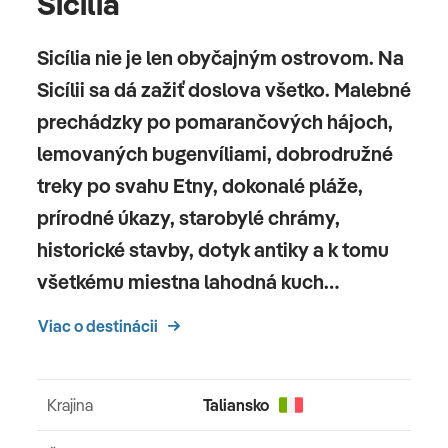
Sicília
Sicília nie je len obyčajným ostrovom. Na
Sicílii sa dá zažiť doslova všetko. Malebné
prechádzky po pomarančových hájoch,
lemovaných bugenvíliami, dobrodružné
treky po svahu Etny, dokonalé pláže,
prírodné úkazy, starobylé chrámy,
historické stavby, dotyk antiky a k tomu
všetkému miestna lahodná kuch…
Viac o destinácii
Krajina
Taliansko