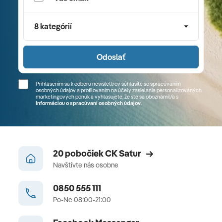
8 kategórií
Odoslať
Prihlásením sa k odberu newslettrov súhlasíte so spracúvaním
osobných údajov a profilovaním na účely zasielania personalizovaných
marketingových ponúk a vyhlasujete, že ste sa
oboznámil/a
s
Informáciou o spracúvaní osobných údajov
.
20 pobočiek CK Satur
Navštívte nás osobne
0850 555 111
Po-Ne 08:00-21:00