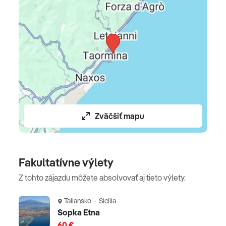
Výška pobytovej taxy závisí od kategórie ubytovania,
pričom sa pohybuje vo výške 2,00 - 10,00
EUR/osoba/deň (aktuálna sadza pobytových táx bude
uvedená v písomných informáciach k zájazdu)
Oficiálne hodnotenie
*****
Zväčšiť mapu
Fakultatívne výlety
Z tohto zájazdu môžete absolvovať aj tieto výlety.
Taliansko · Sicília
Sopka Etna
60 €