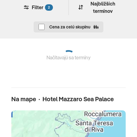
detská stolička • stráženie detí za poplatok
Najbližších
Filter
2
termínov
Reštaurácie
Cena za celú skupinu
Il Gattopardo (à la carte, sicílska,medzinarodna),
Tancredi Bar.
Celková cena zahŕňa
Načítavajú sa termíny
leteckú dopravu, ubytovanie, raňajky, poistenie
insolventnosti, servisné poplatky (letiskové poplatky,
bezpečnostná taxa, iné poplatky súvisiace s vykonaním
leteckej dopravy), palivový príplatok.
Na mape · Hotel Mazzaro Sea Palace
Celková cena nezahŕňa
komplexné cestovné poistenie a pobytovú taxu.
Pobytová taxa sa platí priamo na mieste v ubytovacom
zariadení, zväčša v prvý alebo v posledný deň pobytu.