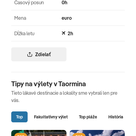
Časový posun
0h
Mena
euro
Dĺžka letu
2h
Zdielať
Tipy na výlety v Taormina
Tieto lákavé destinacie a lokality sme vybrali len pre
vás.
Top
Fakultatívny výlet
Top pláže
História