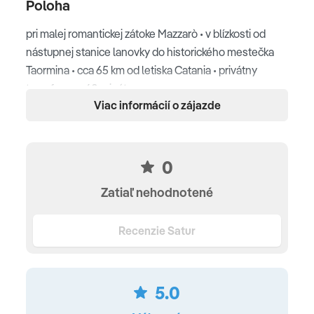
Poloha
pri malej romantickej zátoke Mazzarò • v blízkosti od
nástupnej stanice lanovky do historického mestečka
Taormina • cca 65 km od letiska Catania • privátny
transfer cca 60 minút
Viac informácií o zájazde
Pláž
úkromná piesočnato – kamienková pláž • slnečníky a
0
ležadlá (zdarma) • vodné športy za poplatok
Zatiaľ nehodnotené
Ubytovanie
Recenzie Satur
klimatizácia • kúpeľňa so sprchou alebo vaňou, WC •
sušič vlasov• župany a papučky • SAT/LCD TV • WiFi
pripojenie do 3Mb/s (cca 5 EUR/deň rýchlejšie
pripojenie) • telefón • minibar(za poplatok) • trezor • set
5.0
na prípravu kávy a čaju (okremštandardnej izby) • balkón