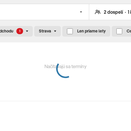
 servisné poplatky (letiskové poplatky, bezpečnostná
, transfery letisko - hotel - letisko
odchodu
Strava
Len priame lety
Ce
1
UR/osoba/noc (platba na mieste)
Načítavajú sa termíny