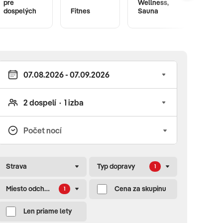
pre
Wellness,
Wi-Fi
dospelých
Fitnes
Sauna
zdar
Strava
Typ dopravy
1
Miesto odchodu
Cena za skupinu
1
Len priame lety