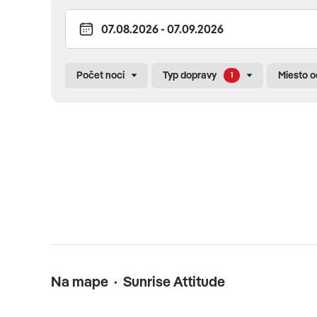
Celková cena zahŕňa
leteckú dopravu, ubytovanie, stravovanie podľa výberu,
taxa, iné poplatky súvisiace s vykonaním leteckej dopravy)
Počet nocí
Typ dopravy
Miesto 
1
Celková cena nezahŕňa
komplexné cestovné poistenie, turistická taxa cca 3 E
Oficiálne hodnotenie
****
Na mape · Sunrise Attitude