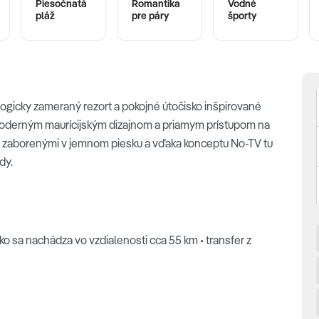
Piesočnatá
Romantika
Vodné
pláž
pre páry
športy
ologicky zameraný rezort a pokojné útočisko inšpirované
 moderným maurícijským dizajnom a priamym prístupom na
i zaborenými v jemnom piesku a vďaka konceptu No-TV tu
dy.
 sa nachádza vo vzdialenosti cca 55 km • transfer z