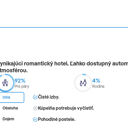
ynikajúci romantický hotel. Ľahko dostupný autom 
tmosférou.
92%
4%
Pre páry
Rodina
Čisté izby.
Izba
Kúpelňa potrebuje vyčistiť.
Obsluha
Pohodlné postele.
Dojem