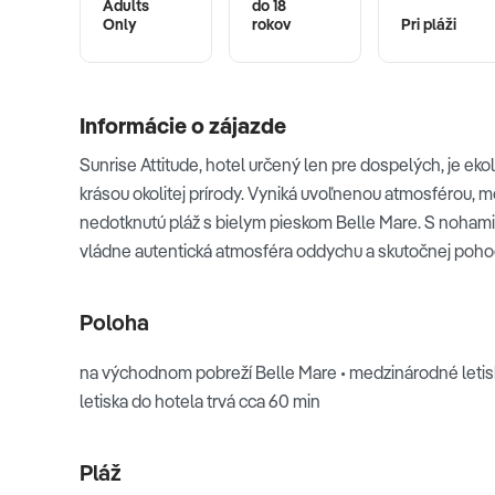
Adults
do 18
Only
rokov
Pri pláži
Informácie o zájazde
Sunrise Attitude, hotel určený len pre dospelých, je ek
krásou okolitej prírody. Vyniká uvoľnenou atmosférou,
nedotknutú pláž s bielym pieskom Belle Mare. S noham
vládne autentická atmosféra oddychu a skutočnej poho
Poloha
na východnom pobreží Belle Mare • medzinárodné letisko
letiska do hotela trvá cca 60 min
Pláž