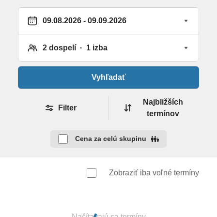
zmrzlina, wafle, gözleme • nočný bufet (21:30–02:00
h) • skoré raňajky (02:00-06:00 h) • miestne
alkoholické, nealkoholické a niektoré importované
nápoje v určenom čase • pool bar 24h
Vybavenie a služby hotela
Vyhľadať
283 izieb • vstupná hala s recepciou • Wi-Fi v
spoločných priestoroch zdarma (vysokorýchlostné za
Najbližších
Filter
poplatok) • hlavná reštaurácia • 1 a la carte
termínov
reštaurácia (raz za pobyt zdarma) • niekoľko barov •
bazén • detský bazén • bazén so šmýkačkami •
Cena za celú skupinu
fitness • wellness centrum • denné a večerné
animácie • konferenčné miestnosti
Zobraziť iba voľné termíny
Za poplatok: kaderník, vitamin bar, doktor, procedúry
wellness centra, biliard
REŠTAURÁCIE
Načítavajú sa termíny