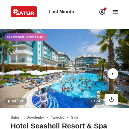
Last Minute
SLOVENSKÍ ANIMÁTORI
1 z 24
NÁŠ TIP
Satur
Dovolenky
Turecko
Side
Hotel Seashell Resort & Spa