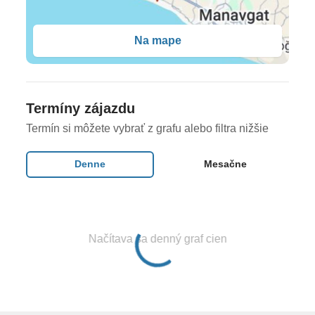
obsadenosť 2+2, 2+3 alebo 4+0) •
Deluxe izba
(34
m2, manželská posteľ, možnosť až dvoch prísteliek -
Na mape
jednolôžková posteľ, rozkladacie lôžko, priamy
výhľad na more, pri príchode košík s ovocím a fľaša
vína, VIP kozmetika, večerný servis, max.
obsadenosť 2+2, 3+1)
Termíny zájazdu
Termín si môžete vybrať z grafu alebo filtra nižšie
Stravovanie
Ultra All Inclusive
Denne
Mesačne
Ultra All Inclusive
skoré raňajky (06:00-07:00 h), raňajky (07:00-10:00
Načítava sa denný graf cien
h), neskoré raňajky (10:00-10:30 h), obedy v hlavnej
reštaurácii (12:30-14:00 h), obedy na pláži (12:00-
15:00 h), večere formou bufetových stolov (18:30-
21:00 h) • popoludňajší snack, káva, čaj, koláče,