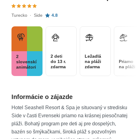
Turecko · Side
4.8
2 deti
Ležadlá
2
do 13 r.
na pláži
Priamo
slovenskí
zdarma
zdarma
na pláži
animátori
Informácie o zájazde
Hotel Seashell Resort & Spa je situovaný v stredisku
Side v časti Evrenseki priamo na krásnej piesočnatej
pláži. Bohatý program pre deti aj pre dospelých,
bazén so šmýkačkami, široká pláž s pozvoľným