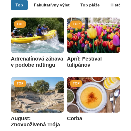
Top
Fakultatívny výlet
Top pláže
História
TOP
TOP
Adrenalínová zábava
Apríl: Festival
v podobe raftingu
tulipánov
TOP
TOP
August:
Corba
Znovuoživená Trója