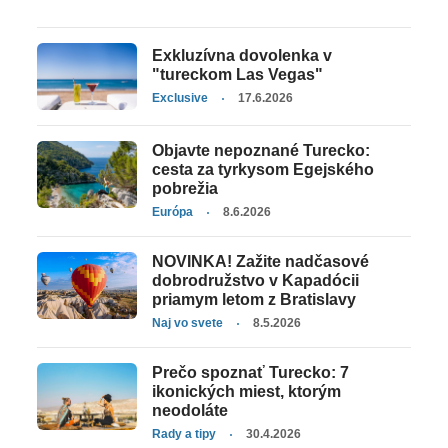
Exkluzívna dovolenka v
"tureckom Las Vegas"
Exclusive
17.6.2026
Objavte nepoznané Turecko:
cesta za tyrkysom Egejského
pobrežia
Európa
8.6.2026
NOVINKA! Zažite nadčasové
dobrodružstvo v Kapadócii
priamym letom z Bratislavy
Naj vo svete
8.5.2026
Prečo spoznať Turecko: 7
ikonických miest, ktorým
neodoláte
Rady a tipy
30.4.2026