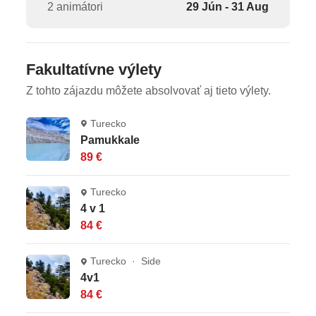
podľa typu kapacity, poistenie insolventnosti,
2 animátori
29 Jún - 31 Aug
delegáta CK na telefóne 24/7
Celková cena nezahŕňa
Fakultatívne výlety
Komplexné cestovné poistenie - viac informácií v
Z tohto zájazdu môžete absolvovať aj tieto výlety.
CK.
Turecko
Oficiálne hodnotenie
Pamukkale
89 €
*****
Turecko
4 v 1
84 €
Turecko · Side
4v1
84 €