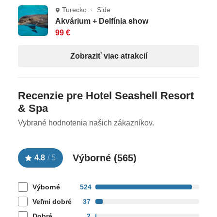
Turecko · Side
Akvárium + Delfínia show
99 €
Zobraziť viac atrakcií
Recenzie pre Hotel Seashell Resort
& Spa
Vybrané hodnotenia našich zákazníkov.
Výborné (
565
)
4.8
/
5
Výborné
524
Veľmi dobré
37
Dobré
2