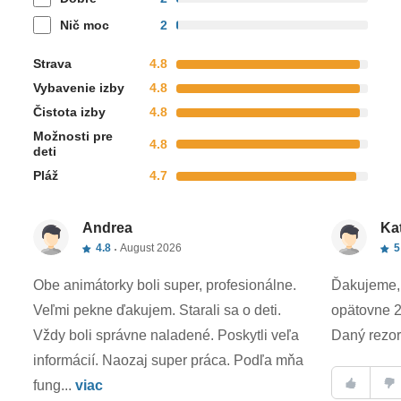
Nič moc
2
Strava
4.8
Vybavenie izby
4.8
Čistota izby
4.8
Možnosti pre
4.8
deti
Pláž
4.7
Andrea
Ka
4.8
August 2026
5
Obe animátorky boli super, profesionálne.
Ďakujeme, 
Veľmi pekne ďakujem. Starali sa o deti.
opätovne 2
Vždy boli správne naladené. Poskytli veľa
Daný rezor
informácií. Naozaj super práca. Podľa mňa
fung...
viac