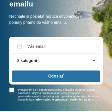
emailu
Nechajte si posielať horúce dovolenkové
ponuky priamo do vášho emailu.
8 kategórií
Odoslať
Prihlásením sa k odberu newslettrov súhlasíte so spracúvaním
osobných údajov a profilovaním na účely zasielania
personalizovaných marketingových ponúk a vyhlasujete, že ste sa
oboznámil/a
s
Informáciou o spracúvaní osobných údajov
.