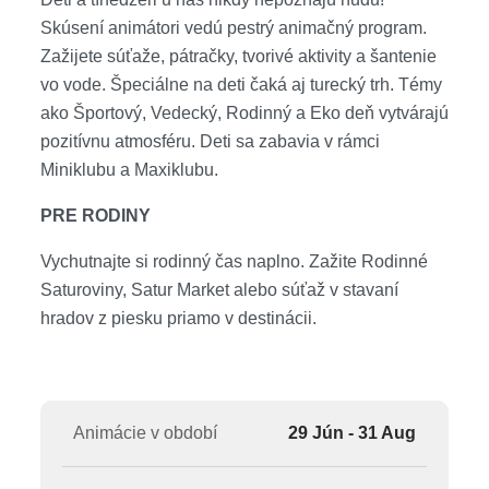
červená, biela) •
Piatkové Gala
(modrá, biela)
raz za
Skúsení animátori vedú pestrý animačný program.
2 týždne pri bazéne
Zažijete súťaže, pátračky, tvorivé aktivity a šantenie
vo vode. Špeciálne na deti čaká aj turecký trh. Témy
Celková cena zahŕňa
ako Športový, Vedecký, Rodinný a Eko deň vytvárajú
pozitívnu atmosféru. Deti sa zabavia v rámci
leteckú dopravu, 7x (resp. 10x, 11x, 14x) ubytovanie,
Miniklubu a Maxiklubu.
stravovanie podľa typu kapacity, poistenie
insolventnosti, delegáta CK, servisné poplatky
PRE RODINY
(letiskové poplatky, bezpečnostná taxa, iné poplatky
súvisiace s vykonaním leteckej dopravy a transfery)
Vychutnajte si rodinný čas naplno. Zažite Rodinné
Saturoviny, Satur Market alebo súťaž v stavaní
Dynamic termíny od 26.09.2026
hradov z piesku priamo v destinácii.
pre lety so Satur Dynamic cena zahŕňa leteckú
dopravu, malú príručnú batožinu (musí sa zmestiť
pod sedadlo pred vami, max. rozmer 40x30x20 cm) a
Animácie v období
29 Jún - 31 Aug
iba vo vybraných termínoch podpalubnú batožinu,
ubytovanie podľa počtu zvolených nocí, stravovanie