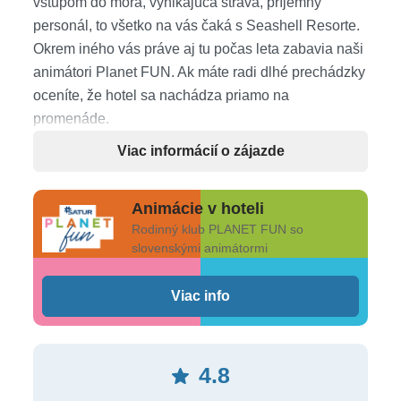
vstupom do mora, vynikajúca strava, príjemný
personál, to všetko na vás čaká s Seashell Resorte.
Okrem iného vás práve aj tu počas leta zabavia naši
animátori Planet FUN. Ak máte radi dlhé prechádzky
oceníte, že hotel sa nachádza priamo na
promenáde.
Viac informácií o zájazde
Poloha
v stredisku Side, časť Evrenseki • od letiska v Antalyi
Animácie v hoteli
vzdialený približne 55 km • historické centrum mesta
Rodinný klub PLANET FUN so
Side cca 8 km • mesto Manavgat približne 12 km •
slovenskými animátormi
nákupné možnosti priamo v hoteli a okolí
Viac info
Pláž
široká piesočnatá pláž, dlhá 55 m • pozvoľný vstup
4.8
do mora • slnečníky a ležadlá na pláži zdarma •
plážové osušky zdarma • plážový bar