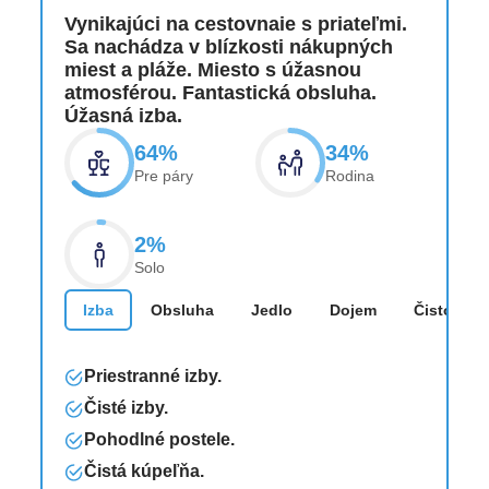
Vynikajúci na cestovnaie s priateľmi.
Sa nachádza v blízkosti nákupných
miest a pláže. Miesto s úžasnou
atmosférou. Fantastická obsluha.
Úžasná izba.
64%
34%
Pre páry
Rodina
2%
Solo
Izba
Obsluha
Jedlo
Dojem
Čistota
Priestranné izby.
Čisté izby.
Pohodlné postele.
Čistá kúpeľňa.