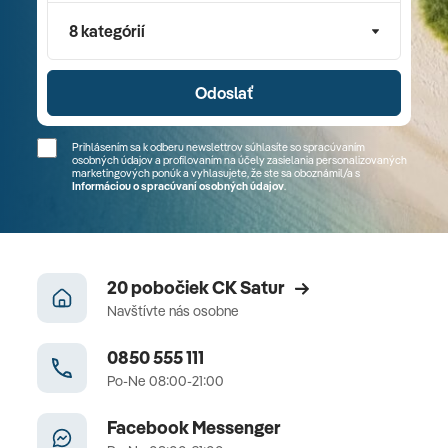
8 kategórií
Odoslať
Prihlásením sa k odberu newslettrov súhlasíte so spracúvaním
osobných údajov a profilovaním na účely zasielania personalizovaných
marketingových ponúk a vyhlasujete, že ste sa
oboznámil/a
s
Informáciou o spracúvaní osobných údajov
.
20 pobočiek CK Satur
Navštívte nás osobne
0850 555 111
Po-Ne 08:00-21:00
Facebook Messenger