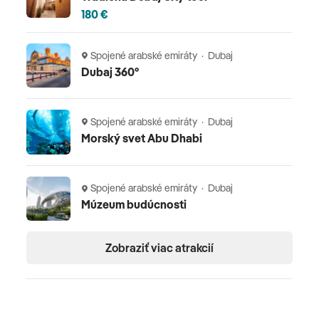
180 €
doplatok za izbu 1/1 • za izby vyšších kategórií •
fakultatívne aktivity a výlety • miestnu taxu (platba na
Spojené arabské emiráty · Dubaj
recepcii) • vratný depozit za izbu • cestovné poistenie
Dubaj 360°
Oficiálne hodnotenie
Spojené arabské emiráty · Dubaj
*****
Morský svet Abu Dhabi
Poznámka
V hoteli sa platí na recepcii vratný depozit (povinná
Spojené arabské emiráty · Dubaj
Múzeum budúcnosti
kaucia) a to v hotovosti alebo blokáciou na kreditnej
karte. Cena letenky je kalkulovaná v základnej
ekonomickej triede.
Zobraziť viac atrakcií