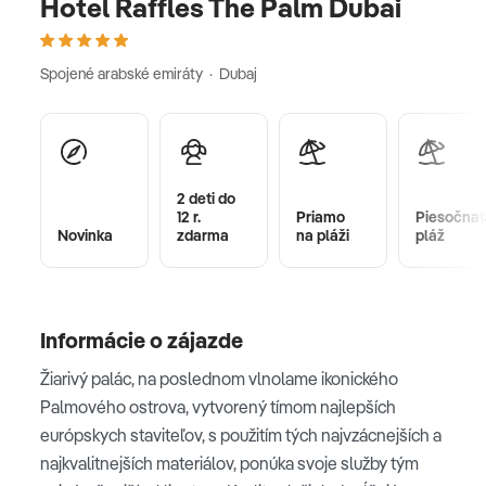
Hotel Raffles The Palm Dubai
Spojené arabské emiráty · Dubaj
2 deti do
12 r.
Priamo
Piesočnat
Novinka
zdarma
na pláži
pláž
Informácie o zájazde
Žiarivý palác, na poslednom vlnolame ikonického
Palmového ostrova, vytvorený tímom najlepších
európskych staviteľov, s použitím tých najvzácnejších a
najkvalitnejších materiálov, ponúka svoje služby tým