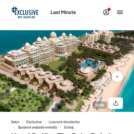
Last Minute
1 z 50
Satur
Exclusive
Luxusné dovolenky
Spojené arabské emiráty
Dubaj