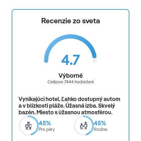
Recenzie zo sveta
4.7
Výborné
Celkovo 7444 hodnotení
Vynikajúci hotel. Ľahko dostupný autom
a v blízkosti pláže. Úžasná izba. Skvelý
bazén. Miesto s úžasnou atmosférou.
45%
45%
Pre páry
Rodina