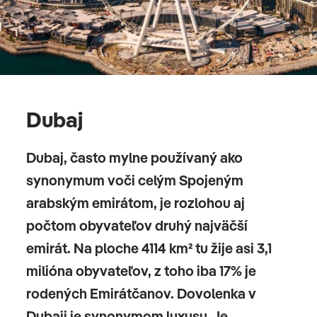
Dubaj
Dubaj, často mylne používaný ako
synonymum voči celým Spojeným
arabským emirátom, je rozlohou aj
počtom obyvateľov druhý najväčší
emirát. Na ploche 4114 km² tu žije asi 3,1
milióna obyvateľov, z toho iba 17% je
rodených Emirátčanov. Dovolenka v
Dubaji je synonymom luxusu. Je