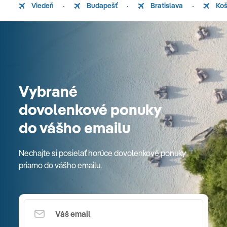
Viedeň
Budapešť
Bratislava
Koš
Vybrané
dovolenkové ponuky
do vášho emailu
Nechajte si posielať horúce dovolenkové ponuky
priamo do vášho emailu.