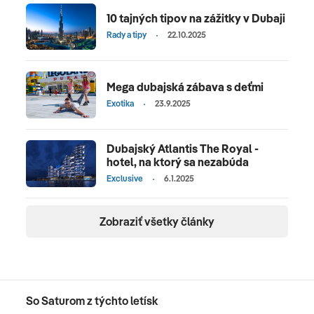
10 tajných tipov na zážitky v Dubaji
Rady a tipy
22.10.2025
Mega dubajská zábava s deťmi
Exotika
23.9.2025
Dubajský Atlantis The Royal -
hotel, na ktorý sa nezabúda
Exclusive
6.1.2025
Zobraziť všetky články
So Saturom z týchto letísk