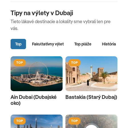
Tipy na výlety v Dubaji
Tieto lákavé destinacie a lokality sme vybrali len pre
vás.
Top
Fakultatívny výlet
Top pláže
História
TOP
TOP
Ain Dubai (Dubajské
Bastakia (Starý Dubaj)
oko)
TOP
TOP