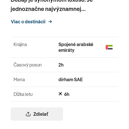
jednoznačne najvýznamnej…
Viac o destinácii
Krajina
Spojené arabské
emiráty
Časový posun
2h
Mena
dirham SAE
Dĺžka letu
6h
Zdielať