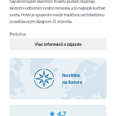
najnáročnejším klientom. Kvalitu služieb dopĺňajú
skutoční odborníci svojho remesla, a to najlepší kuchári
sveta. Hotel je spojením medzi tradičnou architektúrou
a nadčasovým dizajnom 21. storočia.
Poloha
Viac informácií o zájazde
na ikonickom Palmovom ostrove • cca 30 min Business
Bay centra a medzinárodného letiska • na nádhernej
piesočnatej pláži
Pláž
Novinka
jedna z najkrajších pláží Palmového ostrova s bielym
na Sature
pieskom • s pozvoľným vstupom do mora • ležadlá,
slnečníky a plážové osušky zdarma • plážový bar
Ubytovanie
4.7