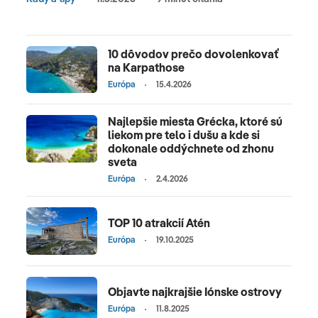
10 dôvodov prečo dovolenkovať
na Karpathose
Európa
15.4.2026
Najlepšie miesta Grécka, ktoré sú
liekom pre telo i dušu a kde si
dokonale oddýchnete od zhonu
sveta
Európa
2.4.2026
TOP 10 atrakcií Atén
Európa
19.10.2025
Objavte najkrajšie Iónske ostrovy
Európa
11.8.2025