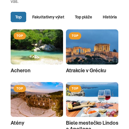
vás.
Top
Fakultatívny výlet
Top pláže
História
TOP
TOP
Acheron
Atrakcie v Grécku
TOP
TOP
Atény
Biele mestečko Lindos
a Apollona