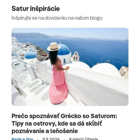
Satur inšpirácie
Inšpirujte se na dovolenku na našom blogu
Prečo spoznávať Grécko so Saturom:
Tipy na ostrovy, kde sa dá skĺbiť
poznávanie a leňošenie
Rady a tipy
11.5.2026
9 minút čítania