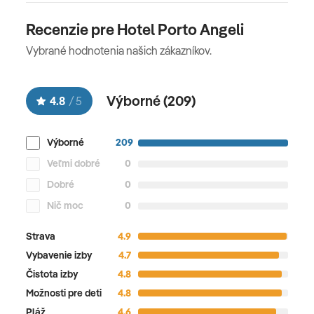
Recenzie pre Hotel Porto Angeli
Vybrané hodnotenia našich zákazníkov.
Výborné (
209
)
4.8
/
5
Výborné
209
Veľmi dobré
0
Dobré
0
Nič moc
0
Strava
4.9
Vybavenie izby
4.7
Čistota izby
4.8
Možnosti pre deti
4.8
Pláž
4.6