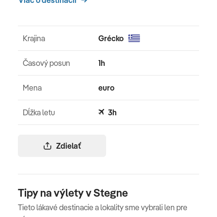
Krajina
Grécko
Časový posun
1h
Mena
euro
Dĺžka letu
3h
Zdielať
Tipy na výlety v Stegne
Tieto lákavé destinacie a lokality sme vybrali len pre