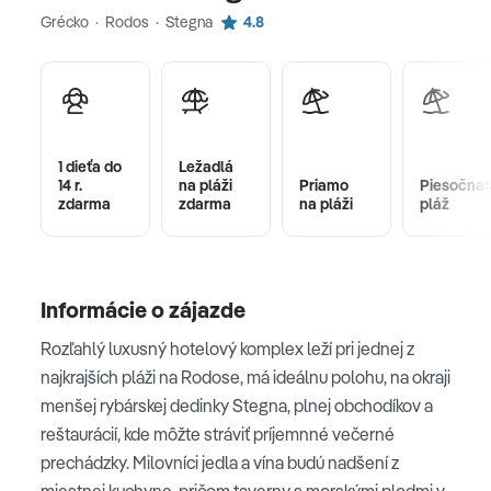
Grécko · Rodos · Stegna
4.8
1 dieťa do
Ležadlá
14 r.
na pláži
Priamo
Piesočnat
zdarma
zdarma
na pláži
pláž
Informácie o zájazde
Rozľahlý luxusný hotelový komplex leží pri jednej z
najkrajších pláži na Rodose, má ideálnu polohu, na okraji
menšej rybárskej dedinky Stegna, plnej obchodíkov a
reštaurácií, kde môžte stráviť príjemnné večerné
prechádzky. Milovníci jedla a vína budú nadšení z
miestnej kuchyne, pričom taverny s morskými plodmi v