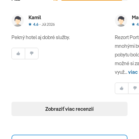
Kamil
Ma
4.6
Júl 2026
4
Pekný hotel aj dobré služby.
Rezort Port
mnohými bu
pobytu bolo
možné si za
využ...
viac
Zobraziť viac recenzií