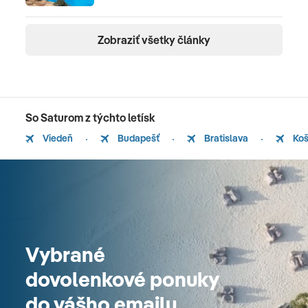
Zobraziť všetky články
So Saturom z týchto letísk
Viedeň
Budapešť
Bratislava
Koš
Vybrané
dovolenkové ponuky
do vášho emailu