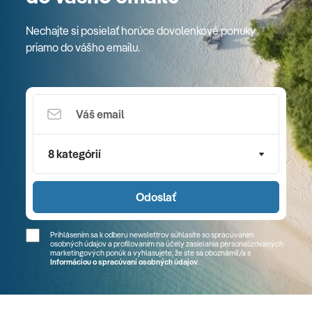
Nechajte si posielať horúce dovolenkové ponuky
priamo do vášho emailu.
8 kategórií
Odoslať
Prihlásením sa k odberu newslettrov súhlasíte so spracúvaním
osobných údajov a profilovaním na účely zasielania personalizovaných
marketingových ponúk a vyhlasujete, že ste sa
oboznámil/a
s
Informáciou o spracúvaní osobných údajov
.