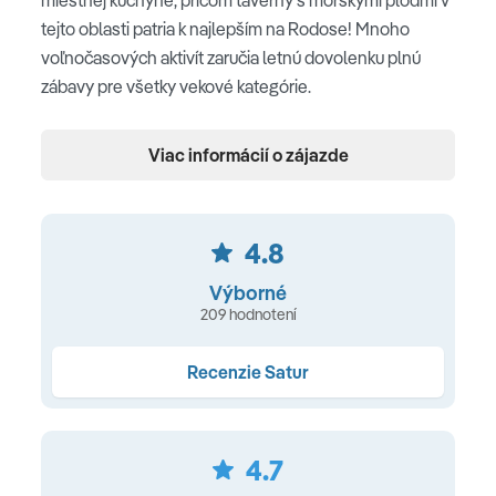
tejto oblasti patria k najlepším na Rodose! Mnoho
voľnočasových aktivít zaručia letnú dovolenku plnú
zábavy pre všetky vekové kategórie.
Poloha
Viac informácií o zájazde
v príjemnom tichom prostredí strediska Stegna •
nákupné možnosti hneď pri hoteli • mestečko
Archangelos 4 km • známa pláž Tsambika 5 km • 30 km
4.8
od hlavného mesta Rodos
Výborné
209 hodnotení
Pláž
pláž ocenená Modrou vlajkou • piesočnatá pláž s
Recenzie Satur
prímesou kamienkov s pozvoľným vstupom do mora •
oddelená menšou nie rušnou cestou • slnečníky a
ležadlá zdarma • plážové uteráky za depozit • vodné
4.7
športy za poplatok