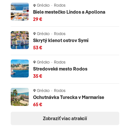
dopravy a transfery)
Grécko · Rodos
Biele mestečko Lindos a Apollona
Celková cena nezahŕňa
29 €
cestovné poistenie
;
klimatická taxa
– platí sa na
Grécko · Rodos
mieste v ubytovacom zariadení, zväčša prvý alebo
Skrytý klenot ostrov Symi
posledný deň pobytu. Jej výška závisí od kategórie
53 €
ubytovania, pričom sa od 1.1.2025 pohybuje vo výške 2-
15 EUR/izba/ deň (napr. 5* hotel má taxu 15
Grécko · Rodos
Stredoveké mesto Rodos
EUR/izba/deň)
35 €
Oficiálne hodnotenie
Grécko · Rodos
*****
Ochutnávka Turecka v Marmarise
65 €
Zobraziť viac atrakcií