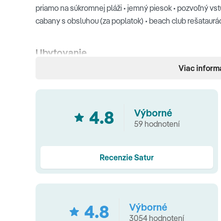
priamo na súkromnej pláži • jemný piesok • pozvoľný vst
cabany s obsluhou (za poplatok) • beach club rešataurá
Ubytovanie
Viac inform
balkón alebo terasa • klimatizácia • trezor (zdarma) • TV 
set na prípravu kávy a čaju • kúpeľňa s WC • kozmetické z
Typy izieb
4.8
Výborné
59 hodnotení
Studio
(42 m², pre 2-3 osoby, balkón s výhľadom do záh
terasa a priamy vstup do bazéna) •
Family Suite
(52 m²,
balkón, výhľad do záhrady alebo na more) •
Family Suit
Recenzie Satur
obývacej miestnosti, terasa, výhľad do záhrady alebo n
spálňa oddelená od obývacej miestnosti, terasa, výhľa
•
Large Family Suite
(74 m², spálňa oddelená od druhej 
4.8
Výborné
kapacita 2+2 alebo 3+2 alebo 4+1) •
Large Family Suite
3054 hodnotení
obývacia miestnosť, terasa, výhľad do záhrady, kapacita