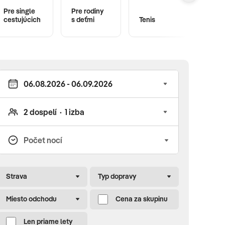
Pre single
Pre rodiny
Hote
cestujúcich
s deťmi
Tenis
anim
Strava
Typ dopravy
Miesto odchodu
Cena za skupinu
Len priame lety