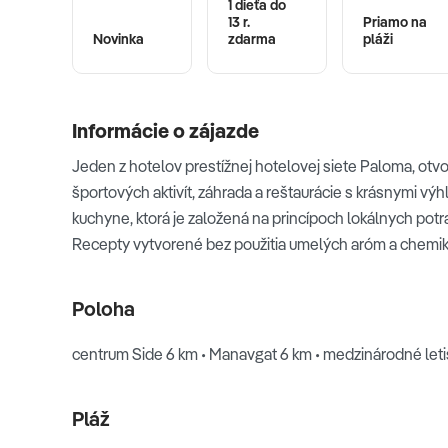
1 dieťa do
13 r.
Priamo na
Novinka
zdarma
pláži
Informácie o zájazde
Jeden z hotelov prestížnej hotelovej siete Paloma, otvo
športových aktivít, záhrada a reštaurácie s krásnymi v
kuchyne, ktorá je založená na princípoch lokálnych potr
Recepty vytvorené bez použitia umelých aróm a chemikál
Poloha
centrum Side 6 km • Manavgat 6 km • medzinárodné leti
Pláž