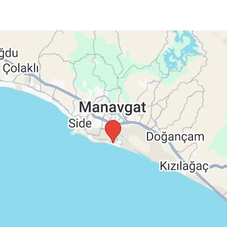
 malú príručnú batožinu (musí sa zmestiť pod sedadlo
ch termínoch podpalubnú batožinu, ubytovanie podľa
poistenie insolventnosti, delegáta CK na telefóne 24/7