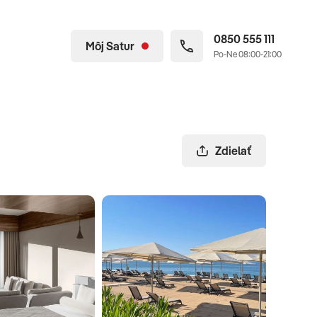
0850 555 111
Môj Satur
Po-Ne 08:00-21:00
Zdielať