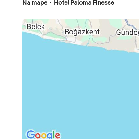
Na mape · Hotel Paloma Finesse
Dynamic termíny od 26.09.2026
pre lety so Satur Dynamic cena zahŕňa leteckú dopravu,
pred vami, max. rozmer 40x30x20 cm) a iba vo vybraný
počtu zvolených nocí, stravovanie podľa typu kapacity, 
Celková cena nezahŕňa
komplexné cestovné poistenie
Oficiálne hodnotenie
*****