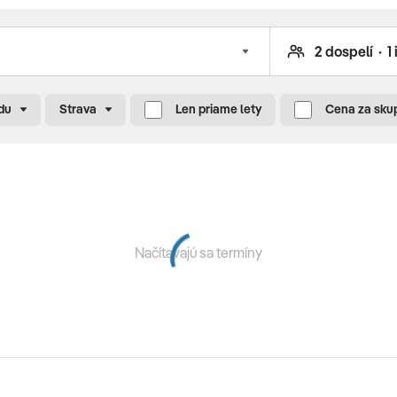
 fitness centrum • aerobik • aqua aerobic • step aerobic •
mon • skupinové cvičenia (zameranie na chrbát, nohy a
del (2 kurty v areáli vedľajšieho hotela Paloma Orenda),
om service
du
Strava
Len priame lety
Cena za sku
dná kuchyňa) •
Chef’s Kitchen
(à la carte, medzinárodná,
ed Kitchen
(à la carte, stredomorská kuchyňa, morské
 dezerty, zmrzlina, káva, koláče)
Načítavajú sa termíny
all inclusive, poistenie insolvenstnosti, delegáta CK,
a, iné poplatky súvisiace s vykonaním leteckej dopravy a