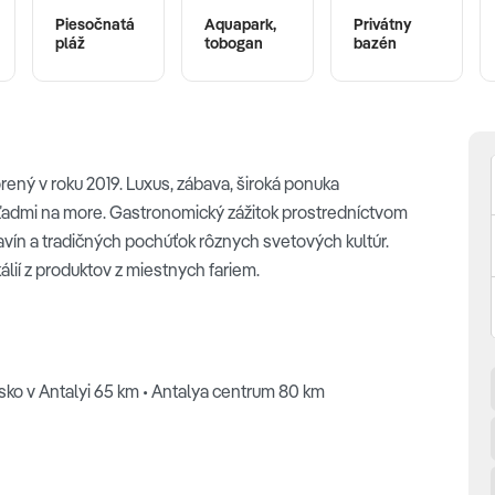
Piesočnatá
Aquapark,
Privátny
pláž
tobogan
bazén
rený v roku 2019. Luxus, zábava, široká ponuka
ýhľadmi na more. Gastronomický zážitok prostredníctvom
avín a tradičných pochúťok rôznych svetových kultúr.
ií z produktov z miestnych fariem.
sko v Antalyi 65 km • Antalya centrum 80 km