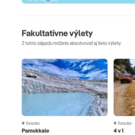
Fakultatívne výlety
Z tohto zájazdu môžete absolvovať aj tieto výlety.
Turecko
Turecko
Pamukkale
4 v 1