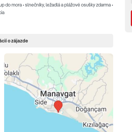
up do mora • slnečníky, ležadlá a plážové osušky zdarma •
cia
ácií o zájazde
s plochou obrazovkou • telefón • Wi-Fi (zdarma) • mini bar •
rkadlo • sušič vlasov
rady) •
Studio Swim-up
(42 m², pre 2-3 osoby, súkromná
 pre 2-4 osoby, spálňa oddelená od obývacej miestnosti,
e s terasou
(52 m², pre 2-4 osoby, spálňa oddelená od
a more) •
Family Suite Swim-up
(52 m², pre 2-4 osoby,
d do záhrady alebo na more a priamy vstup do bazéna)
spálne, obývacia miestnosť, balkón, výhľad do záhrady,
 s terasou
(74 m², spálňa oddelená od druhej spálne,
 2+2 alebo 3+2 alebo 4+1)