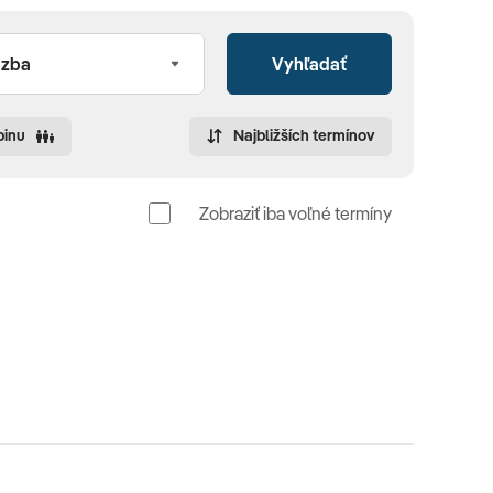
Vyhľadať
pinu
Najbližších termínov
Zobraziť iba voľné termíny