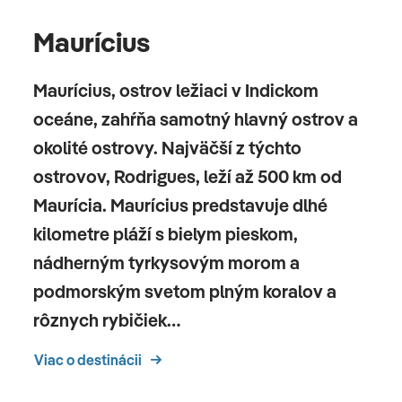
(michelinská à la carte, indické špeciality od šéfkuchára
Maurícius
Vineet Bhatia)
Bary:
Maurícius, ostrov ležiaci v Indickom
Maison LUX*
(kaviareň) •
Aperitivo Bar
(koktailový bar)
oceáne, zahŕňa samotný hlavný ostrov a
•
The Mixologist
(lounge bar)
okolité ostrovy. Najväčší z týchto
ostrovov, Rodrigues, leží až 500 km od
Celková cena zahŕňa
Maurícia. Maurícius predstavuje dlhé
leteckú dopravu, ubytovanie, stravovanie podľa výberu,
kilometre pláží s bielym pieskom,
servisné poplatky (letiskové poplatky, bezpečnostná
nádherným tyrkysovým morom a
taxa, iné poplatky súvisiace s vykonaním leteckej
dopravy), transfery letisko - hotel - letisko
podmorským svetom plným koralov a
rôznych rybičiek…
Celková cena nezahŕňa
Viac o destinácii
komplexné cestovné poistenie, turistická taxa cca 3
EUR/osoba/noc (platba na mieste)