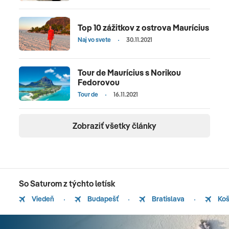
Top 10 zážitkov z ostrova Maurícius
Naj vo svete
30.11.2021
Tour de Maurícius s Norikou
Fedorovou
Tour de
16.11.2021
Zobraziť všetky články
So Saturom z týchto letísk
Viedeň
Budapešť
Bratislava
Koš