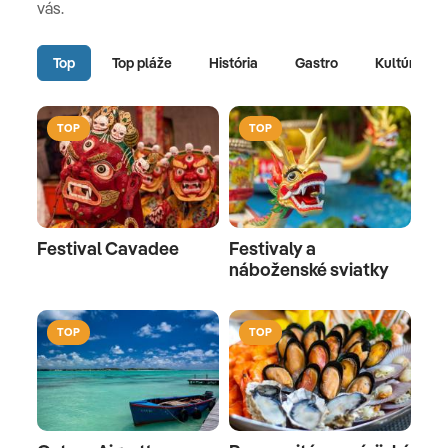
vás.
Top
Top pláže
História
Gastro
Kultúra
TOP
TOP
Festival Cavadee
Festivaly a
náboženské sviatky
TOP
TOP