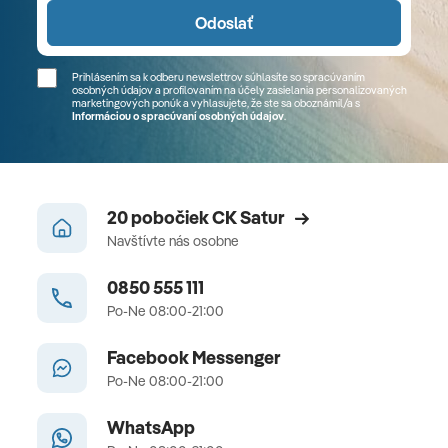
Odoslať
Prihlásením sa k odberu newslettrov súhlasíte so spracúvaním
osobných údajov a profilovaním na účely zasielania personalizovaných
marketingových ponúk a vyhlasujete, že ste sa
oboznámil/a
s
Informáciou o spracúvaní osobných údajov
.
20 pobočiek CK Satur
Navštívte nás osobne
0850 555 111
Po-Ne 08:00-21:00
Facebook Messenger
Po-Ne 08:00-21:00
WhatsApp