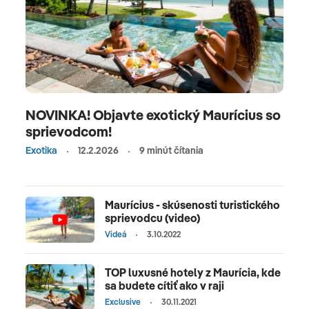
NOVINKA! Objavte exotický Maurícius so
sprievodcom!
Exotika
12.2.2026
9 minút čítania
Maurícius - skúsenosti turistického
sprievodcu (video)
Videá
3.10.2022
TOP luxusné hotely z Maurícia, kde
sa budete cítiť ako v raji
Exclusive
30.11.2021