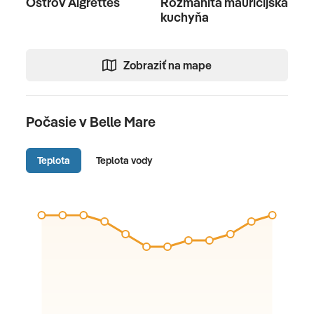
Ostrov Aigrettes
Rozmanitá maurícijská
kuchyňa
Zobraziť na mape
Počasie v Belle Mare
Teplota
Teplota vody