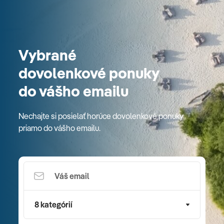
Vybrané
dovolenkové ponuky
do vášho emailu
Nechajte si posielať horúce dovolenkové ponuky
priamo do vášho emailu.
8 kategórií