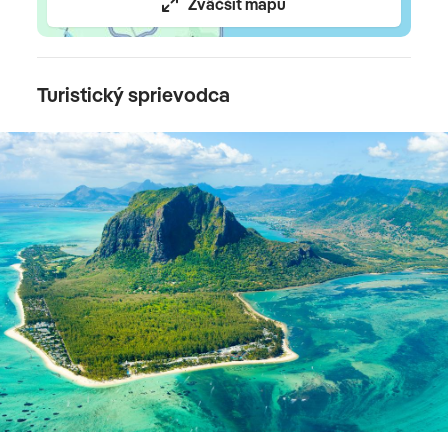
katamarán, kite surfing; niektoré za poplatok) •
Zväčšiť mapu
potápanie (za poplatok) • obchodná zóna • klenotníctvo
• farma na šľachtenie bylín a rastlín • večerný
program/zábava/živá hudba • sprievodcované
Turistický sprievodca
turistické túry a jazdecké výlety v okolí
Pre deti
detský bazén • mini klub (3-11 rokov; detská knižnica,
detské ihrisko, rôzne aktivity počas dňa) • teen klub (12-
17 rokov; počítačové hry, exkurzie, rôzne hry a súťaže,
plážový volejbal a futbal, plážové BBQ) • opatrovanie
detí (za poplatok)
Reštaurácie
Mondo
(hlavná bufetová) •
Beach Rouge
(na pláži, à la
carte, stredomorská kuchyňa) •
„Royce Street“
•
Duck
Laundry
(à la carte, čínska kuchyňa) •
Amari by Vineet