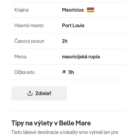
Krajina
Maurícius
Oficiálne hodnotenie
*****
Hlavné mesto
Port Louis
Časový posun
2h
Mena
maurícijská rupia
Dĺžka letu
11h
Zdielať
Tipy na výlety v Belle Mare
Tieto lákavé destinacie a lokality sme vybrali len pre