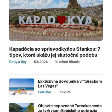
Kapadócia so sprievodkyňou Stankou: 7
tipov, ktoré ukážu jej skutočnú podobu
Rady a tipy
5.8.2026
10 minút čítania
Exkluzívna dovolenka v "tureckom
Las Vegas"
Exclusive
17.6.2026
Objavte nepoznané Turecko: cesta
za tyrkysom Egejského pobrežia