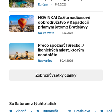
Európa
8.6.2026
NOVINKA! Zažite nadčasové
dobrodružstvo v Kapadócii
priamym letom z Bratislavy
Naj vo svete
8.5.2026
Prečo spoznať Turecko: 7
ikonických miest, ktorým
neodoláte
Rady a tipy
30.4.2026
Zobraziť všetky články
So Saturom z týchto letísk
Viedeň
Budapešť
Bratislava
Koš