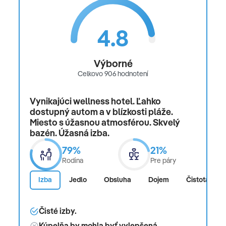
4.8
Výborné
Celkovo 906 hodnotení
Vynikajúci wellness hotel. Ľahko
dostupný autom a v blízkosti pláže.
Miesto s úžasnou atmosférou. Skvelý
bazén. Úžasná izba.
79%
21%
Rodina
Pre páry
Izba
Jedlo
Obsluha
Dojem
Čistota
Čisté izby.
Kúpelňa by mohla byť vylepšená.