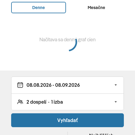
súkromným bazénom, max obsadenie 4+1)
Denne
Mesačne
Stravovanie
Ultra All Inclusive
Načítava sa denný graf cien
Ultra All Inclusive
raňajky, obedy a večere formou bufetu (aj detské menu)
• neskoré raňajky • snacky počas dňa • káva, čaj, koláče
a zmrzlina vo vyhradených časoch • miestne
alkoholické a nealkoholické nápoje 24h • a´la carte
reštaurácie (talianska, ázijská, japonská, morská - za
poplatok, medzinárodná a tapas v rámci UAI, rezervácia
nutná vopred) • bary • kafetérie • vegánska,
vegetariánska a diétna strava k dispozícii • stravovacie
Vyhľadať
alergie nutné nahlásiť vopred