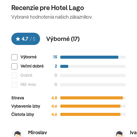
Recenzie pre Hotel Lago
Vybrané hodnotenia našich zákazníkov.
Výborné (
17
)
4.7
/
5
Výborné
15
Veľmi dobré
2
Dobré
0
Nič moc
0
Strava
4.8
Vybavenie izby
4.6
Čistota izby
4.6
Miroslav
Iva