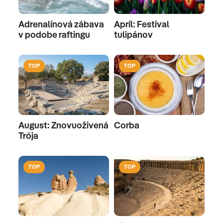
Adrenalínová zábava
Apríl: Festival
v podobe raftingu
tulipánov
TOP
TOP
August: Znovuoživená
Corba
Trója
TOP
TOP