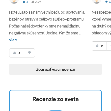
5
Júl 2025
3
Hotel Lago sa nám veľmi páčil, od ubytovania,
Nezabezpeč
bazénov, stravy a celkovo služieb+programu.
ktorej výme
Počas našej dovolenky sme nemali žiadnu
na druhý d
negatívnu skúsenosť. Jedine, tým že sme ...
ohľadom výl
viac
2
4
Zobraziť viac recenzií
Recenzie zo sveta