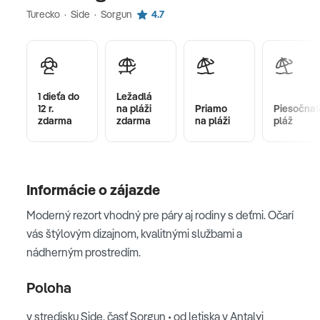
Turecko · Side · Sorgun
4.7
1 dieťa do
Ležadlá
12 r.
na pláži
Priamo
Piesočnat
zdarma
zdarma
na pláži
pláž
Informácie o zájazde
Moderný rezort vhodný pre páry aj rodiny s deťmi. Očarí
vás štýlovým dizajnom, kvalitnými službami a
nádherným prostredím.
Poloha
v stredisku Side, časť Sorgun • od letiska v Antalyi