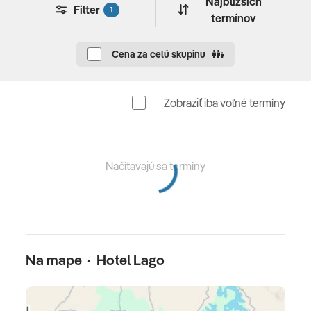
Vybavenie a služby hotela
Najbližších
Filter
1
termínov
vstupná hala s recepciou • hlavná reštaurácia • lobby s
WIFI • 6 á la carte reštaurácií • 5 barov • 10 bazénov • 8
Cena za celú skupinu
detských bazénov • 4 jacuzzi • aquapark - tobogany •
fitnes centrum • Spa & wellness (za poplatok) • stolný
tenis • šípky • animácie pre deti a dospelých • disco •
Zobraziť iba voľné termíny
profesionálne kurzy tancovania ( tabata, HIT, cardio,
zumba, joga, pilates, step, aerobik) • vodné pólo •
plážový volejbal • živá hudba • večerné shows •
Načítavajú sa termíny
amfiteáter
Za poplatok: kabany, doktor, obchodíky, fotograf,
kaderník, babysitter, detský kočík, telefón, služby SPA
centra, čistiareň, vodné športy pri mori, osobný tréner
Na mape · Hotel Lago
Pre deti
detský mini klub • detské animácie • detský bazén •