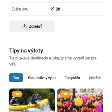
Dĺžka letu
2h
Zdielať
Tipy na výlety
Tieto lákavé destinacie a lokality sme vybrali len pre
vás.
Top
Fakultatívny výlet
Top pláže
História
TOP
TOP