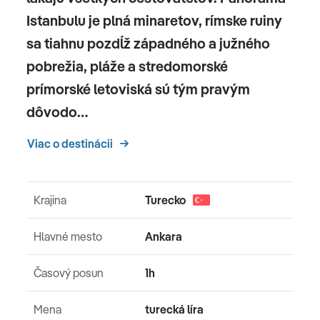
Istanbulu je plná minaretov, rímske ruiny
sa tiahnu pozdĺž západného a južného
pobrežia, pláže a stredomorské
prímorské letoviská sú tým pravým
dôvodo…
Viac o destinácii
Krajina
Turecko
Hlavné mesto
Ankara
Časový posun
1h
Mena
turecká líra