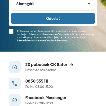
8 kategórií
Odoslať
Prihlásením sa k odberu newslettrov súhlasíte so spracúvaním
osobných údajov a profilovaním na účely zasielania personalizovaných
marketingových ponúk a vyhlasujete, že ste sa
oboznámil/a
s
Informáciou o spracúvaní osobných údajov
.
20 pobočiek CK Satur
Navštívte nás osobne
0850 555 111
Po-Ne 08:00-21:00
Facebook Messenger
Po-Ne 08:00-21:00