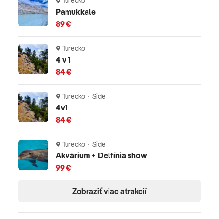
Turecko
Pamukkale
telefóne 24/7
89 €
Celková cena nezahŕňa
Turecko
Komplexné cestovné poistenie - viac informácií v CK
4 v 1
84 €
Oficiálne hodnotenie
Turecko · Side
*****
4v1
84 €
Turecko · Side
Akvárium + Delfínia show
99 €
Zobraziť viac atrakcií