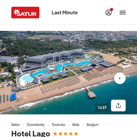
Last Minute
1 z 27
Satur
Dovolenky
Turecko
Side
Sorgun
Hotel Lago