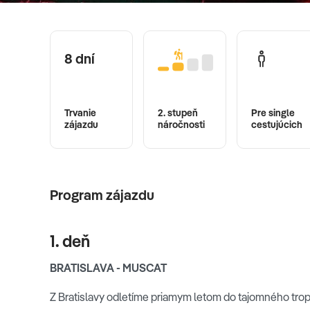
8 dní
Trvanie
2. stupeň
Pre single
zájazdu
náročnosti
cestujúcich
Program zájazdu
1. deň
BRATISLAVA - MUSCAT
Z Bratislavy odletíme priamym letom do tajomného trop