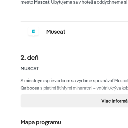
mesto
Muscat
. Ubytujeme sa v hoteli a oddýchneme si
Muscat
2. deň
MUSCAT
S miestnym sprievodcom sa vydáme spoznávať Muscat n
Qaboosa
s piatimi štíhlymi minaretmi – vnútri ukrýva kob
ktorý bol dlho najväčším na svete, kým ho neprekonala me
Viac informá
meria 14 metrov, váži vyše 8 ton a zdobí ho okolo 600-ti
občas vymeniť žiarovku, priamo v jeho vnútri sa ukrýva 
sultánsky palác
a naša cesta nás povedie aj k portug
Mapa programu
vstup do zálivu. Zaujímavým bodom bude i múzeum
Bait