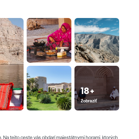
18+
Zobraziť
 Na tejto ceste vás obdarí majestátnymi horami, ktorých