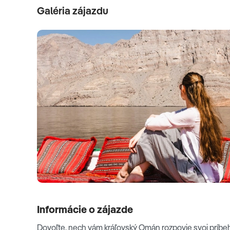
Galéria zájazdu
Mešita Sultána Qaboosa
Sultánsky palác Al Alam
Mirani
Bait Al Zubair
Muttrah
Informácie o zájazde
3. deň
Dovoľte, nech vám kráľovský Omán rozpovie svoj príbeh.