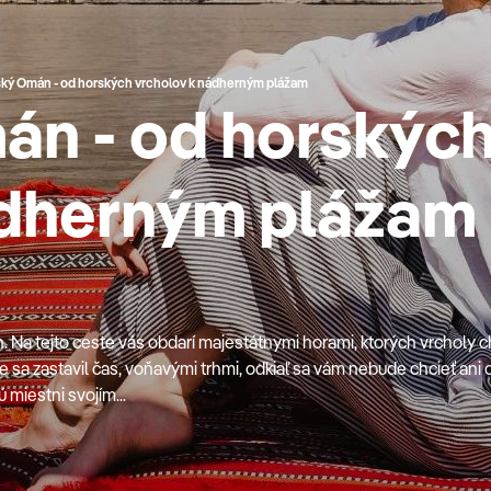
ský Omán - od horských vrcholov k nádherným plážam
án - od horskýc
ádherným plážam
 Na tejto ceste vás obdarí majestátnymi horami, ktorých vrcholy c
 sa zastavil čas, voňavými trhmi, odkiaľ sa vám nebude chcieť ani o
ú miestni svojím...