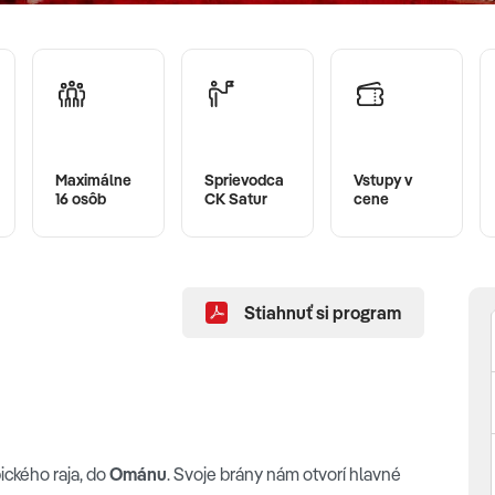
Maximálne
Sprievodca
Vstupy v
16 osôb
CK Satur
cene
Stiahnuť si program
ického raja, do
Ománu
. Svoje brány nám otvorí hlavné