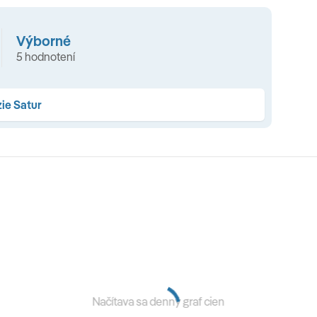
asti Jebel Shams, 5x ubytovanie v 5* hoteli. Plnú penziu
ety a vstupy podľa programu. Sprievodcu CK SATUR a
Výborné
5 hodnotení
ie Satur
é v programe. Fakultatívne aktivity. Prepitné pre
na mieste sprievodcovi). Cestovné poistenie.
iest v Ománe, ktoré bolo kedysi hlavným mestom krajiny a
istorické mesto sa preslávilo svojou mohutnou
 ponúka nádherné výhľady na okolitú krajinu a palmové
om), kde sa predáva všetko od miestnych remeselných
a korenie. Naša cesta pokračuje k jednému z
Načítava sa denný graf cien
iká svojou jedinečnou architektúrou. Svojou