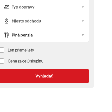
Len priame lety
Cena za celú skupinu
Vyhľadať