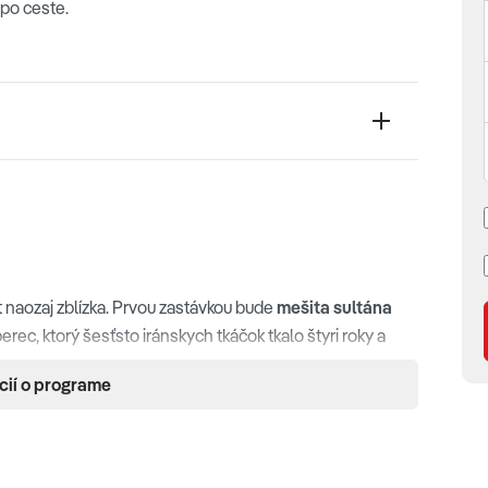
 po ceste.
aozaj zblízka. Prvou zastávkou bude
mešita sultána
erec, ktorý šesťsto iránskych tkáčok tkalo štyri roky a
šita v Abú Zabí. Nad ním visí obrovský krištáľový luster:
cií o programe
síc kryštálov Swarovski – a keďže aj takýto obor potrebuje
malé schodisko pre údržbárov. Zvonku si pozrieme
alským pevnostiam
Mirani
a
Jalali
, ktoré už stáročia strážia
 Al Zubair
– súkromná zbierka jednej ománskej rodiny,