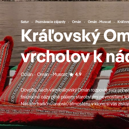
Satur
Poznávacie zájazdy
Omán
Omán - Muscat
Kráľov
Kráľovský Om
vrcholov k n
Omán · Omán - Muscat
4.9
Dovoľte, nech vám kráľovský Omán rozpovie svoj príbeh.
tisícročné oázy plné paliem, starobylými pevnosťami, kde
Nasajte tradičnú arabskú atmosféru, v ktorej si vás získaj