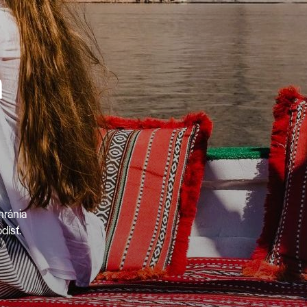
h
hránia
dísť.