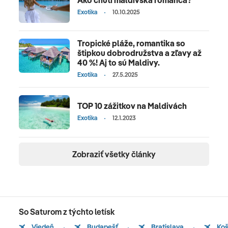
Exotika
10.10.2025
Tropické pláže, romantika so
štipkou dobrodružstva a zľavy až
40 %! Aj to sú Maldivy.
Exotika
27.5.2025
TOP 10 zážitkov na Maldivách
Exotika
12.1.2023
Zobraziť všetky články
So Saturom z týchto letísk
Viedeň
Budapešť
Bratislava
Koš