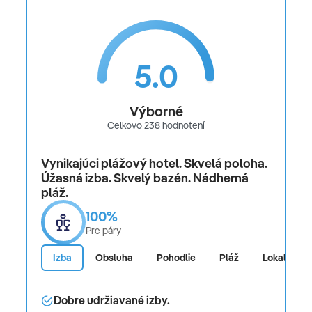
Celková cena nezahŕňa
cestovné poistenie, fakultatívne aktivity a výlety,
5.0
osobné výdavky
Oficiálne hodnotenie
Výborné
Celkovo 238 hodnotení
*****
Vynikajúci plážový hotel. Skvelá poloha.
Poznámka
Úžasná izba. Skvelý bazén. Nádherná
pláž.
Moznosť doplatiť si asistenciu česky hovoriaceho
100%
zástupcu CK pri prílete a počas pobytu na telefóne
Pre páry
(viac info v CK).
Izba
Obsluha
Pohodlie
Pláž
Lokalita
Dobre udržiavané izby.