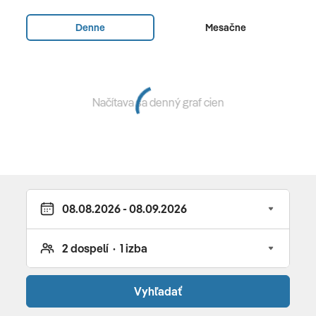
•
Ocean Jacuzzi Water Villa
(88 m², pre max. 3
Denne
Mesačne
dospelé osoby, vodná vila nad oceánom, výhľad na
východ slnka, súkromná terasa so schodíkmi do mora,
catamaran net, jacuzzi)
Načítava sa denný graf cien
Stravovanie
plná penzia • all inclusive
All Inclusive
raňajky, obedy a večere podávané iba vo vybraných
reštauráciách • malé občerstvenie (15:00 – 18:00) •
voda • nealkoholické nápoje • pivo • víno • vybrané
importované alkoholické nápoje • miestne alkoholické
nápoje • káva a čaj • koktaily vo vybraných časoch •
welcome drink • Wi-Fi zdarma • minibar zdarma
Vyhľadať
(limitovaný)