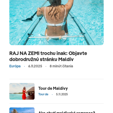
RAJ NA ZEMI trochu inak: Objavte
dobrodružnú stránku Maldív
Európa
6.11.2025
8 minút čítania
Tour de Maldivy
Tour de
5.11.2025
Ako chutí maldivská romanca?