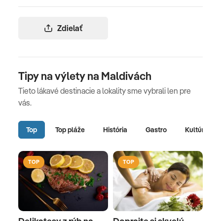
Zdielať
Tipy na výlety na Maldivách
Tieto lákavé destinacie a lokality sme vybrali len pre
vás.
Top
Top pláže
História
Gastro
Kultúra
TOP
TOP