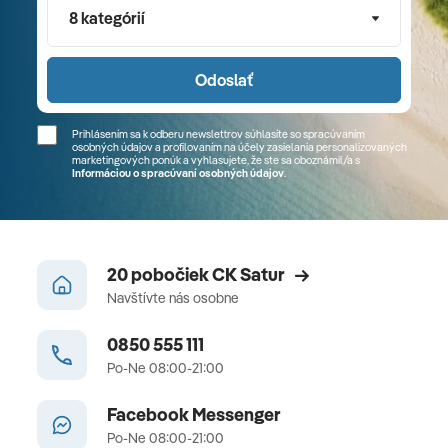
8 kategórií
Odoslať
Prihlásením sa k odberu newslettrov súhlasíte so spracúvaním
osobných údajov a profilovaním na účely zasielania personalizovaných
marketingových ponúk a vyhlasujete, že ste sa
oboznámil/a
s
Informáciou o spracúvaní osobných údajov
.
20 pobočiek CK Satur
Navštívte nás osobne
0850 555 111
Po-Ne 08:00-21:00
Facebook Messenger
Po-Ne 08:00-21:00