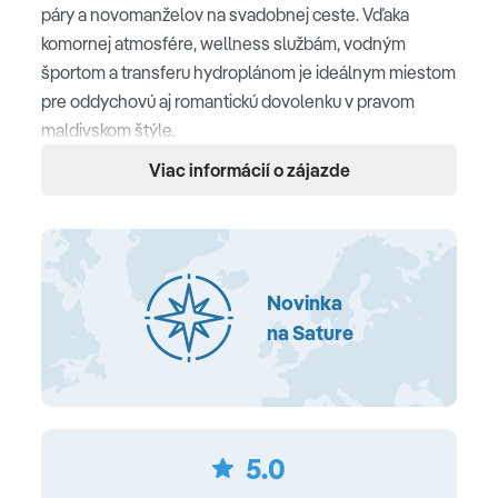
páry a novomanželov na svadobnej ceste. Vďaka
komornej atmosfére, wellness službám, vodným
športom a transferu hydroplánom je ideálnym miestom
pre oddychovú aj romantickú dovolenku v pravom
maldivskom štýle.
Viac informácií o zájazde
Poloha
Lhaviyani Atoll • priamo pri piesočnatej pláži • Male cca
147 km • nákupné možnosti v okolí • nočný klub v okolí
hotela • letisko Malé (MLE) cca 132 km
Novinka
na Sature
Pláž
súkromná piesočnatá pláž • pozvoľný vstup do mora •
ležadlá a slnečníky zdarma • plážové uteráky zdarma
5.0
Ubytovanie