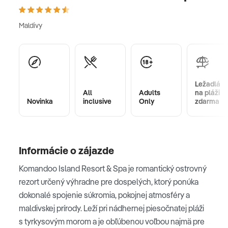
Maldivy
Ležadlá
All
Adults
na pláži
Novinka
inclusive
Only
zdarma
Informácie o zájazde
Komandoo Island Resort & Spa je romantický ostrovný
rezort určený výhradne pre dospelých, ktorý ponúka
dokonalé spojenie súkromia, pokojnej atmosféry a
maldivskej prírody. Leží pri nádhernej piesočnatej pláži
s tyrkysovým morom a je obľúbenou voľbou najmä pre