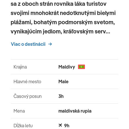
sa z oboch strán rovníka láka turistov
svojimi mnohokrát nedotknutými bielymi
plážami, bohatým podmorským svetom,
vynikajúcim jedlom, kráľovským serv…
Viac o destinácii
Krajina
Maldivy
Hlavné mesto
Male
Časový posun
3h
Mena
maldivská rupia
Dĺžka letu
9h