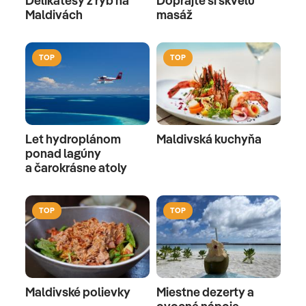
Delikatesy z rýb na
Doprajte si skvelú
Maldivách
masáž
TOP
TOP
Let hydroplánom
Maldivská kuchyňa
ponad lagúny
a čarokrásne atoly
TOP
TOP
Maldivské polievky
Miestne dezerty a