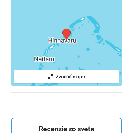
spa centrum • masáže (za poplatok) • jacuzzi vo
vybraných typoch ubytovania
ŠPORT & ZÁBAVA
tenis • biliard • bedminton • šípky • stolný tenis (zdarma)
• stolný futbal • fitness miestnosť • futbal • večerné
programy • živá hudba • vodné športy • wakeboard •
vodný bicykel • kajak • kanoe • rýchločln • vodný skúter •
katamarán • šnorchlovanie • požičovňa vybavenia na
šnorchlovanie • potápačská lokalita • potápačská škola
Zväčšiť mapu
• windsurfing
Celková cena zahŕňa
leteckú dopravu, ubytovanie na príslušný počet nocí,
batožinu podľa výberu leteckej spoločnosti,
stravovanie podľa výberu, letiskové a servisné
Recenzie zo sveta
poplatky, green tax, transfery letisko - hotel - letisko