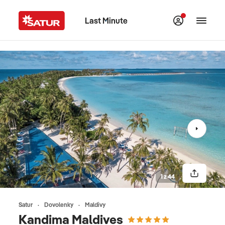
Last Minute
1 z 44
Satur
Dovolenky
Maldivy
Kandima Maldives