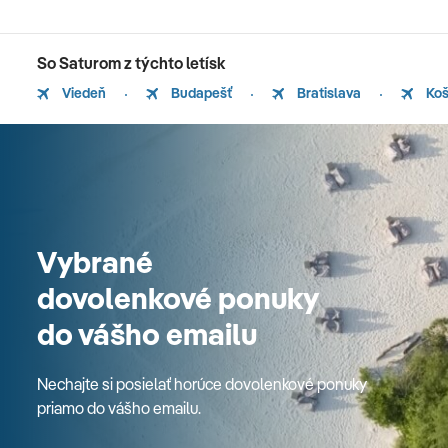
So Saturom z týchto letísk
Viedeň
Budapešť
Bratislava
Koš
Vybrané
dovolenkové ponuky
do vášho emailu
Nechajte si posielať horúce dovolenkové ponuky
priamo do vášho emailu.