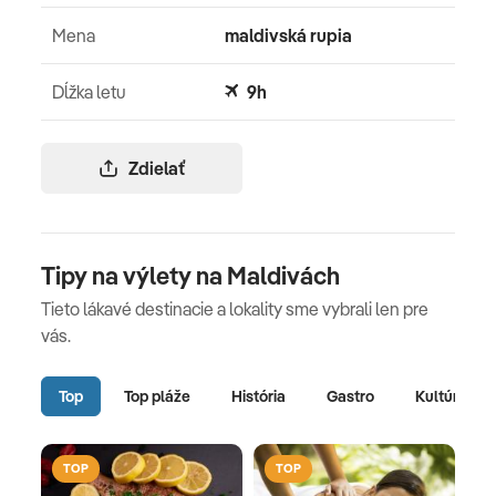
Mena
maldivská rupia
Dĺžka letu
9h
Zdielať
Tipy na výlety na Maldivách
Tieto lákavé destinacie a lokality sme vybrali len pre
vás.
Top
Top pláže
História
Gastro
Kultúra
TOP
TOP