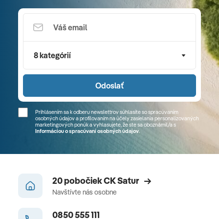
8 kategórií
Odoslať
Prihlásením sa k odberu newslettrov súhlasíte so spracúvaním
osobných údajov a profilovaním na účely zasielania personalizovaných
marketingových ponúk a vyhlasujete, že ste sa
oboznámil/a
s
Informáciou o spracúvaní osobných údajov
.
20 pobočiek CK Satur
Navštívte nás osobne
0850 555 111