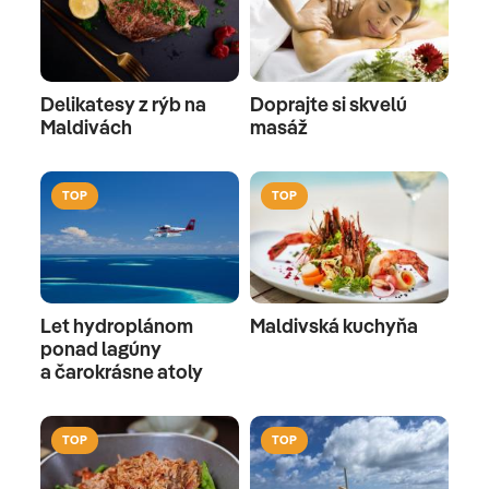
Delikatesy z rýb na
Doprajte si skvelú
Maldivách
masáž
TOP
TOP
Let hydroplánom
Maldivská kuchyňa
ponad lagúny
a čarokrásne atoly
TOP
TOP