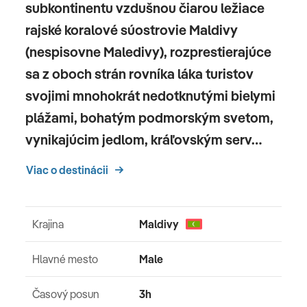
subkontinentu vzdušnou čiarou ležiace
rajské koralové súostrovie Maldivy
(nespisovne Maledivy), rozprestierajúce
sa z oboch strán rovníka láka turistov
svojimi mnohokrát nedotknutými bielymi
plážami, bohatým podmorským svetom,
vynikajúcim jedlom, kráľovským serv…
Viac o destinácii
Krajina
Maldivy
Hlavné mesto
Male
Časový posun
3h