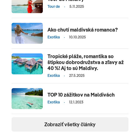
Tour de
5.11.2025
Ako chutí maldivská romanca?
Exotika
10.10.2025
Tropické pláže, romantika so
štipkou dobrodružstva a zľavy až
40 %! Aj to sú Maldivy.
Exotika
27.5.2025
TOP 10 zážitkov na Maldivách
Exotika
12.1.2023
Zobraziť všetky články