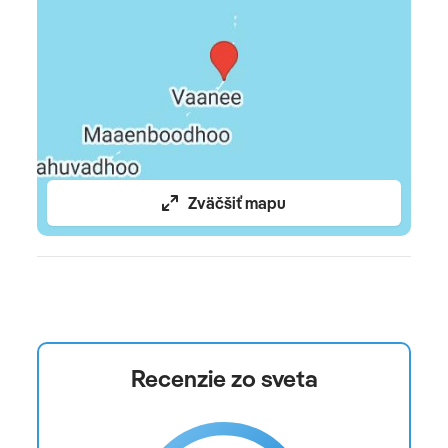
večera na privátnom ostrove, ...)
Celková cena zahŕňa
leteckú dopravu, letiskové a servisné poplatky,
ubytovanie, stravovanie
Celková cena nezahŕňa
Zväčšiť mapu
fakultatívne aktivity, komplexné cestovné poistenie
Oficiálne hodnotenie
*****
Recenzie zo sveta