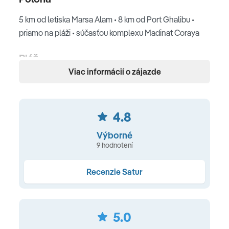
5 km od letiska Marsa Alam • 8 km od Port Ghalibu •
priamo na pláži • súčasťou komplexu Madinat Coraya
Pláž
Viac informácií o zájazde
priamo pri pláži s koralovým podložím (odporúčame
obuv do vody) • vstup do mora možný z piesočnatej
pláže pri hoteli Solaya aj z móla • slnečníky, ležadlá a
4.8
osušky zdarma • snack bar
Výborné
Ubytovanie
9 hodnotení
389 izieb • kúpeľňa s WC • sušič na vlasy • SAT TV •
Recenzie Satur
telefón • individuálna klimatizácia • minibar • kávový set
• trezor • balkón alebo terasa
TYPY IZIEB
5.0
Superior izby
(37m2, dve pevné lôžka, výhľad záhrada,