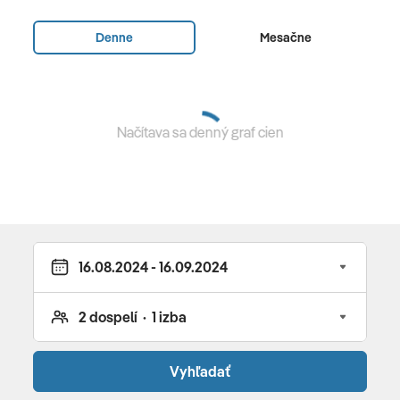
vstupná hala s recepciou • bankomat • internetový kútik
• obchodíky • hlavná reštaurácia • 3 a la carte
Denne
Mesačne
reštaurácie • bary pri bazéne aj na pláži • orientálna
kaviareň • 4 bazény • fitnes • animácie • tenis
(osvetlenie za poplatok) • potápačské centrum • sauna •
masáže • jacuzzi • kaderníctvo • plážový volejbal • futbal
Načítava sa denný graf cien
• stolný tenis • biliard • boccia • tenis (1 h/denne zdarma,
rakety, loptičky a osvetlenie za poplatok) • plážový
volejbal • stolný tenis • boccia • fitnes (za poplatok) •
potápačské centrum (za poplatok) • vodné športy (za
poplatok)
Pre deti
vstup do aquaparku Madinat Coraya • detský klub •
detské ihrisko • detská stolička • detská postieľka
Vyhľadať
Celková cena zahŕňa