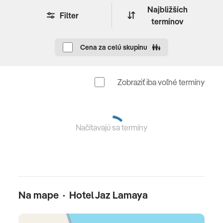
Najbližších
letecká doprava, 7x (resp. 14x) ubytovanie, stravovanie
Filter
termínov
all inclusive, vízové poplatky, poistenie insolventnosti,
služby delegáta CK, servisné poplatky (letiskové
Cena za celú skupinu
poplatky, bezpečnostná taxa, iné poplatky súvisiace s
vykonaním leteckej dopravy a transfery)
Zobraziť iba voľné termíny
Celková cena nezahŕňa
komplexné cestovné poistenie – viac informácií v CK
Načítavajú sa termíny
Oficiálne hodnotenie
*****
Na mape · Hotel Jaz Lamaya