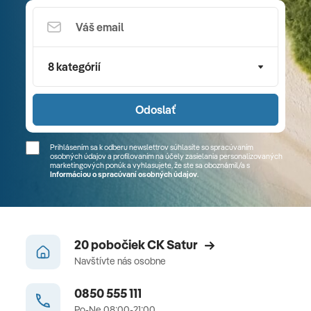
8 kategórií
Odoslať
Prihlásením sa k odberu newslettrov súhlasíte so spracúvaním
osobných údajov a profilovaním na účely zasielania personalizovaných
marketingových ponúk a vyhlasujete, že ste sa
oboznámil/a
s
Informáciou o spracúvaní osobných údajov
.
20 pobočiek CK Satur
Navštívte nás osobne
0850 555 111
Po-Ne 08:00-21:00