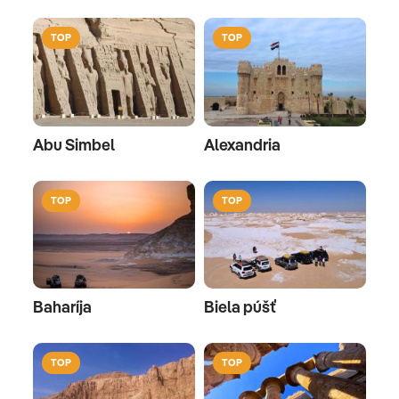
TOP
TOP
Abu Simbel
Alexandria
TOP
TOP
Baharíja
Biela púšť
TOP
TOP