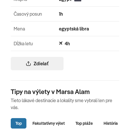
Časový posun
1h
Mena
egyptská libra
Dĺžka letu
4h
Zdielať
Tipy na výlety v Marsa Alam
Tieto lákavé destinacie a lokality sme vybrali len pre
vás.
Top
Fakultatívny výlet
Top pláže
História