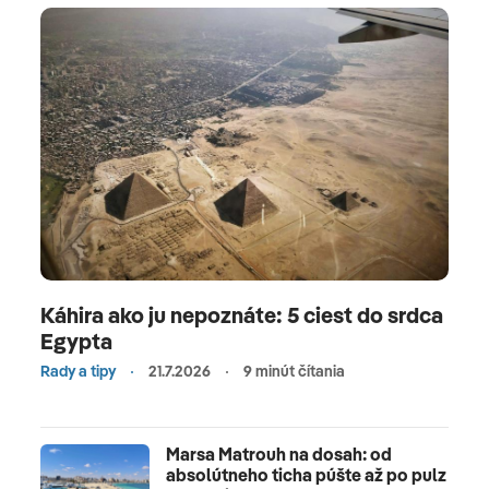
Káhira ako ju nepoznáte: 5 ciest do srdca
Egypta
Rady a tipy
21.7.2026
9 minút čítania
Marsa Matrouh na dosah: od
absolútneho ticha púšte až po pulz