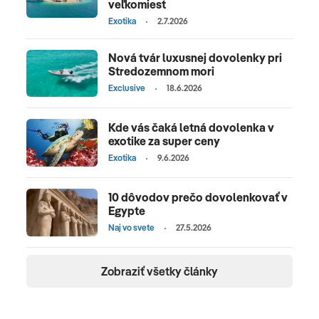
veľkomiest
Exotika
2.7.2026
Nová tvár luxusnej dovolenky pri
Stredozemnom mori
Exclusive
18.6.2026
Kde vás čaká letná dovolenka v
exotike za super ceny
Exotika
9.6.2026
10 dôvodov prečo dovolenkovať v
Egypte
Naj vo svete
27.5.2026
Zobraziť všetky články